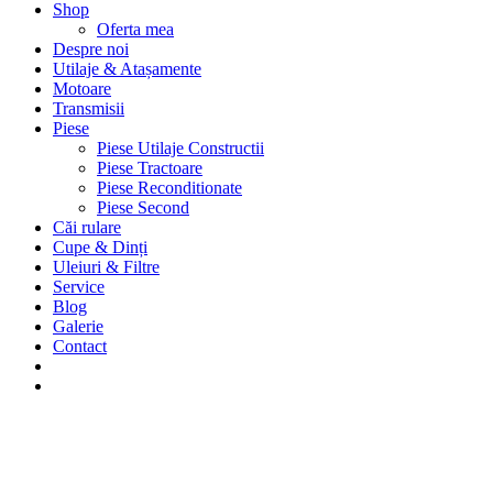
Shop
Oferta mea
Despre noi
Utilaje & Atașamente
Motoare
Transmisii
Piese
Piese Utilaje Constructii
Piese Tractoare
Piese Reconditionate
Piese Second
Căi rulare
Cupe & Dinți
Uleiuri & Filtre
Service
Blog
Galerie
Contact