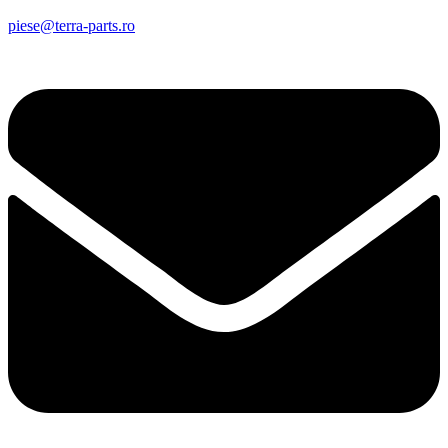
piese@terra-parts.ro