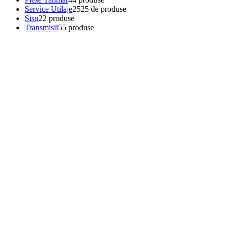
Service Utilaje
25
25 de produse
Sisu
2
2 produse
Transmisii
5
5 produse