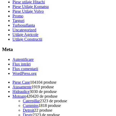
Piese utilaje Hitachi
Piese Utilaje Komatsu
Piese Utilaje Volvo
Promo
Targuri
Turbosuflanta
Uncategorized
Utilaje Agricole
Utilaje Constructii
Meta
Autentificare
Flux intrări
Flux comentarii
WordPress.org
Piese Case
104
104 produse
Atasamente
19
19 produse
Hidraulice
30
30 de produse
Motoare
420
420 de produse
Caterpillar
23
23 de produse
Cummins
18
18 produse
Detroit
2
2 produse
Deutz
23
23 de produse