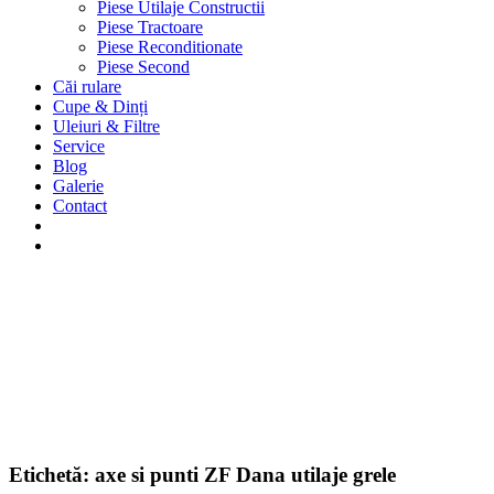
Piese Utilaje Constructii
Piese Tractoare
Piese Reconditionate
Piese Second
Căi rulare
Cupe & Dinți
Uleiuri & Filtre
Service
Blog
Galerie
Contact
Etichetă:
axe si punti ZF Dana utilaje grele