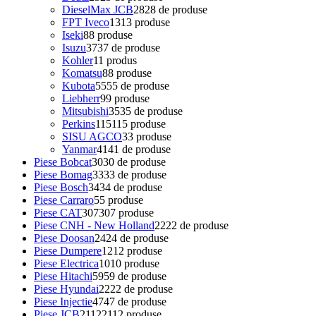
DieselMax JCB
28
28 de produse
FPT Iveco
13
13 produse
Iseki
8
8 produse
Isuzu
37
37 de produse
Kohler
1
1 produs
Komatsu
8
8 produse
Kubota
55
55 de produse
Liebherr
9
9 produse
Mitsubishi
35
35 de produse
Perkins
115
115 produse
SISU AGCO
3
3 produse
Yanmar
41
41 de produse
Piese Bobcat
30
30 de produse
Piese Bomag
33
33 de produse
Piese Bosch
34
34 de produse
Piese Carraro
5
5 produse
Piese CAT
307
307 produse
Piese CNH - New Holland
22
22 de produse
Piese Doosan
24
24 de produse
Piese Dumpere
12
12 produse
Piese Electrica
10
10 produse
Piese Hitachi
59
59 de produse
Piese Hyundai
22
22 de produse
Piese Injectie
47
47 de produse
Piese JCB
2112
2112 produse