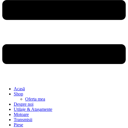
Acasă
Shop
Oferta mea
Despre noi
Utilaje & Atașamente
Motoare
Transmisii
Piese