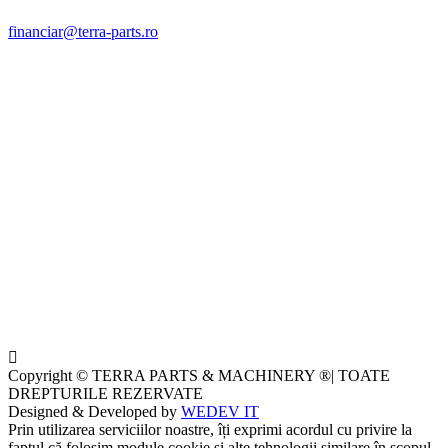
financiar@terra-parts.ro
Copyright © TERRA PARTS & MACHINERY ®| TOATE
DREPTURILE REZERVATE
Designed & Developed by
WEDEV IT
Prin utilizarea serviciilor noastre, îți exprimi acordul cu privire la
faptul că folosim module cookie și alte tehnologii similare în scopul