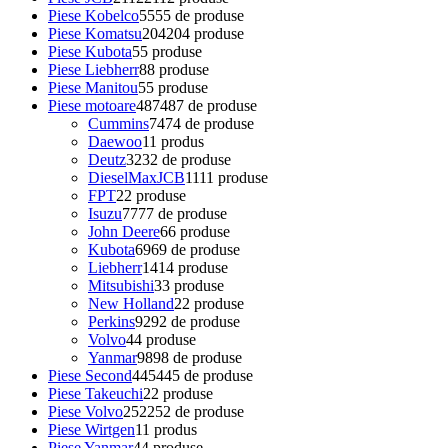
Piese Kobelco
55
55 de produse
Piese Komatsu
204
204 produse
Piese Kubota
5
5 produse
Piese Liebherr
8
8 produse
Piese Manitou
5
5 produse
Piese motoare
487
487 de produse
Cummins
74
74 de produse
Daewoo
1
1 produs
Deutz
32
32 de produse
DieselMaxJCB
11
11 produse
FPT
2
2 produse
Isuzu
77
77 de produse
John Deere
6
6 produse
Kubota
69
69 de produse
Liebherr
14
14 produse
Mitsubishi
3
3 produse
New Holland
2
2 produse
Perkins
92
92 de produse
Volvo
4
4 produse
Yanmar
98
98 de produse
Piese Second
445
445 de produse
Piese Takeuchi
2
2 produse
Piese Volvo
252
252 de produse
Piese Wirtgen
1
1 produs
Piese Yanmar
4
4 produse