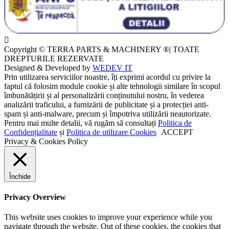
Copyright © TERRA PARTS & MACHINERY ®| TOATE
DREPTURILE REZERVATE
Designed & Developed by
WEDEV IT
Prin utilizarea serviciilor noastre, îți exprimi acordul cu privire la
faptul că folosim module cookie și alte tehnologii similare în scopul
îmbunătățirii și al personalizării conținutului nostru, în vederea
analizării traficului, a furnizării de publicitate și a protecției anti-
spam și anti-malware, precum și împotriva utilizării neautorizate.
Pentru mai multe detalii, vă rugăm să consultați
Politica de
Confidențialitate
și
Politica de utilizare Cookies
ACCEPT
Privacy & Cookies Policy
Închide
Privacy Overview
This website uses cookies to improve your experience while you
navigate through the website. Out of these cookies, the cookies that