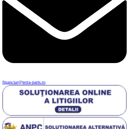
financiar@terra-parts.ro