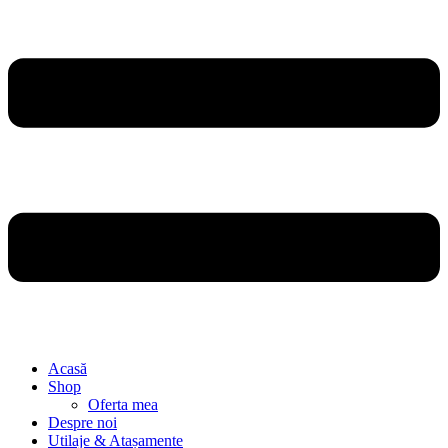
Acasă
Shop
Oferta mea
Despre noi
Utilaje & Atașamente