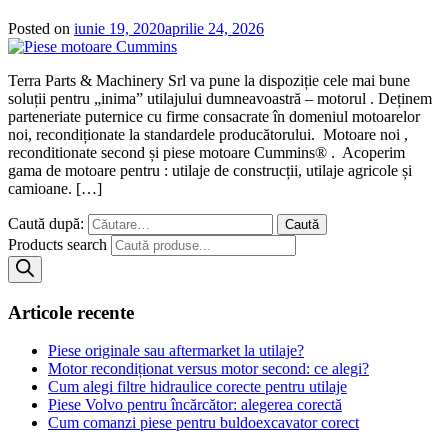
Posted on
iunie 19, 2020
aprilie 24, 2026
Terra Parts & Machinery Srl va pune la dispoziție cele mai bune
soluții pentru „inima” utilajului dumneavoastră – motorul . Deținem
parteneriate puternice cu firme consacrate în domeniul motoarelor
noi, recondiționate la standardele producătorului. Motoare noi ,
reconditionate second și piese motoare Cummins® . Acoperim
gama de motoare pentru : utilaje de construcții, utilaje agricole și
camioane. […]
Caută după:
Products search
Articole recente
Piese originale sau aftermarket la utilaje?
Motor recondiționat versus motor second: ce alegi?
Cum alegi filtre hidraulice corecte pentru utilaje
Piese Volvo pentru încărcător: alegerea corectă
Cum comanzi piese pentru buldoexcavator corect