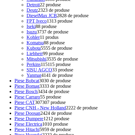
Detroit
2
2 produse
Deutz
23
23 de produse
DieselMax JCB
28
28 de produse
FPT Iveco
13
13 produse
Iseki
8
8 produse
Isuzu
37
37 de produse
Kohler
1
1 produs
Komatsu
8
8 produse
Kubota
55
55 de produse
Liebherr
9
9 produse
Mitsubishi
35
35 de produse
Perkins
115
115 produse
SISU AGCO
3
3 produse
Yanmar
41
41 de produse
Piese Bobcat
30
30 de produse
Piese Bomag
33
33 de produse
Piese Bosch
34
34 de produse
Piese Carraro
5
5 produse
Piese CAT
307
307 produse
Piese CNH - New Holland
22
22 de produse
Piese Doosan
24
24 de produse
Piese Dumpere
12
12 produse
Piese Electrica
10
10 produse
Piese Hitachi
59
59 de produse
Piese Hyundai
22
22 de produse