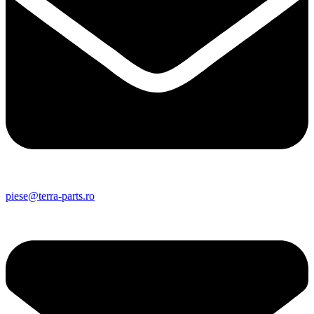
piese@terra-parts.ro