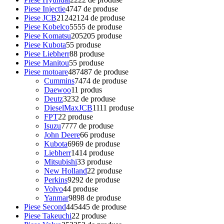
Piese Injectie
47
47 de produse
Piese JCB
2124
2124 de produse
Piese Kobelco
55
55 de produse
Piese Komatsu
205
205 produse
Piese Kubota
5
5 produse
Piese Liebherr
8
8 produse
Piese Manitou
5
5 produse
Piese motoare
487
487 de produse
Cummins
74
74 de produse
Daewoo
1
1 produs
Deutz
32
32 de produse
DieselMaxJCB
11
11 produse
FPT
2
2 produse
Isuzu
77
77 de produse
John Deere
6
6 produse
Kubota
69
69 de produse
Liebherr
14
14 produse
Mitsubishi
3
3 produse
New Holland
2
2 produse
Perkins
92
92 de produse
Volvo
4
4 produse
Yanmar
98
98 de produse
Piese Second
445
445 de produse
Piese Takeuchi
2
2 produse