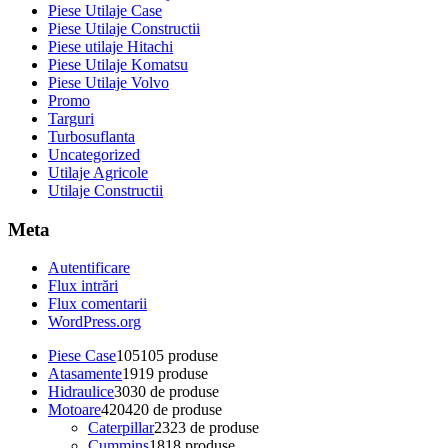
Piese Utilaje Case
Piese Utilaje Constructii
Piese utilaje Hitachi
Piese Utilaje Komatsu
Piese Utilaje Volvo
Promo
Targuri
Turbosuflanta
Uncategorized
Utilaje Agricole
Utilaje Constructii
Meta
Autentificare
Flux intrări
Flux comentarii
WordPress.org
Piese Case
105
105 produse
Atasamente
19
19 produse
Hidraulice
30
30 de produse
Motoare
420
420 de produse
Caterpillar
23
23 de produse
Cummins
18
18 produse