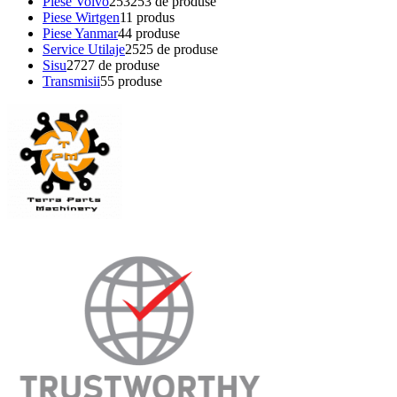
Piese Volvo
253
253 de produse
Piese Wirtgen
1
1 produs
Piese Yanmar
4
4 produse
Service Utilaje
25
25 de produse
Sisu
27
27 de produse
Transmisii
5
5 produse