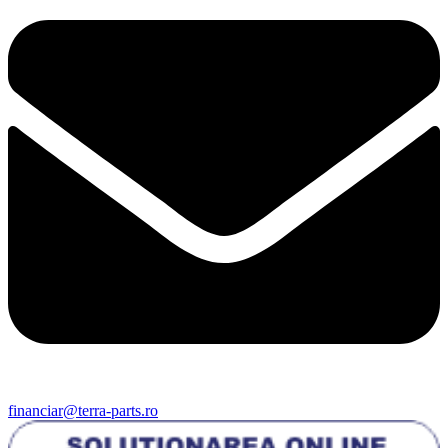
financiar@terra-parts.ro