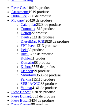
Piese Case
104
104 produse
Atasamente
19
19 produse
Hidraulice
30
30 de produse
Motoare
420
420 de produse
Caterpillar
23
23 de produse
Cummins
18
18 produse
Detroit
2
2 produse
Deutz
23
23 de produse
DieselMax JCB
28
28 de produse
FPT Iveco
13
13 produse
Iseki
8
8 produse
Isuzu
37
37 de produse
Kohler
1
1 produs
Komatsu
8
8 produse
Kubota
55
55 de produse
Liebherr
9
9 produse
Mitsubishi
35
35 de produse
Perkins
115
115 produse
SISU AGCO
3
3 produse
Yanmar
41
41 de produse
Piese Bobcat
30
30 de produse
Piese Bomag
33
33 de produse
Piese Bosch
34
34 de produse
Piese Carraro
5
5 produse