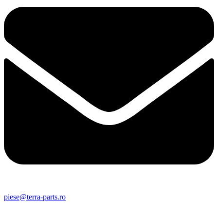
piese@terra-parts.ro