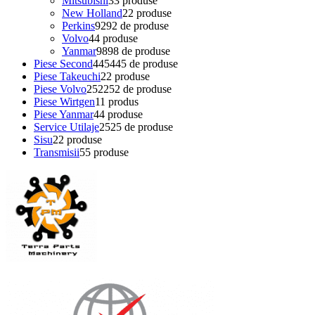
Mitsubishi
3
3 produse
New Holland
2
2 produse
Perkins
92
92 de produse
Volvo
4
4 produse
Yanmar
98
98 de produse
Piese Second
445
445 de produse
Piese Takeuchi
2
2 produse
Piese Volvo
252
252 de produse
Piese Wirtgen
1
1 produs
Piese Yanmar
4
4 produse
Service Utilaje
25
25 de produse
Sisu
2
2 produse
Transmisii
5
5 produse