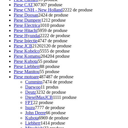
Piese CAT
307
307 produse
Piese CNH - New Holland
22
22 de produse
Piese Doosan
24
24 de produse
Piese Dumpere
12
12 produse
Piese Electrica
10
10 produse
Piese Hitachi
59
59 de produse
Piese Hyundai
22
22 de produse
Piese Injectie
47
47 de produse
Piese JCB
2120
2120 de produse
Piese Kobelco
55
55 de produse
Piese Komatsu
204
204 produse
Piese Kubota
5
5 produse
Piese Liebherr
8
8 produse
Piese Manitou
5
5 produse
Piese motoare
487
487 de produse
Cummins
74
74 de produse
Daewoo
1
1 produs
Deutz
32
32 de produse
DieselMaxJCB
11
11 produse
FPT
2
2 produse
Isuzu
77
77 de produse
John Deere
6
6 produse
Kubota
69
69 de produse
Liebherr
14
14 produse