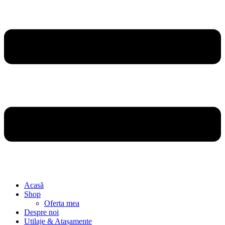
Acasă
Shop
Oferta mea
Despre noi
Utilaje & Atașamente