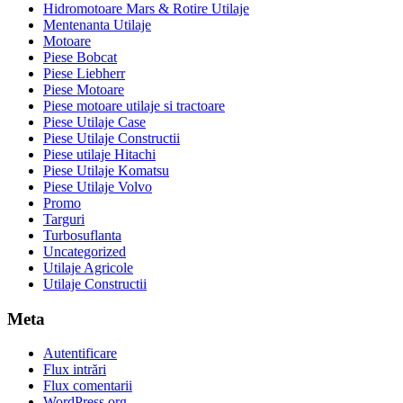
Hidromotoare Mars & Rotire Utilaje
Mentenanta Utilaje
Motoare
Piese Bobcat
Piese Liebherr
Piese Motoare
Piese motoare utilaje si tractoare
Piese Utilaje Case
Piese Utilaje Constructii
Piese utilaje Hitachi
Piese Utilaje Komatsu
Piese Utilaje Volvo
Promo
Targuri
Turbosuflanta
Uncategorized
Utilaje Agricole
Utilaje Constructii
Meta
Autentificare
Flux intrări
Flux comentarii
WordPress.org