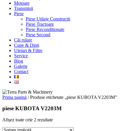
Motoare
Transmisii
Piese
Piese Utilaje Constructii
Piese Tractoare
Piese Reconditionate
Piese Second
Căi rulare
Cupe & Dinți
Uleiuri & Filtre
Service
Blog
Galerie
Contact
Prima pagină
/ Produse etichetate „piese KUBOTA V2203M”
piese KUBOTA V2203M
Afișez toate cele 2 rezultate