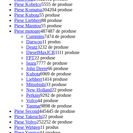
Piese Kobelco
55
55 de produse
Piese Komatsu
204
204 produse
Piese Kubota
5
5 produse
Piese Liebherr
8
8 produse
Piese Manitou
5
5 produse
Piese motoare
487
487 de produse
Cummins
74
74 de produse
Daewoo
1
1 produs
Deutz
32
32 de produse
DieselMaxJCB
11
11 produse
FPT
2
2 produse
Isuzu
77
77 de produse
John Deere
6
6 produse
Kubota
69
69 de produse
Liebherr
14
14 produse
Mitsubishi
3
3 produse
New Holland
2
2 produse
Perkins
92
92 de produse
Volvo
4
4 produse
Yanmar
98
98 de produse
Piese Second
445
445 de produse
Piese Takeuchi
2
2 produse
Piese Volvo
252
252 de produse
Piese Wirtgen
1
1 produs
Piese Yanmar
4
4 produse