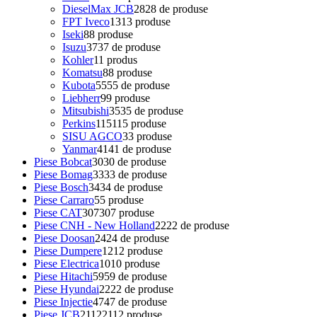
DieselMax JCB
28
28 de produse
FPT Iveco
13
13 produse
Iseki
8
8 produse
Isuzu
37
37 de produse
Kohler
1
1 produs
Komatsu
8
8 produse
Kubota
55
55 de produse
Liebherr
9
9 produse
Mitsubishi
35
35 de produse
Perkins
115
115 produse
SISU AGCO
3
3 produse
Yanmar
41
41 de produse
Piese Bobcat
30
30 de produse
Piese Bomag
33
33 de produse
Piese Bosch
34
34 de produse
Piese Carraro
5
5 produse
Piese CAT
307
307 produse
Piese CNH - New Holland
22
22 de produse
Piese Doosan
24
24 de produse
Piese Dumpere
12
12 produse
Piese Electrica
10
10 produse
Piese Hitachi
59
59 de produse
Piese Hyundai
22
22 de produse
Piese Injectie
47
47 de produse
Piese JCB
2112
2112 produse