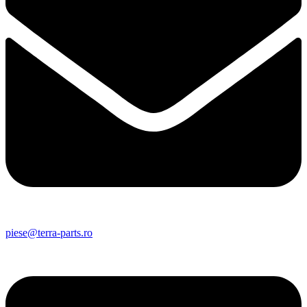
piese@terra-parts.ro