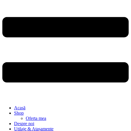
Acasă
Shop
Oferta mea
Despre noi
Utilaje & Atașamente