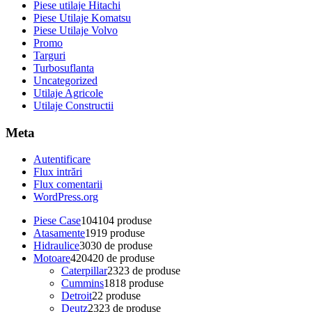
Piese utilaje Hitachi
Piese Utilaje Komatsu
Piese Utilaje Volvo
Promo
Targuri
Turbosuflanta
Uncategorized
Utilaje Agricole
Utilaje Constructii
Meta
Autentificare
Flux intrări
Flux comentarii
WordPress.org
Piese Case
104
104 produse
Atasamente
19
19 produse
Hidraulice
30
30 de produse
Motoare
420
420 de produse
Caterpillar
23
23 de produse
Cummins
18
18 produse
Detroit
2
2 produse
Deutz
23
23 de produse