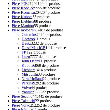
Piese JCB
2120
2120 de produse
Piese Kobelco
55
55 de produse
Piese Komatsu
204
204 produse
Piese Kubota
5
5 produse
Piese Liebherr
8
8 produse
Piese Manitou
5
5 produse
Piese motoare
487
487 de produse
Cummins
74
74 de produse
Daewoo
1
1 produs
Deutz
32
32 de produse
DieselMaxJCB
11
11 produse
FPT
2
2 produse
Isuzu
77
77 de produse
John Deere
6
6 produse
Kubota
69
69 de produse
Liebherr
14
14 produse
Mitsubishi
3
3 produse
New Holland
2
2 produse
Perkins
92
92 de produse
Volvo
4
4 produse
Yanmar
98
98 de produse
Piese Second
445
445 de produse
Piese Takeuchi
2
2 produse
Piese Volvo
252
252 de produse
Piese Wirtgen
1
1 produs