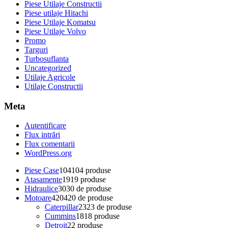
Piese Utilaje Constructii
Piese utilaje Hitachi
Piese Utilaje Komatsu
Piese Utilaje Volvo
Promo
Targuri
Turbosuflanta
Uncategorized
Utilaje Agricole
Utilaje Constructii
Meta
Autentificare
Flux intrări
Flux comentarii
WordPress.org
Piese Case
104
104 produse
Atasamente
19
19 produse
Hidraulice
30
30 de produse
Motoare
420
420 de produse
Caterpillar
23
23 de produse
Cummins
18
18 produse
Detroit
2
2 produse