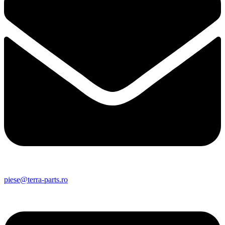
piese@terra-parts.ro