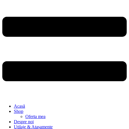
Acasă
Shop
Oferta mea
Despre noi
Utilaje & Atașamente