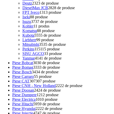
Deutz
23
23 de produse
DieselMax JCB
28
28 de produse
FPT Iveco
13
13 produse
Iseki
8
8 produse
Isuzu
37
37 de produse
Kohler
1
1 produs
Komatsu
8
8 produse
Kubota
55
55 de produse
Liebherr
9
9 produse
Mitsubishi
35
35 de produse
Perkins
115
115 produse
SISU AGCO
3
3 produse
Yanmar
41
41 de produse
Piese Bobcat
30
30 de produse
Piese Bomag
33
33 de produse
Piese Bosch
34
34 de produse
Piese Carraro
5
5 produse
Piese CAT
307
307 produse
Piese CNH - New Holland
22
22 de produse
Piese Doosan
24
24 de produse
Piese Dumpere
12
12 produse
Piese Electrica
10
10 produse
Piese Hitachi
59
59 de produse
Piese Hyundai
22
22 de produse
Piese Injectie
47
47 de produse