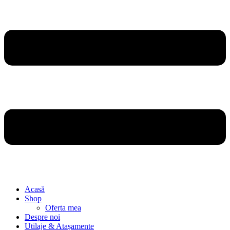
Acasă
Shop
Oferta mea
Despre noi
Utilaje & Atașamente