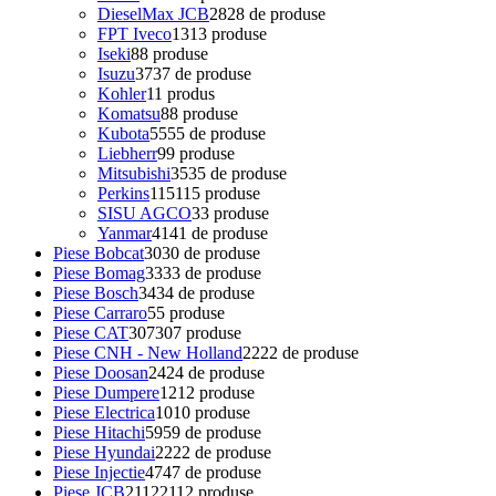
DieselMax JCB
28
28 de produse
FPT Iveco
13
13 produse
Iseki
8
8 produse
Isuzu
37
37 de produse
Kohler
1
1 produs
Komatsu
8
8 produse
Kubota
55
55 de produse
Liebherr
9
9 produse
Mitsubishi
35
35 de produse
Perkins
115
115 produse
SISU AGCO
3
3 produse
Yanmar
41
41 de produse
Piese Bobcat
30
30 de produse
Piese Bomag
33
33 de produse
Piese Bosch
34
34 de produse
Piese Carraro
5
5 produse
Piese CAT
307
307 produse
Piese CNH - New Holland
22
22 de produse
Piese Doosan
24
24 de produse
Piese Dumpere
12
12 produse
Piese Electrica
10
10 produse
Piese Hitachi
59
59 de produse
Piese Hyundai
22
22 de produse
Piese Injectie
47
47 de produse
Piese JCB
2112
2112 produse