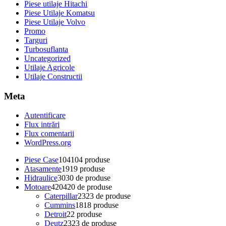
Piese utilaje Hitachi
Piese Utilaje Komatsu
Piese Utilaje Volvo
Promo
Targuri
Turbosuflanta
Uncategorized
Utilaje Agricole
Utilaje Constructii
Meta
Autentificare
Flux intrări
Flux comentarii
WordPress.org
Piese Case
104
104 produse
Atasamente
19
19 produse
Hidraulice
30
30 de produse
Motoare
420
420 de produse
Caterpillar
23
23 de produse
Cummins
18
18 produse
Detroit
2
2 produse
Deutz
23
23 de produse