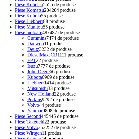
Piese Kobelco
55
55 de produse
Piese Komatsu
204
204 produse
Piese Kubota
5
5 produse
Piese Liebherr
8
8 produse
Piese Manitou
5
5 produse
Piese motoare
487
487 de produse
Cummins
74
74 de produse
Daewoo
1
1 produs
Deutz
32
32 de produse
DieselMaxJCB
11
11 produse
FPT
2
2 produse
Isuzu
77
77 de produse
John Deere
6
6 produse
Kubota
69
69 de produse
Liebherr
14
14 produse
Mitsubishi
3
3 produse
New Holland
2
2 produse
Perkins
92
92 de produse
Volvo
4
4 produse
Yanmar
98
98 de produse
Piese Second
445
445 de produse
Piese Takeuchi
2
2 produse
Piese Volvo
252
252 de produse
Piese Wirtgen
1
1 produs
Piese Yanmar
4
4 produse