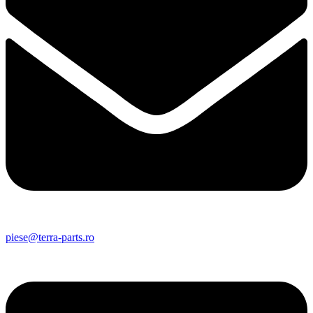
piese@terra-parts.ro