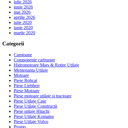
iulie 2026
iunie 2026
mai 2026
aprilie 2026
iulie 2020
iunie 2020
martie 2020
Categorii
Camioane
Componente carburant
Hidromotoare Mars & Rotire Utilaje
Mentenanta Utilaje
Motoare
Piese Bobcat
Piese Liebherr
Piese Motoare
Piese motoare utilaje si tractoare
Piese Utilaje Case
Piese Utilaje Constructii
Piese utilaje Hitachi
Piese Utilaje Komatsu
Piese Utilaje Volvo
Promo