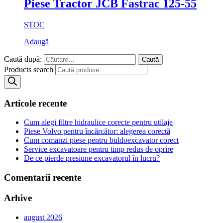
Piese Tractor JCB Fastrac 125-55
STOC
Adaugă
Caută după:
Products search
Articole recente
Cum alegi filtre hidraulice corecte pentru utilaje
Piese Volvo pentru încărcător: alegerea corectă
Cum comanzi piese pentru buldoexcavator corect
Service excavatoare pentru timp redus de oprire
De ce pierde presiune excavatorul în lucru?
Comentarii recente
Arhive
august 2026