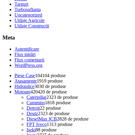
Targuri
Turbosuflanta
Uncategorized
Utilaje Agricole
Utilaje Constructii
Meta
Autentificare
Flux intrări
Flux comentarii
WordPress.org
Piese Case
104
104 produse
Atasamente
19
19 produse
Hidraulice
30
30 de produse
Motoare
420
420 de produse
Caterpillar
23
23 de produse
Cummins
18
18 produse
Detroit
2
2 produse
Deutz
23
23 de produse
DieselMax JCB
28
28 de produse
FPT Iveco
13
13 produse
Iseki
8
8 produse