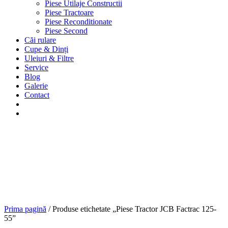
Piese Utilaje Constructii
Piese Tractoare
Piese Reconditionate
Piese Second
Căi rulare
Cupe & Dinți
Uleiuri & Filtre
Service
Blog
Galerie
Contact
Prima pagină
/ Produse etichetate „Piese Tractor JCB Factrac 125-
55”