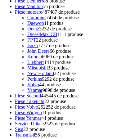
Piese Liebherr
8
8 produse
Piese Manitou
5
5 produse
Piese motoare
487
487 de produse
Cummins
74
74 de produse
Daewoo
1
1 produs
Deutz
32
32 de produse
DieselMaxJCB
11
11 produse
FPT
2
2 produse
Isuzu
77
77 de produse
John Deere
6
6 produse
Kubota
69
69 de produse
Liebherr
14
14 produse
Mitsubishi
3
3 produse
New Holland
2
2 produse
Perkins
92
92 de produse
Volvo
4
4 produse
Yanmar
98
98 de produse
Piese Second
445
445 de produse
Piese Takeuchi
2
2 produse
Piese Volvo
252
252 de produse
Piese Wirtgen
1
1 produs
Piese Yanmar
4
4 produse
Service Utilaje
25
25 de produse
Sisu
2
2 produse
Transmisii
5
5 produse