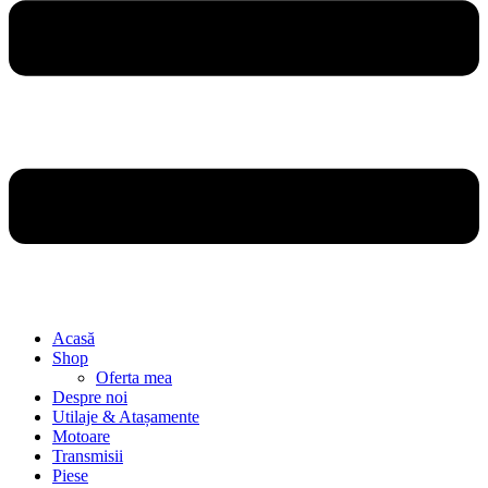
Acasă
Shop
Oferta mea
Despre noi
Utilaje & Atașamente
Motoare
Transmisii
Piese