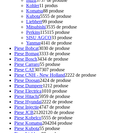
Isuzu
37
37 de produse
Kohler
1
1 produs
Komatsu
8
8 produse
Kubota
55
55 de produse
Liebherr
9
9 produse
Mitsubishi
35
35 de produse
Perkins
115
115 produse
SISU AGCO
3
3 produse
Yanmar
41
41 de produse
Piese Bobcat
30
30 de produse
Piese Bomag
33
33 de produse
Piese Bosch
34
34 de produse
Piese Carraro
5
5 produse
Piese CAT
307
307 produse
Piese CNH - New Holland
22
22 de produse
Piese Doosan
24
24 de produse
Piese Dumpere
12
12 produse
Piese Electrica
10
10 produse
Piese Hitachi
59
59 de produse
Piese Hyundai
22
22 de produse
Piese Injectie
47
47 de produse
Piese JCB
2120
2120 de produse
Piese Kobelco
55
55 de produse
Piese Komatsu
204
204 produse
Piese Kubota
5
5 produse