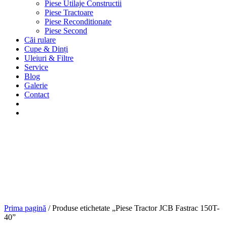
Piese Utilaje Constructii
Piese Tractoare
Piese Reconditionate
Piese Second
Căi rulare
Cupe & Dinți
Uleiuri & Filtre
Service
Blog
Galerie
Contact
Prima pagină
/ Produse etichetate „Piese Tractor JCB Fastrac 150T-
40”