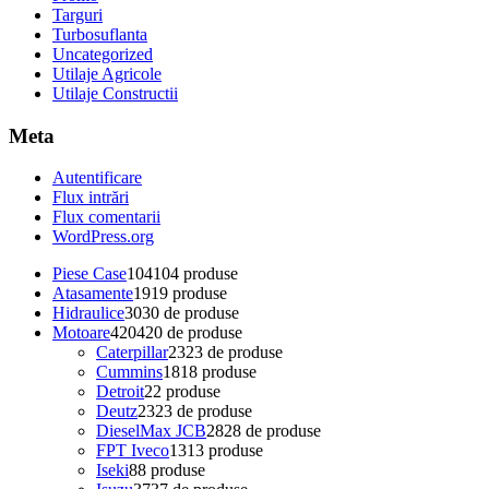
Targuri
Turbosuflanta
Uncategorized
Utilaje Agricole
Utilaje Constructii
Meta
Autentificare
Flux intrări
Flux comentarii
WordPress.org
Piese Case
104
104 produse
Atasamente
19
19 produse
Hidraulice
30
30 de produse
Motoare
420
420 de produse
Caterpillar
23
23 de produse
Cummins
18
18 produse
Detroit
2
2 produse
Deutz
23
23 de produse
DieselMax JCB
28
28 de produse
FPT Iveco
13
13 produse
Iseki
8
8 produse