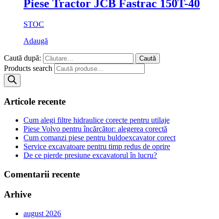
Piese Tractor JCB Fastrac 150T-40
STOC
Adaugă
Caută după:
Products search
Articole recente
Cum alegi filtre hidraulice corecte pentru utilaje
Piese Volvo pentru încărcător: alegerea corectă
Cum comanzi piese pentru buldoexcavator corect
Service excavatoare pentru timp redus de oprire
De ce pierde presiune excavatorul în lucru?
Comentarii recente
Arhive
august 2026