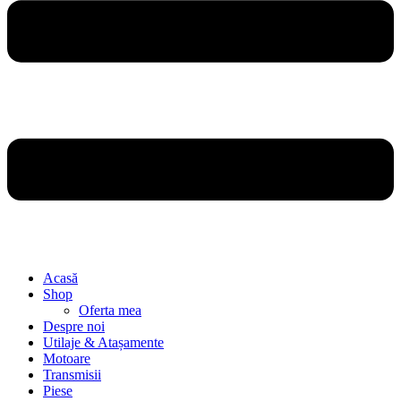
Acasă
Shop
Oferta mea
Despre noi
Utilaje & Atașamente
Motoare
Transmisii
Piese