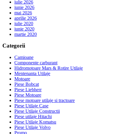
iulie 2026
iunie 2026
mai 2026
aprilie 2026
iulie 2020
iunie 2020
martie 2020
Categorii
Camioane
Componente carburant
Hidromotoare Mars & Rotire Utilaje
Mentenanta Utilaje
Motoare
Piese Bobcat
Piese Liebherr
Piese Motoare
Piese motoare utilaje si tractoare
Piese Utilaje Case
Piese Utilaje Constructii
Piese utilaje Hitachi
Piese Utilaje Komatsu
Piese Utilaje Volvo
Promo