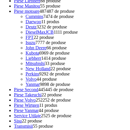
Piese Liebherr
8
8 produse
Piese Manitou
5
5 produse
Piese motoare
487
487 de produse
Cummins
74
74 de produse
Daewoo
1
1 produs
Deutz
32
32 de produse
DieselMaxJCB
11
11 produse
FPT
2
2 produse
Isuzu
77
77 de produse
John Deere
6
6 produse
Kubota
69
69 de produse
Liebherr
14
14 produse
Mitsubishi
3
3 produse
New Holland
2
2 produse
Perkins
92
92 de produse
Volvo
4
4 produse
Yanmar
98
98 de produse
Piese Second
445
445 de produse
Piese Takeuchi
2
2 produse
Piese Volvo
252
252 de produse
Piese Wirtgen
1
1 produs
Piese Yanmar
4
4 produse
Service Utilaje
25
25 de produse
Sisu
2
2 produse
Transmisii
5
5 produse