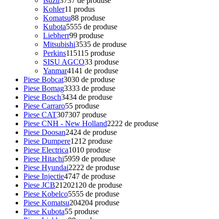
Isuzu
37
37 de produse
Kohler
1
1 produs
Komatsu
8
8 produse
Kubota
55
55 de produse
Liebherr
9
9 produse
Mitsubishi
35
35 de produse
Perkins
115
115 produse
SISU AGCO
3
3 produse
Yanmar
41
41 de produse
Piese Bobcat
30
30 de produse
Piese Bomag
33
33 de produse
Piese Bosch
34
34 de produse
Piese Carraro
5
5 produse
Piese CAT
307
307 produse
Piese CNH - New Holland
22
22 de produse
Piese Doosan
24
24 de produse
Piese Dumpere
12
12 produse
Piese Electrica
10
10 produse
Piese Hitachi
59
59 de produse
Piese Hyundai
22
22 de produse
Piese Injectie
47
47 de produse
Piese JCB
2120
2120 de produse
Piese Kobelco
55
55 de produse
Piese Komatsu
204
204 produse
Piese Kubota
5
5 produse