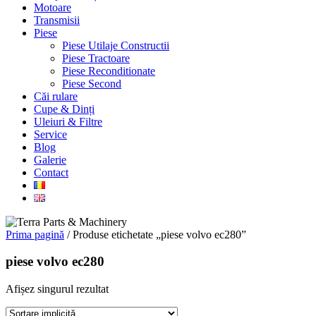
Motoare
Transmisii
Piese
Piese Utilaje Constructii
Piese Tractoare
Piese Reconditionate
Piese Second
Căi rulare
Cupe & Dinți
Uleiuri & Filtre
Service
Blog
Galerie
Contact
Prima pagină
/ Produse etichetate „piese volvo ec280”
piese volvo ec280
Afișez singurul rezultat