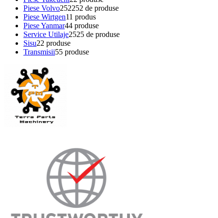
Piese Volvo
252
252 de produse
Piese Wirtgen
1
1 produs
Piese Yanmar
4
4 produse
Service Utilaje
25
25 de produse
Sisu
2
2 produse
Transmisii
5
5 produse