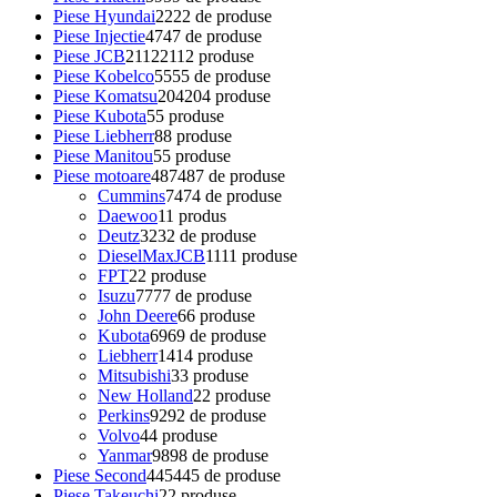
Piese Hyundai
22
22 de produse
Piese Injectie
47
47 de produse
Piese JCB
2112
2112 produse
Piese Kobelco
55
55 de produse
Piese Komatsu
204
204 produse
Piese Kubota
5
5 produse
Piese Liebherr
8
8 produse
Piese Manitou
5
5 produse
Piese motoare
487
487 de produse
Cummins
74
74 de produse
Daewoo
1
1 produs
Deutz
32
32 de produse
DieselMaxJCB
11
11 produse
FPT
2
2 produse
Isuzu
77
77 de produse
John Deere
6
6 produse
Kubota
69
69 de produse
Liebherr
14
14 produse
Mitsubishi
3
3 produse
New Holland
2
2 produse
Perkins
92
92 de produse
Volvo
4
4 produse
Yanmar
98
98 de produse
Piese Second
445
445 de produse
Piese Takeuchi
2
2 produse