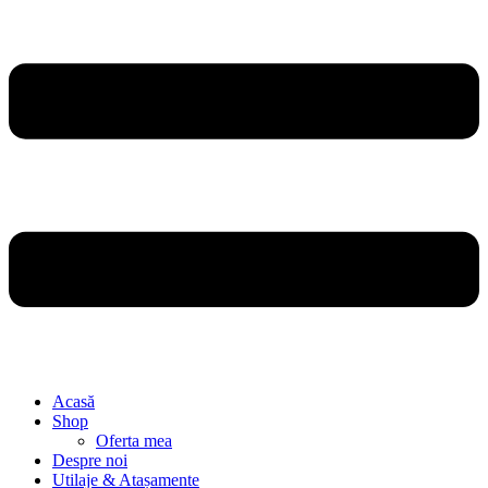
Acasă
Shop
Oferta mea
Despre noi
Utilaje & Atașamente