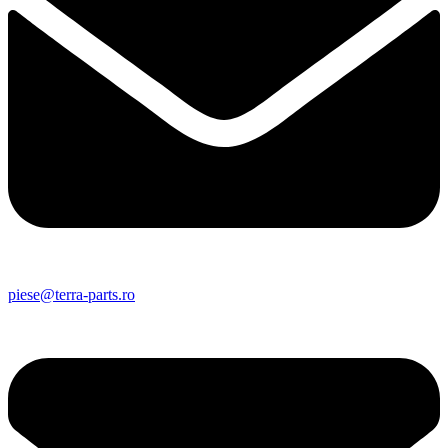
piese@terra-parts.ro