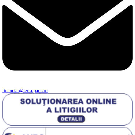
financiar@terra-parts.ro