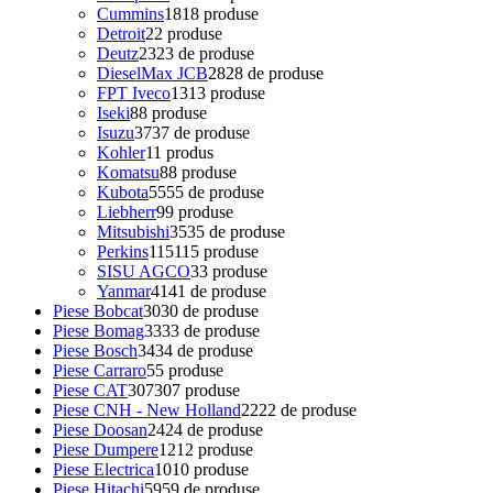
Cummins
18
18 produse
Detroit
2
2 produse
Deutz
23
23 de produse
DieselMax JCB
28
28 de produse
FPT Iveco
13
13 produse
Iseki
8
8 produse
Isuzu
37
37 de produse
Kohler
1
1 produs
Komatsu
8
8 produse
Kubota
55
55 de produse
Liebherr
9
9 produse
Mitsubishi
35
35 de produse
Perkins
115
115 produse
SISU AGCO
3
3 produse
Yanmar
41
41 de produse
Piese Bobcat
30
30 de produse
Piese Bomag
33
33 de produse
Piese Bosch
34
34 de produse
Piese Carraro
5
5 produse
Piese CAT
307
307 produse
Piese CNH - New Holland
22
22 de produse
Piese Doosan
24
24 de produse
Piese Dumpere
12
12 produse
Piese Electrica
10
10 produse
Piese Hitachi
59
59 de produse