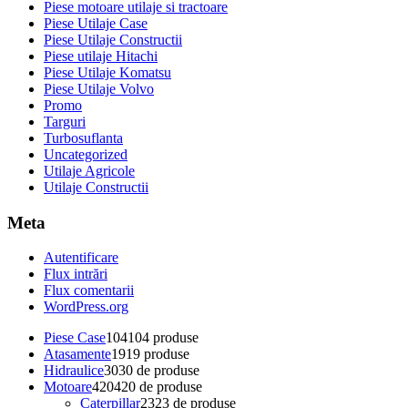
Piese motoare utilaje si tractoare
Piese Utilaje Case
Piese Utilaje Constructii
Piese utilaje Hitachi
Piese Utilaje Komatsu
Piese Utilaje Volvo
Promo
Targuri
Turbosuflanta
Uncategorized
Utilaje Agricole
Utilaje Constructii
Meta
Autentificare
Flux intrări
Flux comentarii
WordPress.org
Piese Case
104
104 produse
Atasamente
19
19 produse
Hidraulice
30
30 de produse
Motoare
420
420 de produse
Caterpillar
23
23 de produse