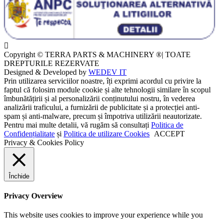
Copyright © TERRA PARTS & MACHINERY ®| TOATE
DREPTURILE REZERVATE
Designed & Developed by
WEDEV IT
Prin utilizarea serviciilor noastre, îți exprimi acordul cu privire la
faptul că folosim module cookie și alte tehnologii similare în scopul
îmbunătățirii și al personalizării conținutului nostru, în vederea
analizării traficului, a furnizării de publicitate și a protecției anti-
spam și anti-malware, precum și împotriva utilizării neautorizate.
Pentru mai multe detalii, vă rugăm să consultați
Politica de
Confidențialitate
și
Politica de utilizare Cookies
ACCEPT
Privacy & Cookies Policy
Închide
Privacy Overview
This website uses cookies to improve your experience while you