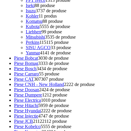
FPT Iveco
13
13 produse
Iseki
8
8 produse
Isuzu
37
37 de produse
Kohler
1
1 produs
Komatsu
8
8 produse
Kubota
55
55 de produse
Liebherr
9
9 produse
Mitsubishi
35
35 de produse
Perkins
115
115 produse
SISU AGCO
3
3 produse
Yanmar
41
41 de produse
Piese Bobcat
30
30 de produse
Piese Bomag
33
33 de produse
Piese Bosch
34
34 de produse
Piese Carraro
5
5 produse
Piese CAT
307
307 produse
Piese CNH - New Holland
22
22 de produse
Piese Doosan
24
24 de produse
Piese Dumpere
12
12 produse
Piese Electrica
10
10 produse
Piese Hitachi
59
59 de produse
Piese Hyundai
22
22 de produse
Piese Injectie
47
47 de produse
Piese JCB
2112
2112 produse
Piese Kobelco
55
55 de produse