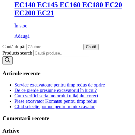
EC140 EC145 EC160 EC180 EC20
EC200 EC21
În stoc
Adaugă
Caută după:
Products search
Articole recente
Service excavatoare pentru timp redus de oprire
De ce pierde presiune excavatorul în lucru?
Cum verifici seria motorului utilajului corect
Piese excavator Komatsu pentru timp redus
Ghid selecție pompe pentru miniexcavator
Comentarii recente
Arhive