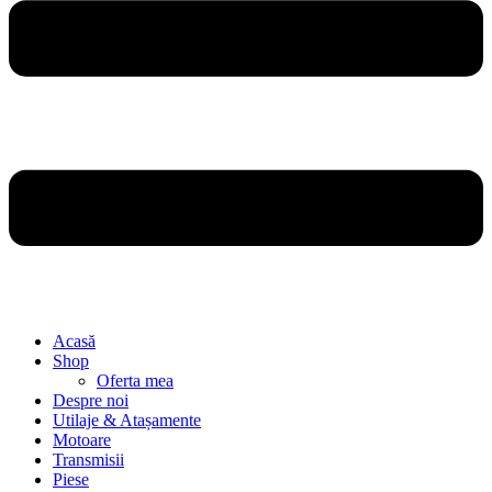
Acasă
Shop
Oferta mea
Despre noi
Utilaje & Atașamente
Motoare
Transmisii
Piese