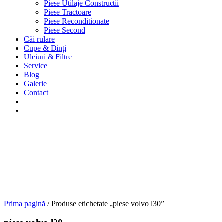
Piese Utilaje Constructii
Piese Tractoare
Piese Reconditionate
Piese Second
Căi rulare
Cupe & Dinți
Uleiuri & Filtre
Service
Blog
Galerie
Contact
Prima pagină
/ Produse etichetate „piese volvo l30”