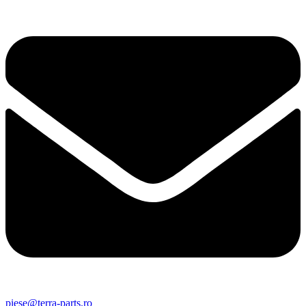
piese@terra-parts.ro