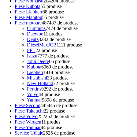
Piese Komatsu
204
204 produse
Piese Kubota
5
5 produse
Piese Liebherr
8
8 produse
Piese Manitou
5
5 produse
Piese motoare
487
487 de produse
Cummins
74
74 de produse
Daewoo
1
1 produs
Deutz
32
32 de produse
DieselMaxJCB
11
11 produse
FPT
2
2 produse
Isuzu
77
77 de produse
John Deere
6
6 produse
Kubota
69
69 de produse
Liebherr
14
14 produse
Mitsubishi
3
3 produse
New Holland
2
2 produse
Perkins
92
92 de produse
Volvo
4
4 produse
Yanmar
98
98 de produse
Piese Second
445
445 de produse
Piese Takeuchi
2
2 produse
Piese Volvo
252
252 de produse
Piese Wirtgen
1
1 produs
Piese Yanmar
4
4 produse
Service Utilaje
25
25 de produse