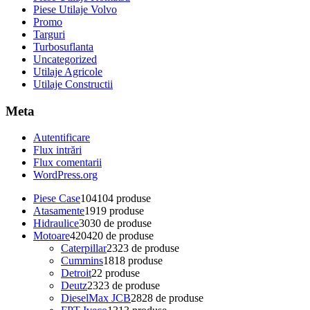
Piese Utilaje Volvo
Promo
Targuri
Turbosuflanta
Uncategorized
Utilaje Agricole
Utilaje Constructii
Meta
Autentificare
Flux intrări
Flux comentarii
WordPress.org
Piese Case
104
104 produse
Atasamente
19
19 produse
Hidraulice
30
30 de produse
Motoare
420
420 de produse
Caterpillar
23
23 de produse
Cummins
18
18 produse
Detroit
2
2 produse
Deutz
23
23 de produse
DieselMax JCB
28
28 de produse