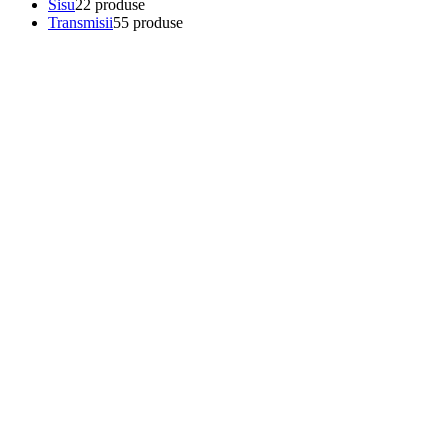
Sisu
2
2 produse
Transmisii
5
5 produse