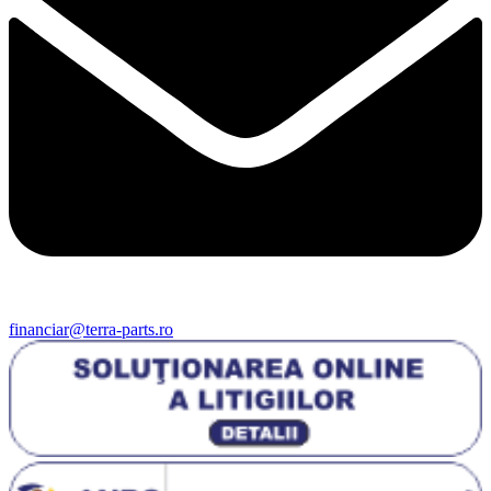
financiar@terra-parts.ro