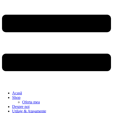
Acasă
Shop
Oferta mea
Despre noi
Utilaje & Atașamente