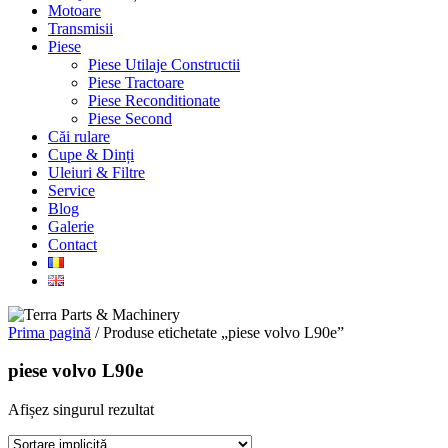
Motoare
Transmisii
Piese
Piese Utilaje Constructii
Piese Tractoare
Piese Reconditionate
Piese Second
Căi rulare
Cupe & Dinți
Uleiuri & Filtre
Service
Blog
Galerie
Contact
Prima pagină
/ Produse etichetate „piese volvo L90e”
piese volvo L90e
Afișez singurul rezultat