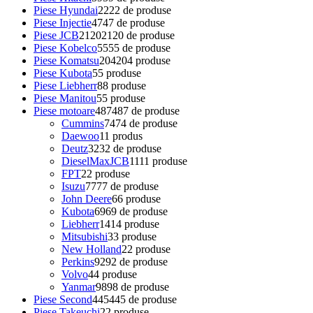
Piese Hyundai
22
22 de produse
Piese Injectie
47
47 de produse
Piese JCB
2120
2120 de produse
Piese Kobelco
55
55 de produse
Piese Komatsu
204
204 produse
Piese Kubota
5
5 produse
Piese Liebherr
8
8 produse
Piese Manitou
5
5 produse
Piese motoare
487
487 de produse
Cummins
74
74 de produse
Daewoo
1
1 produs
Deutz
32
32 de produse
DieselMaxJCB
11
11 produse
FPT
2
2 produse
Isuzu
77
77 de produse
John Deere
6
6 produse
Kubota
69
69 de produse
Liebherr
14
14 produse
Mitsubishi
3
3 produse
New Holland
2
2 produse
Perkins
92
92 de produse
Volvo
4
4 produse
Yanmar
98
98 de produse
Piese Second
445
445 de produse
Piese Takeuchi
2
2 produse