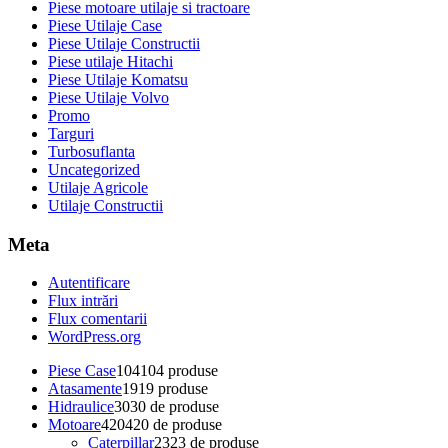
Piese motoare utilaje si tractoare
Piese Utilaje Case
Piese Utilaje Constructii
Piese utilaje Hitachi
Piese Utilaje Komatsu
Piese Utilaje Volvo
Promo
Targuri
Turbosuflanta
Uncategorized
Utilaje Agricole
Utilaje Constructii
Meta
Autentificare
Flux intrări
Flux comentarii
WordPress.org
Piese Case
104
104 produse
Atasamente
19
19 produse
Hidraulice
30
30 de produse
Motoare
420
420 de produse
Caterpillar
23
23 de produse