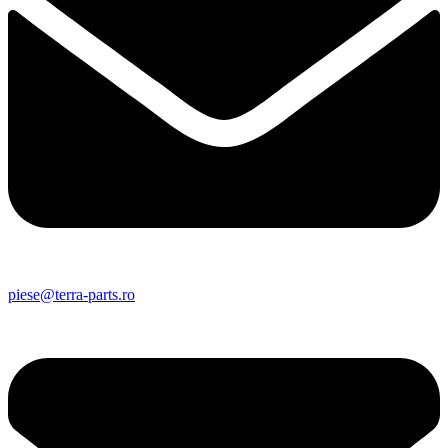
piese@terra-parts.ro