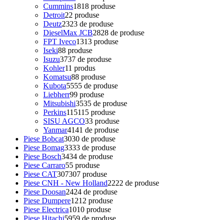
Cummins
18
18 produse
Detroit
2
2 produse
Deutz
23
23 de produse
DieselMax JCB
28
28 de produse
FPT Iveco
13
13 produse
Iseki
8
8 produse
Isuzu
37
37 de produse
Kohler
1
1 produs
Komatsu
8
8 produse
Kubota
55
55 de produse
Liebherr
9
9 produse
Mitsubishi
35
35 de produse
Perkins
115
115 produse
SISU AGCO
3
3 produse
Yanmar
41
41 de produse
Piese Bobcat
30
30 de produse
Piese Bomag
33
33 de produse
Piese Bosch
34
34 de produse
Piese Carraro
5
5 produse
Piese CAT
307
307 produse
Piese CNH - New Holland
22
22 de produse
Piese Doosan
24
24 de produse
Piese Dumpere
12
12 produse
Piese Electrica
10
10 produse
Piese Hitachi
59
59 de produse