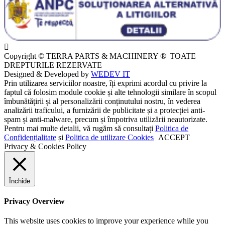
Copyright © TERRA PARTS & MACHINERY ®| TOATE
DREPTURILE REZERVATE
Designed & Developed by
WEDEV IT
Prin utilizarea serviciilor noastre, îți exprimi acordul cu privire la
faptul că folosim module cookie și alte tehnologii similare în scopul
îmbunătățirii și al personalizării conținutului nostru, în vederea
analizării traficului, a furnizării de publicitate și a protecției anti-
spam și anti-malware, precum și împotriva utilizării neautorizate.
Pentru mai multe detalii, vă rugăm să consultați
Politica de
Confidențialitate
și
Politica de utilizare Cookies
ACCEPT
Privacy & Cookies Policy
Închide
Privacy Overview
This website uses cookies to improve your experience while you