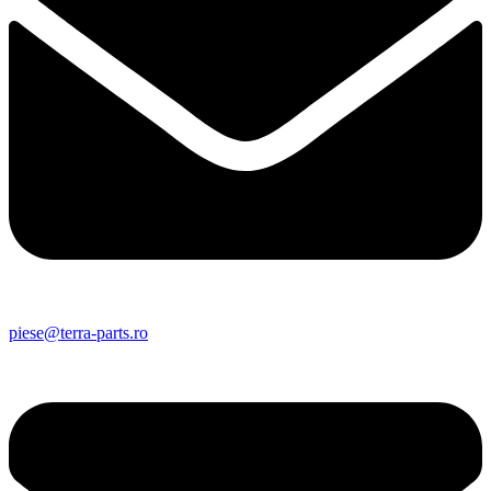
piese@terra-parts.ro