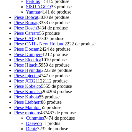
Perkins
115
115 produse
SISU AGCO
3
3 produse
Yanmar
41
41 de produse
Piese Bobcat
30
30 de produse
Piese Bomag
33
33 de produse
Piese Bosch
34
34 de produse
Piese Carraro
5
5 produse
Piese CAT
307
307 produse
Piese CNH - New Holland
22
22 de produse
Piese Doosan
24
24 de produse
Piese Dumpere
12
12 produse
Piese Electrica
10
10 produse
Piese Hitachi
59
59 de produse
Piese Hyundai
22
22 de produse
Piese Injectie
47
47 de produse
Piese JCB
2112
2112 produse
Piese Kobelco
55
55 de produse
Piese Komatsu
204
204 produse
Piese Kubota
5
5 produse
Piese Liebherr
8
8 produse
Piese Manitou
5
5 produse
Piese motoare
487
487 de produse
Cummins
74
74 de produse
Daewoo
1
1 produs
Deutz
32
32 de produse