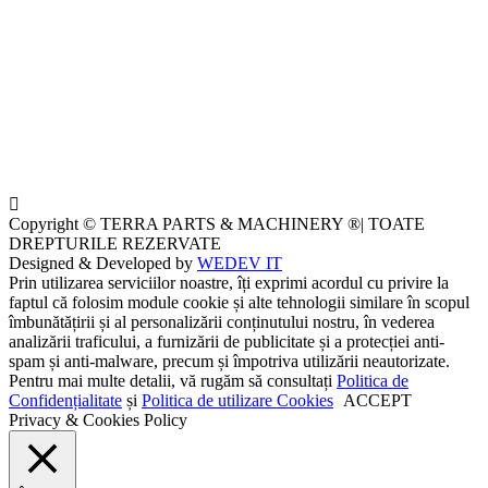
Copyright © TERRA PARTS & MACHINERY ®| TOATE
DREPTURILE REZERVATE
Designed & Developed by
WEDEV IT
Prin utilizarea serviciilor noastre, îți exprimi acordul cu privire la
faptul că folosim module cookie și alte tehnologii similare în scopul
îmbunătățirii și al personalizării conținutului nostru, în vederea
analizării traficului, a furnizării de publicitate și a protecției anti-
spam și anti-malware, precum și împotriva utilizării neautorizate.
Pentru mai multe detalii, vă rugăm să consultați
Politica de
Confidențialitate
și
Politica de utilizare Cookies
ACCEPT
Privacy & Cookies Policy