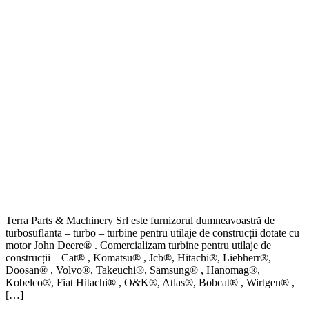
Terra Parts & Machinery Srl este furnizorul dumneavoastră de
turbosuflanta – turbo – turbine pentru utilaje de construcții dotate cu
motor John Deere® . Comercializam turbine pentru utilaje de
construcții – Cat® , Komatsu® , Jcb®, Hitachi®, Liebherr®,
Doosan® , Volvo®, Takeuchi®, Samsung® , Hanomag®,
Kobelco®, Fiat Hitachi® , O&K®, Atlas®, Bobcat® , Wirtgen® ,
[…]