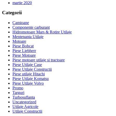
martie 2020
Categorii
Camioane
Componente carburant
Hidromotoare Mars & Rotire Utilaje
Mentenanta Utilaje
Motoare
Piese Bobcat
Piese Liebherr
Piese Motoare
Piese motoare utilaje si tractoare
Piese Utilaje Case
Piese Utilaje Constructii
Piese utilaje Hitachi
Piese Utilaje Komatsu
Piese Utilaje Volvo
Promo
Targuri
Turbosuflanta
Uncategorized
Utilaje Agricole
Utilaje Constructii