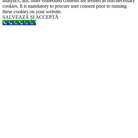
analytics, ads, other embedded contents are termed as non-necessary
cookies. It is mandatory to procure user consent prior to running
these cookies on your website.
SALVEAZĂ ȘI ACCEPTĂ
Call Now Button