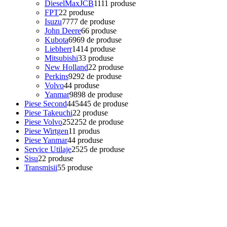
DieselMaxJCB
11
11 produse
FPT
2
2 produse
Isuzu
77
77 de produse
John Deere
6
6 produse
Kubota
69
69 de produse
Liebherr
14
14 produse
Mitsubishi
3
3 produse
New Holland
2
2 produse
Perkins
92
92 de produse
Volvo
4
4 produse
Yanmar
98
98 de produse
Piese Second
445
445 de produse
Piese Takeuchi
2
2 produse
Piese Volvo
252
252 de produse
Piese Wirtgen
1
1 produs
Piese Yanmar
4
4 produse
Service Utilaje
25
25 de produse
Sisu
2
2 produse
Transmisii
5
5 produse