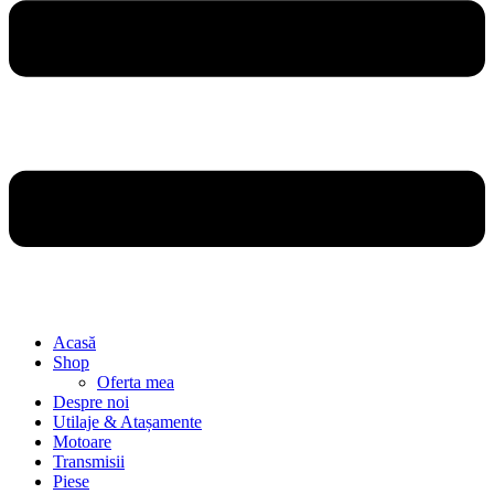
Acasă
Shop
Oferta mea
Despre noi
Utilaje & Atașamente
Motoare
Transmisii
Piese