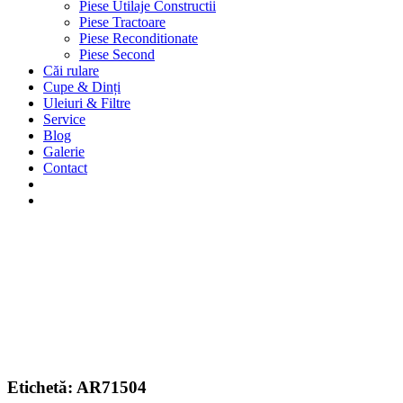
Piese Utilaje Constructii
Piese Tractoare
Piese Reconditionate
Piese Second
Căi rulare
Cupe & Dinți
Uleiuri & Filtre
Service
Blog
Galerie
Contact
Etichetă:
AR71504