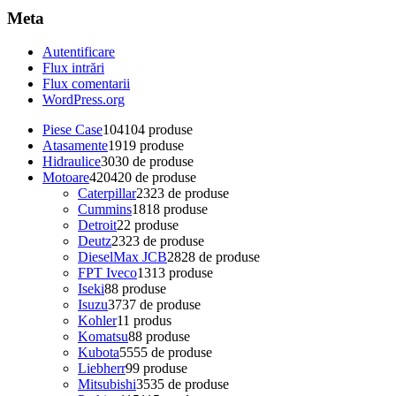
Meta
Autentificare
Flux intrări
Flux comentarii
WordPress.org
Piese Case
104
104 produse
Atasamente
19
19 produse
Hidraulice
30
30 de produse
Motoare
420
420 de produse
Caterpillar
23
23 de produse
Cummins
18
18 produse
Detroit
2
2 produse
Deutz
23
23 de produse
DieselMax JCB
28
28 de produse
FPT Iveco
13
13 produse
Iseki
8
8 produse
Isuzu
37
37 de produse
Kohler
1
1 produs
Komatsu
8
8 produse
Kubota
55
55 de produse
Liebherr
9
9 produse
Mitsubishi
35
35 de produse