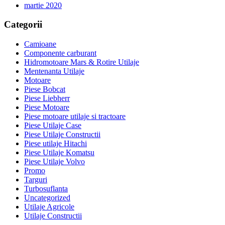
martie 2020
Categorii
Camioane
Componente carburant
Hidromotoare Mars & Rotire Utilaje
Mentenanta Utilaje
Motoare
Piese Bobcat
Piese Liebherr
Piese Motoare
Piese motoare utilaje si tractoare
Piese Utilaje Case
Piese Utilaje Constructii
Piese utilaje Hitachi
Piese Utilaje Komatsu
Piese Utilaje Volvo
Promo
Targuri
Turbosuflanta
Uncategorized
Utilaje Agricole
Utilaje Constructii