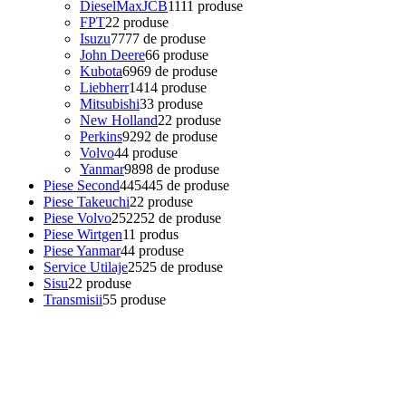
DieselMaxJCB
11
11 produse
FPT
2
2 produse
Isuzu
77
77 de produse
John Deere
6
6 produse
Kubota
69
69 de produse
Liebherr
14
14 produse
Mitsubishi
3
3 produse
New Holland
2
2 produse
Perkins
92
92 de produse
Volvo
4
4 produse
Yanmar
98
98 de produse
Piese Second
445
445 de produse
Piese Takeuchi
2
2 produse
Piese Volvo
252
252 de produse
Piese Wirtgen
1
1 produs
Piese Yanmar
4
4 produse
Service Utilaje
25
25 de produse
Sisu
2
2 produse
Transmisii
5
5 produse