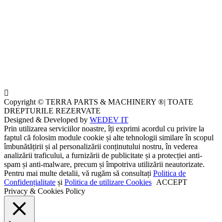
Copyright © TERRA PARTS & MACHINERY ®| TOATE
DREPTURILE REZERVATE
Designed & Developed by
WEDEV IT
Prin utilizarea serviciilor noastre, îți exprimi acordul cu privire la
faptul că folosim module cookie și alte tehnologii similare în scopul
îmbunătățirii și al personalizării conținutului nostru, în vederea
analizării traficului, a furnizării de publicitate și a protecției anti-
spam și anti-malware, precum și împotriva utilizării neautorizate.
Pentru mai multe detalii, vă rugăm să consultați
Politica de
Confidențialitate
și
Politica de utilizare Cookies
ACCEPT
Privacy & Cookies Policy