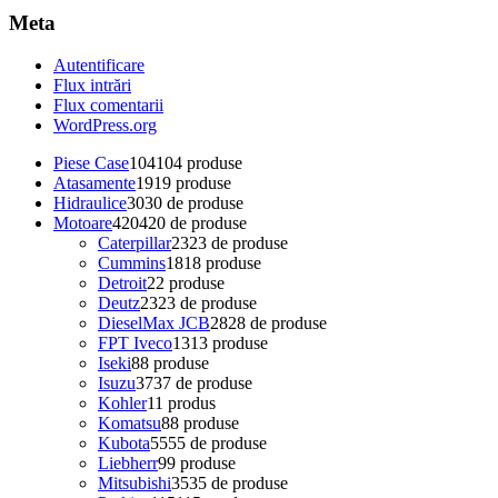
Meta
Autentificare
Flux intrări
Flux comentarii
WordPress.org
Piese Case
104
104 produse
Atasamente
19
19 produse
Hidraulice
30
30 de produse
Motoare
420
420 de produse
Caterpillar
23
23 de produse
Cummins
18
18 produse
Detroit
2
2 produse
Deutz
23
23 de produse
DieselMax JCB
28
28 de produse
FPT Iveco
13
13 produse
Iseki
8
8 produse
Isuzu
37
37 de produse
Kohler
1
1 produs
Komatsu
8
8 produse
Kubota
55
55 de produse
Liebherr
9
9 produse
Mitsubishi
35
35 de produse