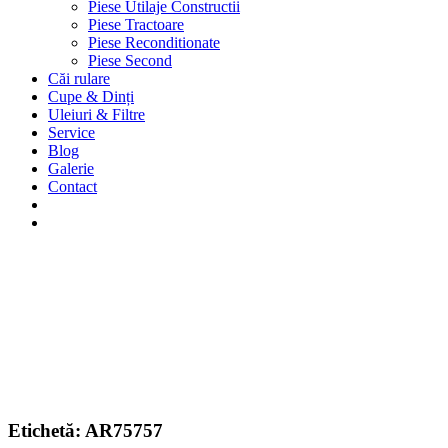
Piese Utilaje Constructii
Piese Tractoare
Piese Reconditionate
Piese Second
Căi rulare
Cupe & Dinți
Uleiuri & Filtre
Service
Blog
Galerie
Contact
Etichetă:
AR75757