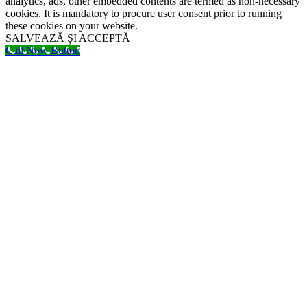
analytics, ads, other embedded contents are termed as non-necessary
cookies. It is mandatory to procure user consent prior to running
these cookies on your website.
SALVEAZĂ ȘI ACCEPTĂ
Call Now Button