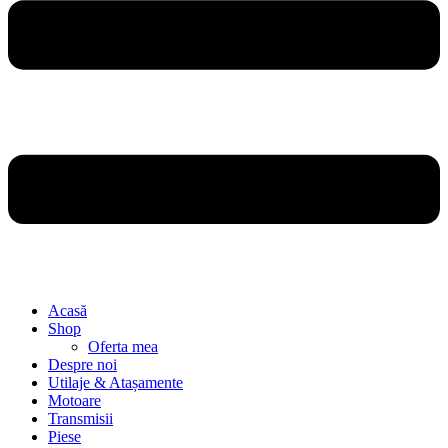
Acasă
Shop
Oferta mea
Despre noi
Utilaje & Atașamente
Motoare
Transmisii
Piese