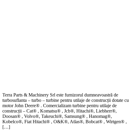
Terra Parts & Machinery Srl este furnizorul dumneavoastră de
turbosuflanta – turbo – turbine pentru utilaje de construcții dotate cu
motor John Deere® . Comercializam turbine pentru utilaje de
construcții – Cat® , Komatsu® , Jcb®, Hitachi®, Liebherr®,
Doosan® , Volvo®, Takeuchi®, Samsung® , Hanomag®,
Kobelco®, Fiat Hitachi® , O&K®, Atlas®, Bobcat® , Wirtgen® ,
[…]