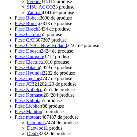
Perkins
115
115 produse
SISU AGCO
3
3 produse
Yanmar
41
41 de produse
Piese Bobcat
30
30 de produse
Piese Bomag
33
33 de produse
Piese Bosch
34
34 de produse
Piese Carraro
5
5 produse
Piese CAT
307
307 produse
Piese CNH - New Holland
22
22 de produse
Piese Doosan
24
24 de produse
Piese Dumpere
12
12 produse
Piese Electrica
10
10 produse
Piese Hitachi
59
59 de produse
Piese Hyundai
22
22 de produse
Piese Injectie
47
47 de produse
Piese JCB
2120
2120 de produse
Piese Kobelco
55
55 de produse
Piese Komatsu
204
204 produse
Piese Kubota
5
5 produse
Piese Liebherr
8
8 produse
Piese Manitou
5
5 produse
Piese motoare
487
487 de produse
Cummins
74
74 de produse
Daewoo
1
1 produs
Deutz
32
32 de produse