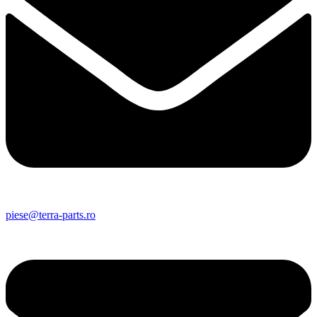
piese@terra-parts.ro