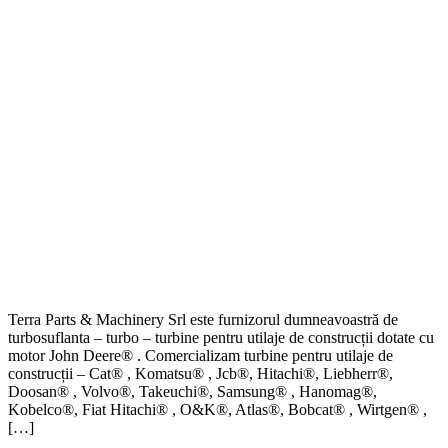
Terra Parts & Machinery Srl este furnizorul dumneavoastră de
turbosuflanta – turbo – turbine pentru utilaje de construcții dotate cu
motor John Deere® . Comercializam turbine pentru utilaje de
construcții – Cat® , Komatsu® , Jcb®, Hitachi®, Liebherr®,
Doosan® , Volvo®, Takeuchi®, Samsung® , Hanomag®,
Kobelco®, Fiat Hitachi® , O&K®, Atlas®, Bobcat® , Wirtgen® ,
[…]