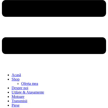
Acasă
Shop
Oferta mea
Despre noi
Utilaje & Atașamente
Motoare
Transmisii
Piese