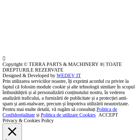
Copyright © TERRA PARTS & MACHINERY ®| TOATE
DREPTURILE REZERVATE
Designed & Developed by
WEDEV IT
Prin utilizarea serviciilor noastre, îți exprimi acordul cu privire la
faptul că folosim module cookie și alte tehnologii similare în scopul
îmbunătățirii și al personalizării conținutului nostru, în vederea
analizării traficului, a furnizării de publicitate și a protecției anti-
spam și anti-malware, precum și împotriva utilizării neautorizate.
Pentru mai multe detalii, vă rugăm să consultați
Politica de
Confidențialitate
și
Politica de utilizare Cookies
ACCEPT
Privacy & Cookies Policy