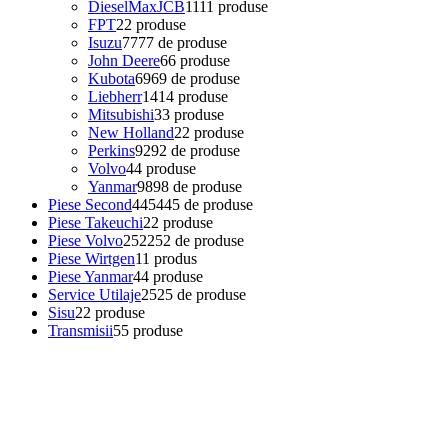
DieselMaxJCB
11
11 produse
FPT
2
2 produse
Isuzu
77
77 de produse
John Deere
6
6 produse
Kubota
69
69 de produse
Liebherr
14
14 produse
Mitsubishi
3
3 produse
New Holland
2
2 produse
Perkins
92
92 de produse
Volvo
4
4 produse
Yanmar
98
98 de produse
Piese Second
445
445 de produse
Piese Takeuchi
2
2 produse
Piese Volvo
252
252 de produse
Piese Wirtgen
1
1 produs
Piese Yanmar
4
4 produse
Service Utilaje
25
25 de produse
Sisu
2
2 produse
Transmisii
5
5 produse