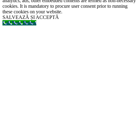
analytics, ads, other embedded contents are termed as non-necessary
cookies. It is mandatory to procure user consent prior to running
these cookies on your website.
SALVEAZĂ ȘI ACCEPTĂ
Call Now Button