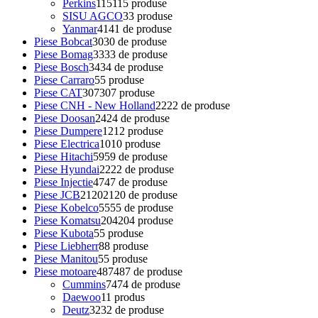
Perkins
115
115 produse
SISU AGCO
3
3 produse
Yanmar
41
41 de produse
Piese Bobcat
30
30 de produse
Piese Bomag
33
33 de produse
Piese Bosch
34
34 de produse
Piese Carraro
5
5 produse
Piese CAT
307
307 produse
Piese CNH - New Holland
22
22 de produse
Piese Doosan
24
24 de produse
Piese Dumpere
12
12 produse
Piese Electrica
10
10 produse
Piese Hitachi
59
59 de produse
Piese Hyundai
22
22 de produse
Piese Injectie
47
47 de produse
Piese JCB
2120
2120 de produse
Piese Kobelco
55
55 de produse
Piese Komatsu
204
204 produse
Piese Kubota
5
5 produse
Piese Liebherr
8
8 produse
Piese Manitou
5
5 produse
Piese motoare
487
487 de produse
Cummins
74
74 de produse
Daewoo
1
1 produs
Deutz
32
32 de produse