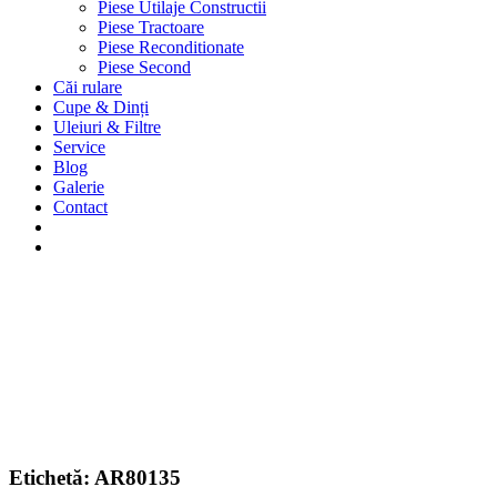
Piese Utilaje Constructii
Piese Tractoare
Piese Reconditionate
Piese Second
Căi rulare
Cupe & Dinți
Uleiuri & Filtre
Service
Blog
Galerie
Contact
Etichetă:
AR80135