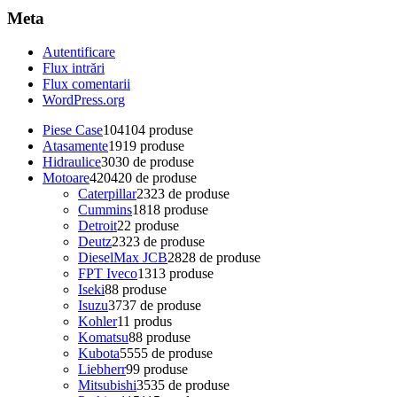
Meta
Autentificare
Flux intrări
Flux comentarii
WordPress.org
Piese Case
104
104 produse
Atasamente
19
19 produse
Hidraulice
30
30 de produse
Motoare
420
420 de produse
Caterpillar
23
23 de produse
Cummins
18
18 produse
Detroit
2
2 produse
Deutz
23
23 de produse
DieselMax JCB
28
28 de produse
FPT Iveco
13
13 produse
Iseki
8
8 produse
Isuzu
37
37 de produse
Kohler
1
1 produs
Komatsu
8
8 produse
Kubota
55
55 de produse
Liebherr
9
9 produse
Mitsubishi
35
35 de produse