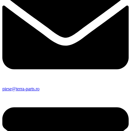
piese@terra-parts.ro