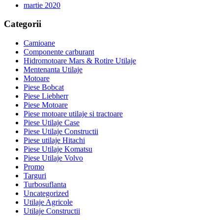
martie 2020
Categorii
Camioane
Componente carburant
Hidromotoare Mars & Rotire Utilaje
Mentenanta Utilaje
Motoare
Piese Bobcat
Piese Liebherr
Piese Motoare
Piese motoare utilaje si tractoare
Piese Utilaje Case
Piese Utilaje Constructii
Piese utilaje Hitachi
Piese Utilaje Komatsu
Piese Utilaje Volvo
Promo
Targuri
Turbosuflanta
Uncategorized
Utilaje Agricole
Utilaje Constructii