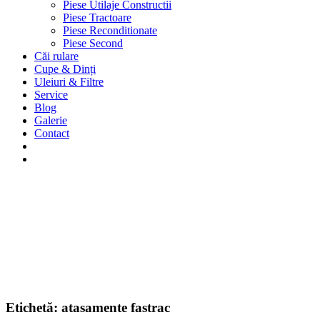
Piese Utilaje Constructii
Piese Tractoare
Piese Reconditionate
Piese Second
Căi rulare
Cupe & Dinți
Uleiuri & Filtre
Service
Blog
Galerie
Contact
Etichetă:
atasamente fastrac