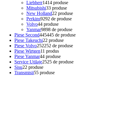
Liebherr
14
14 produse
Mitsubishi
3
3 produse
New Holland
2
2 produse
Perkins
92
92 de produse
Volvo
4
4 produse
Yanmar
98
98 de produse
Piese Second
445
445 de produse
Piese Takeuchi
2
2 produse
Piese Volvo
252
252 de produse
Piese Wirtgen
1
1 produs
Piese Yanmar
4
4 produse
Service Utilaje
25
25 de produse
Sisu
2
2 produse
Transmisii
5
5 produse