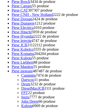
Piese Bosch
34
34 de produse
Piese Carraro
5
5 produse
Piese CAT
307
307 produse
Piese CNH - New Holland
22
22 de produse
Piese Doosan
24
24 de produse
Piese Dumpere
12
12 produse
Piese Electrica
10
10 produse
Piese Hitachi
59
59 de produse
Piese Hyundai
22
22 de produse
Piese Injectie
47
47 de produse
Piese JCB
2112
2112 produse
Piese Kobelco
55
55 de produse
Piese Komatsu
204
204 produse
Piese Kubota
5
5 produse
Piese Liebherr
8
8 produse
Piese Manitou
5
5 produse
Piese motoare
487
487 de produse
Cummins
74
74 de produse
Daewoo
1
1 produs
Deutz
32
32 de produse
DieselMaxJCB
11
11 produse
FPT
2
2 produse
Isuzu
77
77 de produse
John Deere
6
6 produse
Kubota
69
69 de produse