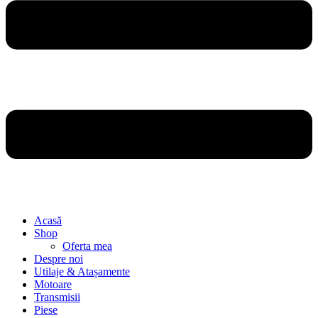
Acasă
Shop
Oferta mea
Despre noi
Utilaje & Atașamente
Motoare
Transmisii
Piese