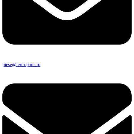
piese@terra-parts.ro