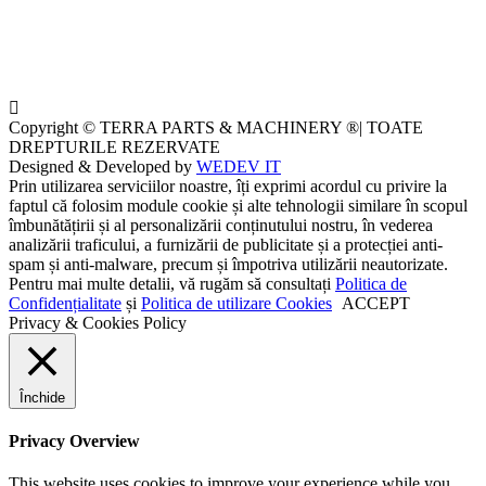
Copyright © TERRA PARTS & MACHINERY ®| TOATE
DREPTURILE REZERVATE
Designed & Developed by
WEDEV IT
Prin utilizarea serviciilor noastre, îți exprimi acordul cu privire la
faptul că folosim module cookie și alte tehnologii similare în scopul
îmbunătățirii și al personalizării conținutului nostru, în vederea
analizării traficului, a furnizării de publicitate și a protecției anti-
spam și anti-malware, precum și împotriva utilizării neautorizate.
Pentru mai multe detalii, vă rugăm să consultați
Politica de
Confidențialitate
și
Politica de utilizare Cookies
ACCEPT
Privacy & Cookies Policy
Închide
Privacy Overview
This website uses cookies to improve your experience while you