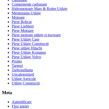
Componente carburant
Hidromotoare Mars & Rotire Utilaje
Mentenanta Utilaje
Motoare
Piese Bobcat
Piese Liebherr
Piese Motoare
Piese motoare utilaje si tractoare
Piese Utilaje Case
Piese Utilaje Constructii
Piese utilaje Hitachi
Piese Utilaje Komatsu
Piese Utilaje Volvo
Promo
Targuri
Turbosuflanta
Uncategorized
Utilaje Agricole
Utilaje Constructii
Meta
Autentificare
Flux intrări