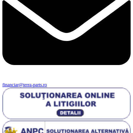
financiar@terra-parts.ro