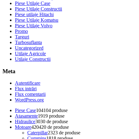
Piese Utilaje Case
Piese Utilaje Constructii
Piese utilaje Hitachi
Piese Utilaje Komatsu
Piese Utilaje Volvo
Promo
Targuri
Turbosuflanta
Uncategorized
Utilaje Agricole
Utilaje Constructii
Meta
Autentificare
Flux intrări
Flux comentarii
WordPress.org
Piese Case
104
104 produse
Atasamente
19
19 produse
Hidraulice
30
30 de produse
Motoare
420
420 de produse
Caterpillar
23
23 de produse
Cummins
18
18 produse