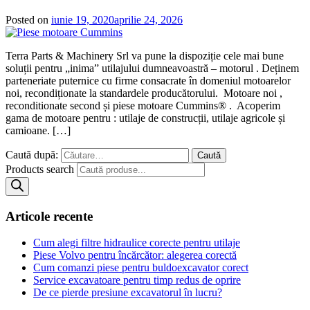
Posted on
iunie 19, 2020
aprilie 24, 2026
Terra Parts & Machinery Srl va pune la dispoziție cele mai bune
soluții pentru „inima” utilajului dumneavoastră – motorul . Deținem
parteneriate puternice cu firme consacrate în domeniul motoarelor
noi, recondiționate la standardele producătorului. Motoare noi ,
reconditionate second și piese motoare Cummins® . Acoperim
gama de motoare pentru : utilaje de construcții, utilaje agricole și
camioane. […]
Caută după:
Products search
Articole recente
Cum alegi filtre hidraulice corecte pentru utilaje
Piese Volvo pentru încărcător: alegerea corectă
Cum comanzi piese pentru buldoexcavator corect
Service excavatoare pentru timp redus de oprire
De ce pierde presiune excavatorul în lucru?