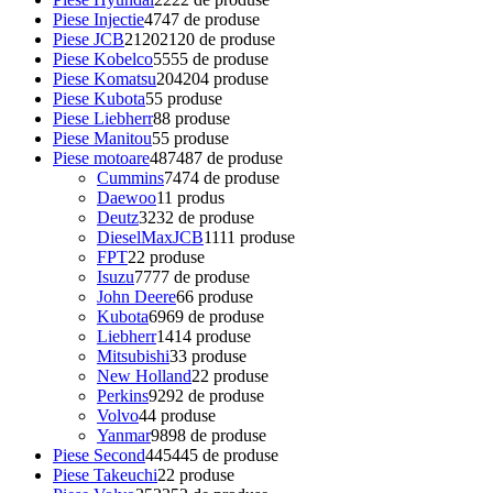
Piese Injectie
47
47 de produse
Piese JCB
2120
2120 de produse
Piese Kobelco
55
55 de produse
Piese Komatsu
204
204 produse
Piese Kubota
5
5 produse
Piese Liebherr
8
8 produse
Piese Manitou
5
5 produse
Piese motoare
487
487 de produse
Cummins
74
74 de produse
Daewoo
1
1 produs
Deutz
32
32 de produse
DieselMaxJCB
11
11 produse
FPT
2
2 produse
Isuzu
77
77 de produse
John Deere
6
6 produse
Kubota
69
69 de produse
Liebherr
14
14 produse
Mitsubishi
3
3 produse
New Holland
2
2 produse
Perkins
92
92 de produse
Volvo
4
4 produse
Yanmar
98
98 de produse
Piese Second
445
445 de produse
Piese Takeuchi
2
2 produse