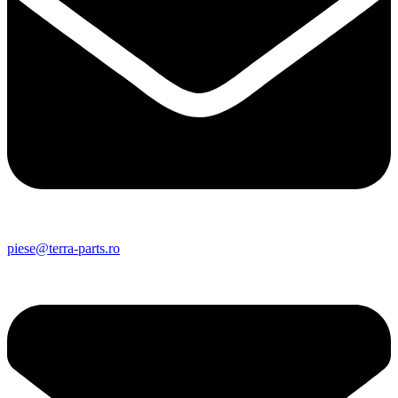
piese@terra-parts.ro