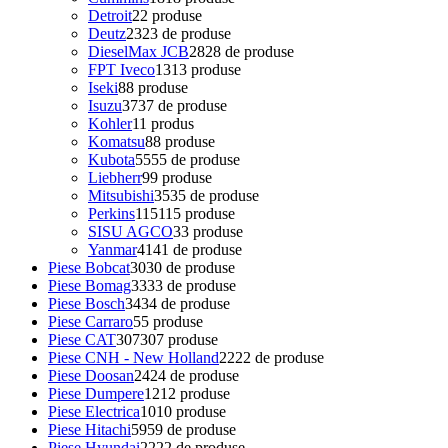
Detroit
2
2 produse
Deutz
23
23 de produse
DieselMax JCB
28
28 de produse
FPT Iveco
13
13 produse
Iseki
8
8 produse
Isuzu
37
37 de produse
Kohler
1
1 produs
Komatsu
8
8 produse
Kubota
55
55 de produse
Liebherr
9
9 produse
Mitsubishi
35
35 de produse
Perkins
115
115 produse
SISU AGCO
3
3 produse
Yanmar
41
41 de produse
Piese Bobcat
30
30 de produse
Piese Bomag
33
33 de produse
Piese Bosch
34
34 de produse
Piese Carraro
5
5 produse
Piese CAT
307
307 produse
Piese CNH - New Holland
22
22 de produse
Piese Doosan
24
24 de produse
Piese Dumpere
12
12 produse
Piese Electrica
10
10 produse
Piese Hitachi
59
59 de produse
Piese Hyundai
22
22 de produse