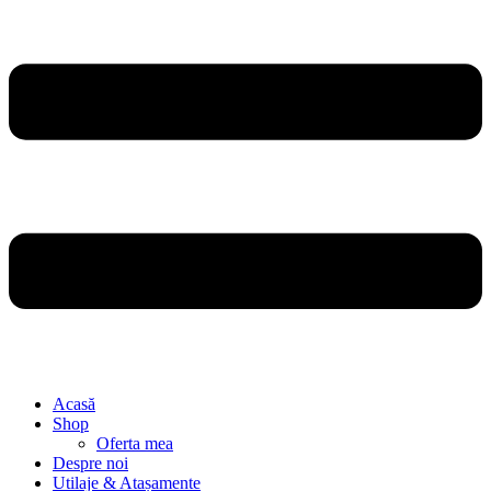
Acasă
Shop
Oferta mea
Despre noi
Utilaje & Atașamente