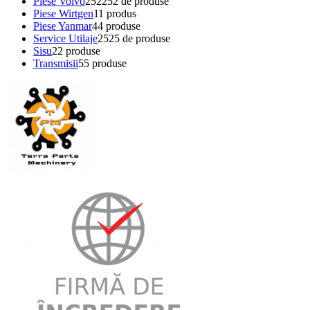
Piese Volvo
252
252 de produse
Piese Wirtgen
1
1 produs
Piese Yanmar
4
4 produse
Service Utilaje
25
25 de produse
Sisu
2
2 produse
Transmisii
5
5 produse