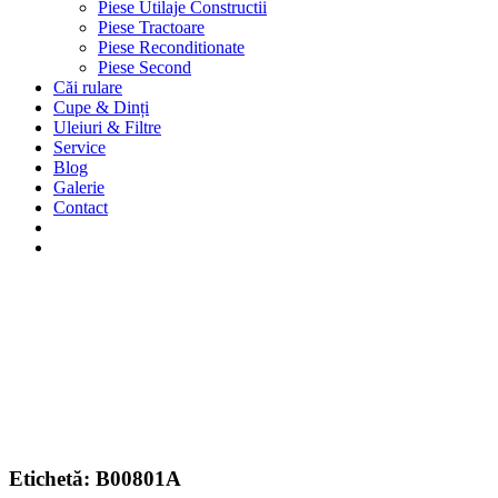
Piese Utilaje Constructii
Piese Tractoare
Piese Reconditionate
Piese Second
Căi rulare
Cupe & Dinți
Uleiuri & Filtre
Service
Blog
Galerie
Contact
Etichetă:
B00801A