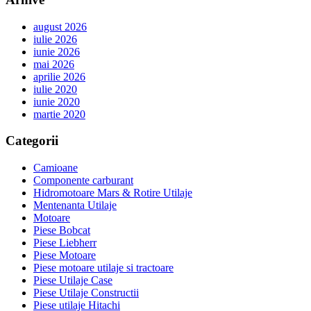
august 2026
iulie 2026
iunie 2026
mai 2026
aprilie 2026
iulie 2020
iunie 2020
martie 2020
Categorii
Camioane
Componente carburant
Hidromotoare Mars & Rotire Utilaje
Mentenanta Utilaje
Motoare
Piese Bobcat
Piese Liebherr
Piese Motoare
Piese motoare utilaje si tractoare
Piese Utilaje Case
Piese Utilaje Constructii
Piese utilaje Hitachi