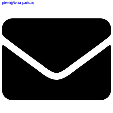
piese@terra-parts.ro