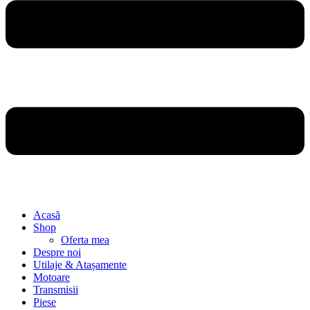
Acasă
Shop
Oferta mea
Despre noi
Utilaje & Atașamente
Motoare
Transmisii
Piese