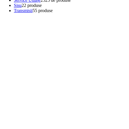
Service Utilaje
25
25 de produse
Sisu
2
2 produse
Transmisii
5
5 produse