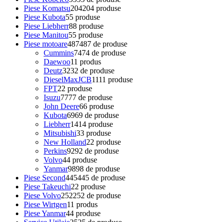
Piese Komatsu
204
204 produse
Piese Kubota
5
5 produse
Piese Liebherr
8
8 produse
Piese Manitou
5
5 produse
Piese motoare
487
487 de produse
Cummins
74
74 de produse
Daewoo
1
1 produs
Deutz
32
32 de produse
DieselMaxJCB
11
11 produse
FPT
2
2 produse
Isuzu
77
77 de produse
John Deere
6
6 produse
Kubota
69
69 de produse
Liebherr
14
14 produse
Mitsubishi
3
3 produse
New Holland
2
2 produse
Perkins
92
92 de produse
Volvo
4
4 produse
Yanmar
98
98 de produse
Piese Second
445
445 de produse
Piese Takeuchi
2
2 produse
Piese Volvo
252
252 de produse
Piese Wirtgen
1
1 produs
Piese Yanmar
4
4 produse