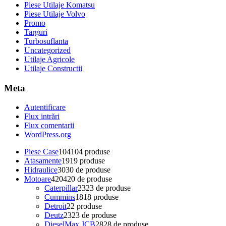
Piese Utilaje Komatsu
Piese Utilaje Volvo
Promo
Targuri
Turbosuflanta
Uncategorized
Utilaje Agricole
Utilaje Constructii
Meta
Autentificare
Flux intrări
Flux comentarii
WordPress.org
Piese Case
104
104 produse
Atasamente
19
19 produse
Hidraulice
30
30 de produse
Motoare
420
420 de produse
Caterpillar
23
23 de produse
Cummins
18
18 produse
Detroit
2
2 produse
Deutz
23
23 de produse
DieselMax JCB
28
28 de produse