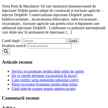
Terra Parts & Machinery Srl este furnizorul dumneavoastră de
injectoare Delphi pentru utilaje de construcții și tractoare agricole –
injector Delphi®. Comercializam injectoare Delphi® pentru
buldoexcavatoare , incarcatoarea telescopice, mini excavatoare ,
excavatoare, tractoare agricole sau pentru orice echipament care
utilizează injectoare Delphi® . Colaboram cu parteneri internaționali
care dețin stoc în permanent de injectoare […]
Caută după:
Products search
Articole recente
Service excavatoare pentru timp redus de oprire
De ce pierde presiune excavatorul în lucru?
Cum verifici seria motorului utilajului corect
Piese excavator Komatsu pentru timp redus
Ghid selecție pompe pentru miniexcavator
Comentarii recente
Arhive