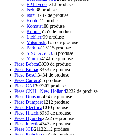
FPT Iveco
13
13 produse
Iseki
8
8 produse
Isuzu
37
37 de produse
Kohler
1
1 produs
Komatsu
8
8 produse
Kubota
55
55 de produse
Liebherr
9
9 produse
Mitsubishi
35
35 de produse
Perkins
115
115 produse
SISU AGCO
3
3 produse
Yanmar
41
41 de produse
Piese Bobcat
30
30 de produse
Piese Bomag
33
33 de produse
Piese Bosch
34
34 de produse
Piese Carraro
5
5 produse
Piese CAT
307
307 produse
Piese CNH - New Holland
22
22 de produse
Piese Doosan
24
24 de produse
Piese Dumpere
12
12 produse
Piese Electrica
10
10 produse
Piese Hitachi
59
59 de produse
Piese Hyundai
22
22 de produse
Piese Injectie
47
47 de produse
Piese JCB
2112
2112 produse
Piese Kobelco
55
55 de produse