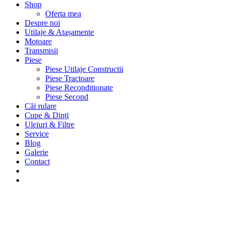
Shop
Oferta mea
Despre noi
Utilaje & Atașamente
Motoare
Transmisii
Piese
Piese Utilaje Constructii
Piese Tractoare
Piese Reconditionate
Piese Second
Căi rulare
Cupe & Dinți
Uleiuri & Filtre
Service
Blog
Galerie
Contact