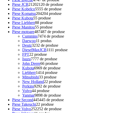
Piese JCB
2120
2120 de produse
Piese Kobelco
55
55 de produse
Piese Komatsu
204
204 produse
Piese Kubota
5
5 produse
Piese Liebherr
8
8 produse
Piese Manitou
5
5 produse
Piese motoare
487
487 de produse
Cummins
74
74 de produse
Daewoo
1
1 produs
Deutz
32
32 de produse
DieselMaxJCB
11
11 produse
FPT
2
2 produse
Isuzu
77
77 de produse
John Deere
6
6 produse
Kubota
69
69 de produse
Liebherr
14
14 produse
Mitsubishi
3
3 produse
New Holland
2
2 produse
Perkins
92
92 de produse
Volvo
4
4 produse
Yanmar
98
98 de produse
Piese Second
445
445 de produse
Piese Takeuchi
2
2 produse
Piese Volvo
252
252 de produse