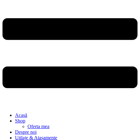
Acasă
Shop
Oferta mea
Despre noi
Utilaje & Atașamente