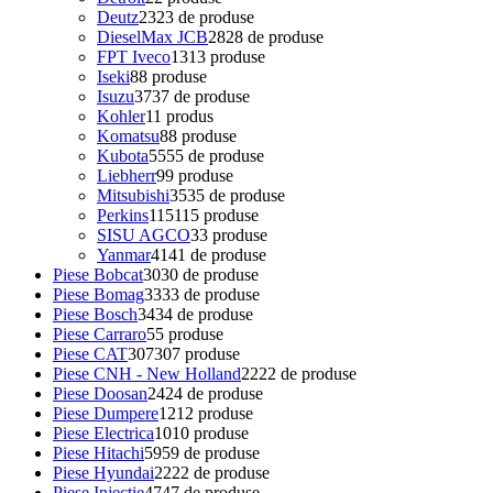
Deutz
23
23 de produse
DieselMax JCB
28
28 de produse
FPT Iveco
13
13 produse
Iseki
8
8 produse
Isuzu
37
37 de produse
Kohler
1
1 produs
Komatsu
8
8 produse
Kubota
55
55 de produse
Liebherr
9
9 produse
Mitsubishi
35
35 de produse
Perkins
115
115 produse
SISU AGCO
3
3 produse
Yanmar
41
41 de produse
Piese Bobcat
30
30 de produse
Piese Bomag
33
33 de produse
Piese Bosch
34
34 de produse
Piese Carraro
5
5 produse
Piese CAT
307
307 produse
Piese CNH - New Holland
22
22 de produse
Piese Doosan
24
24 de produse
Piese Dumpere
12
12 produse
Piese Electrica
10
10 produse
Piese Hitachi
59
59 de produse
Piese Hyundai
22
22 de produse
Piese Injectie
47
47 de produse