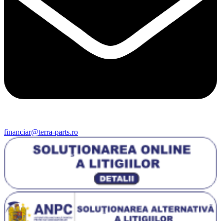
financiar@terra-parts.ro