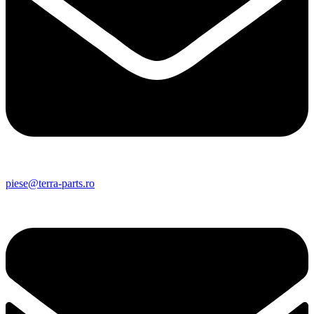
piese@terra-parts.ro