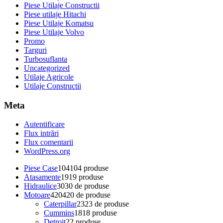
Piese Utilaje Constructii
Piese utilaje Hitachi
Piese Utilaje Komatsu
Piese Utilaje Volvo
Promo
Targuri
Turbosuflanta
Uncategorized
Utilaje Agricole
Utilaje Constructii
Meta
Autentificare
Flux intrări
Flux comentarii
WordPress.org
Piese Case
104
104 produse
Atasamente
19
19 produse
Hidraulice
30
30 de produse
Motoare
420
420 de produse
Caterpillar
23
23 de produse
Cummins
18
18 produse
Detroit
2
2 produse