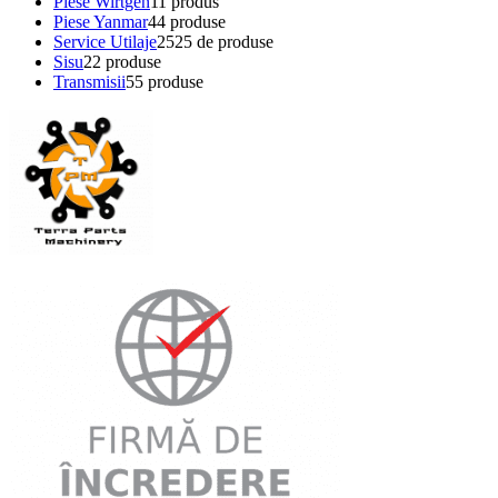
Piese Wirtgen
1
1 produs
Piese Yanmar
4
4 produse
Service Utilaje
25
25 de produse
Sisu
2
2 produse
Transmisii
5
5 produse