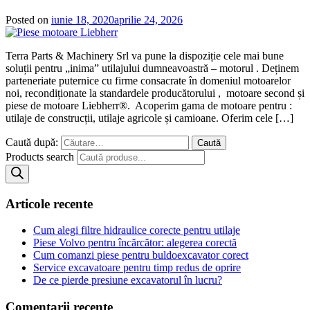
Posted on
iunie 18, 2020
aprilie 24, 2026
Terra Parts & Machinery Srl va pune la dispoziție cele mai bune
soluții pentru „inima” utilajului dumneavoastră – motorul . Deținem
parteneriate puternice cu firme consacrate în domeniul motoarelor
noi, recondiționate la standardele producătorului , motoare second și
piese de motoare Liebherr®. Acoperim gama de motoare pentru :
utilaje de construcții, utilaje agricole și camioane. Oferim cele […]
Caută după:
Products search
Articole recente
Cum alegi filtre hidraulice corecte pentru utilaje
Piese Volvo pentru încărcător: alegerea corectă
Cum comanzi piese pentru buldoexcavator corect
Service excavatoare pentru timp redus de oprire
De ce pierde presiune excavatorul în lucru?
Comentarii recente