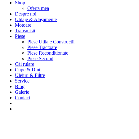
Shop
Oferta mea
Despre noi
Utilaje & Atașamente
Motoare
Transmisii
Piese
Piese Utilaje Constructii
Piese Tractoare
Piese Reconditionate
Piese Second
Căi rulare
Cupe & Dinți
Uleiuri & Filtre
Service
Blog
Galerie
Contact