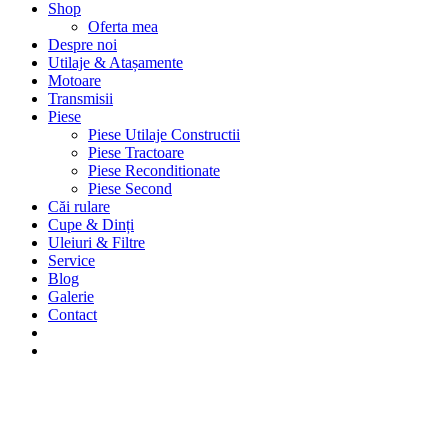
Shop
Oferta mea
Despre noi
Utilaje & Atașamente
Motoare
Transmisii
Piese
Piese Utilaje Constructii
Piese Tractoare
Piese Reconditionate
Piese Second
Căi rulare
Cupe & Dinți
Uleiuri & Filtre
Service
Blog
Galerie
Contact