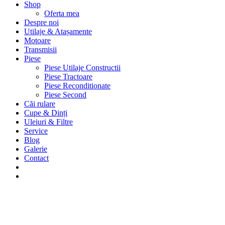
Shop
Oferta mea
Despre noi
Utilaje & Atașamente
Motoare
Transmisii
Piese
Piese Utilaje Constructii
Piese Tractoare
Piese Reconditionate
Piese Second
Căi rulare
Cupe & Dinți
Uleiuri & Filtre
Service
Blog
Galerie
Contact