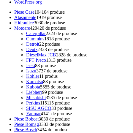
WordPress.org
Piese Case
104
104 produse
Atasamente
19
19 produse
Hidraulice
30
30 de produse
Motoare
420
420 de produse
Caterpillar
23
23 de produse
Cummins
18
18 produse
Detroit
2
2 produse
Deutz
23
23 de produse
DieselMax JCB
28
28 de produse
FPT Iveco
13
13 produse
Iseki
8
8 produse
Isuzu
37
37 de produse
Kohler
1
1 produs
Komatsu
8
8 produse
Kubota
55
55 de produse
Liebherr
9
9 produse
Mitsubishi
35
35 de produse
Perkins
115
115 produse
SISU AGCO
3
3 produse
Yanmar
41
41 de produse
Piese Bobcat
30
30 de produse
Piese Bomag
33
33 de produse
Piese Bosch
34
34 de produse