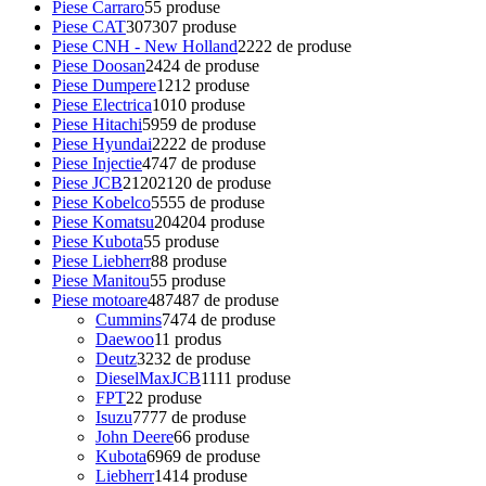
Piese Carraro
5
5 produse
Piese CAT
307
307 produse
Piese CNH - New Holland
22
22 de produse
Piese Doosan
24
24 de produse
Piese Dumpere
12
12 produse
Piese Electrica
10
10 produse
Piese Hitachi
59
59 de produse
Piese Hyundai
22
22 de produse
Piese Injectie
47
47 de produse
Piese JCB
2120
2120 de produse
Piese Kobelco
55
55 de produse
Piese Komatsu
204
204 produse
Piese Kubota
5
5 produse
Piese Liebherr
8
8 produse
Piese Manitou
5
5 produse
Piese motoare
487
487 de produse
Cummins
74
74 de produse
Daewoo
1
1 produs
Deutz
32
32 de produse
DieselMaxJCB
11
11 produse
FPT
2
2 produse
Isuzu
77
77 de produse
John Deere
6
6 produse
Kubota
69
69 de produse
Liebherr
14
14 produse