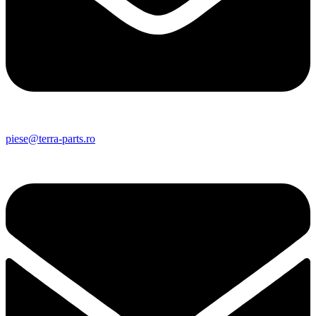
piese@terra-parts.ro