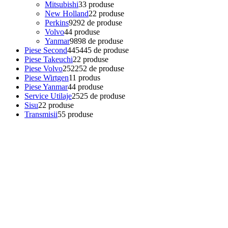
Mitsubishi
3
3 produse
New Holland
2
2 produse
Perkins
92
92 de produse
Volvo
4
4 produse
Yanmar
98
98 de produse
Piese Second
445
445 de produse
Piese Takeuchi
2
2 produse
Piese Volvo
252
252 de produse
Piese Wirtgen
1
1 produs
Piese Yanmar
4
4 produse
Service Utilaje
25
25 de produse
Sisu
2
2 produse
Transmisii
5
5 produse