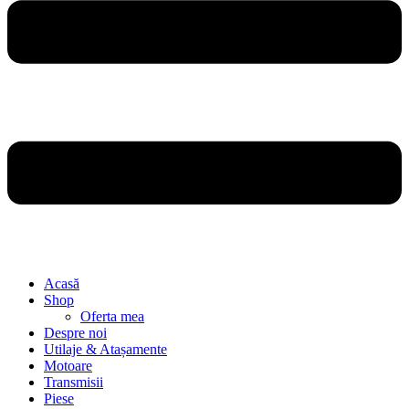
Acasă
Shop
Oferta mea
Despre noi
Utilaje & Atașamente
Motoare
Transmisii
Piese