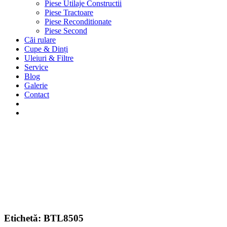
Piese Utilaje Constructii
Piese Tractoare
Piese Reconditionate
Piese Second
Căi rulare
Cupe & Dinți
Uleiuri & Filtre
Service
Blog
Galerie
Contact
Etichetă:
BTL8505