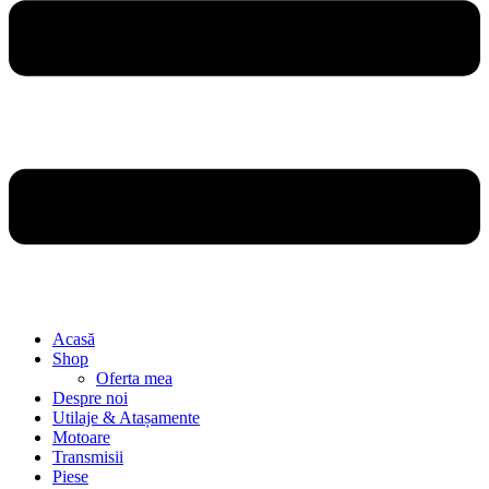
Acasă
Shop
Oferta mea
Despre noi
Utilaje & Atașamente
Motoare
Transmisii
Piese