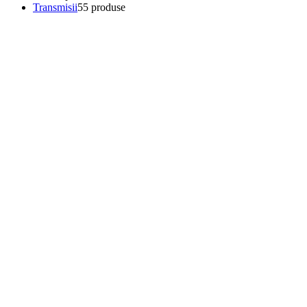
Transmisii
5
5 produse