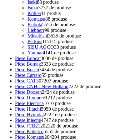
Iseki
8
8 produse
Isuzu
37
37 de produse
Kohler
1
1 produs
Komatsu
8
8 produse
Kubota
55
55 de produse
Liebherr
9
9 produse
Mitsubishi
35
35 de produse
Perkins
115
115 produse
SISU AGCO
3
3 produse
Yanmar
41
41 de produse
Piese Bobcat
30
30 de produse
Piese Bomag
33
33 de produse
Piese Bosch
34
34 de produse
Piese Carraro
5
5 produse
Piese CAT
307
307 produse
Piese CNH - New Holland
22
22 de produse
Piese Doosan
24
24 de produse
Piese Dumpere
12
12 produse
Piese Electrica
10
10 produse
Piese Hitachi
59
59 de produse
Piese Hyundai
22
22 de produse
Piese Injectie
47
47 de produse
Piese JCB
2120
2120 de produse
Piese Kobelco
55
55 de produse
Piese Komatsu
204
204 produse