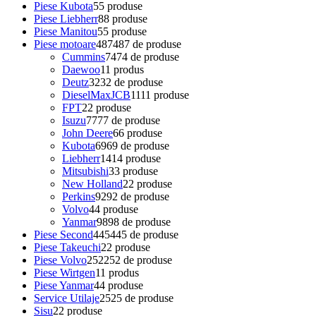
Piese Kubota
5
5 produse
Piese Liebherr
8
8 produse
Piese Manitou
5
5 produse
Piese motoare
487
487 de produse
Cummins
74
74 de produse
Daewoo
1
1 produs
Deutz
32
32 de produse
DieselMaxJCB
11
11 produse
FPT
2
2 produse
Isuzu
77
77 de produse
John Deere
6
6 produse
Kubota
69
69 de produse
Liebherr
14
14 produse
Mitsubishi
3
3 produse
New Holland
2
2 produse
Perkins
92
92 de produse
Volvo
4
4 produse
Yanmar
98
98 de produse
Piese Second
445
445 de produse
Piese Takeuchi
2
2 produse
Piese Volvo
252
252 de produse
Piese Wirtgen
1
1 produs
Piese Yanmar
4
4 produse
Service Utilaje
25
25 de produse
Sisu
2
2 produse