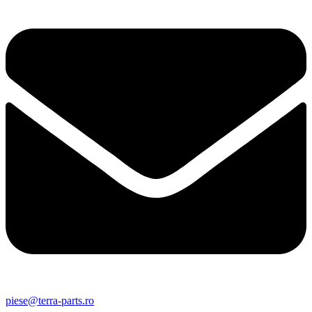
piese@terra-parts.ro