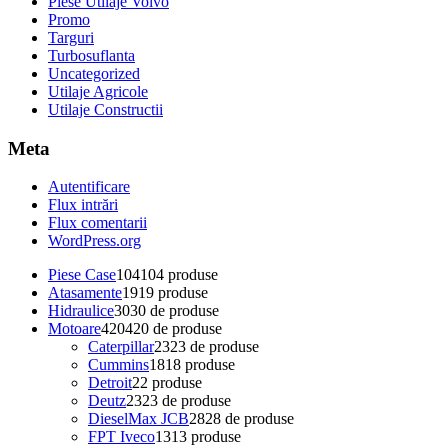
Piese Utilaje Volvo
Promo
Targuri
Turbosuflanta
Uncategorized
Utilaje Agricole
Utilaje Constructii
Meta
Autentificare
Flux intrări
Flux comentarii
WordPress.org
Piese Case
104
104 produse
Atasamente
19
19 produse
Hidraulice
30
30 de produse
Motoare
420
420 de produse
Caterpillar
23
23 de produse
Cummins
18
18 produse
Detroit
2
2 produse
Deutz
23
23 de produse
DieselMax JCB
28
28 de produse
FPT Iveco
13
13 produse