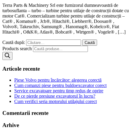
Terra Parts & Machinery Srl este furnizorul dumneavoastră de
turbosuflanta – turbo – turbine pentru utilaje de construcții dotate cu
motor Cat®. Comercializam turbine pentru utilaje de construcții –
Cat® , Komatsu® , Jcb®, Hitachi®, Liebherr®, Doosan® ,
Volvo®, Takeuchiv, Samsung® , Hanomag®, Kobelco®, Fiat
Hitachi® , O&K®, Atlas®, Bobcat® , Wirtgen® , Vogele® , […]
Caută după:
Products search
Articole recente
Piese Volvo pentru încărcător: alegerea corectă
Cum comanzi piese pentru buldoexcavator corect
Service excavatoare pentru timp redus de oprire
De ce pierde presiune excavatorul în lucru?
Cum verifici seria motorului utilajului corect
Comentarii recente
Arhive