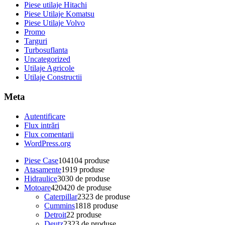
Piese utilaje Hitachi
Piese Utilaje Komatsu
Piese Utilaje Volvo
Promo
Targuri
Turbosuflanta
Uncategorized
Utilaje Agricole
Utilaje Constructii
Meta
Autentificare
Flux intrări
Flux comentarii
WordPress.org
Piese Case
104
104 produse
Atasamente
19
19 produse
Hidraulice
30
30 de produse
Motoare
420
420 de produse
Caterpillar
23
23 de produse
Cummins
18
18 produse
Detroit
2
2 produse
Deutz
23
23 de produse