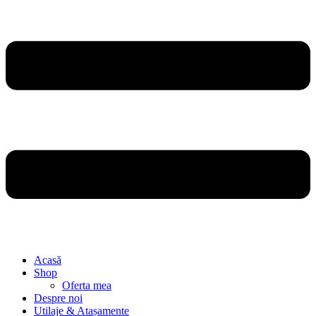
Acasă
Shop
Oferta mea
Despre noi
Utilaje & Atașamente