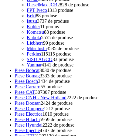
DieselMax JCB
28
28 de produse
FPT Iveco
13
13 produse
Iseki
8
8 produse
Isuzu
37
37 de produse
Kohler
1
1 produs
Komatsu
8
8 produse
Kubota
55
55 de produse
Liebherr
9
9 produse
Mitsubishi
35
35 de produse
Perkins
115
115 produse
SISU AGCO
3
3 produse
Yanmar
41
41 de produse
Piese Bobcat
30
30 de produse
Piese Bomag
33
33 de produse
Piese Bosch
34
34 de produse
Piese Carraro
5
5 produse
Piese CAT
307
307 produse
Piese CNH - New Holland
22
22 de produse
Piese Doosan
24
24 de produse
Piese Dumpere
12
12 produse
Piese Electrica
10
10 produse
Piese Hitachi
59
59 de produse
Piese Hyundai
22
22 de produse
Piese Injectie
47
47 de produse
Piese JCB
2120
2120 de produse