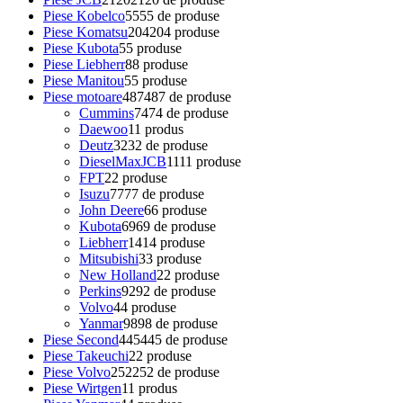
Piese Kobelco
55
55 de produse
Piese Komatsu
204
204 produse
Piese Kubota
5
5 produse
Piese Liebherr
8
8 produse
Piese Manitou
5
5 produse
Piese motoare
487
487 de produse
Cummins
74
74 de produse
Daewoo
1
1 produs
Deutz
32
32 de produse
DieselMaxJCB
11
11 produse
FPT
2
2 produse
Isuzu
77
77 de produse
John Deere
6
6 produse
Kubota
69
69 de produse
Liebherr
14
14 produse
Mitsubishi
3
3 produse
New Holland
2
2 produse
Perkins
92
92 de produse
Volvo
4
4 produse
Yanmar
98
98 de produse
Piese Second
445
445 de produse
Piese Takeuchi
2
2 produse
Piese Volvo
252
252 de produse
Piese Wirtgen
1
1 produs