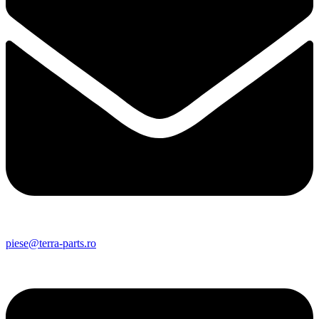
piese@terra-parts.ro