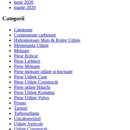
iunie 2020
martie 2020
Categorii
Camioane
Componente carburant
Hidromotoare Mars & Rotire Utilaje
Mentenanta Utilaje
Motoare
Piese Bobcat
Piese Liebherr
Piese Motoare
Piese motoare utilaje si tractoare
Piese Utilaje Case
Piese Utilaje Constructii
Piese utilaje Hitachi
Piese Utilaje Komatsu
Piese Utilaje Volvo
Promo
Targuri
Turbosuflanta
Uncategorized
Utilaje Agricole
Utilaje Constructii