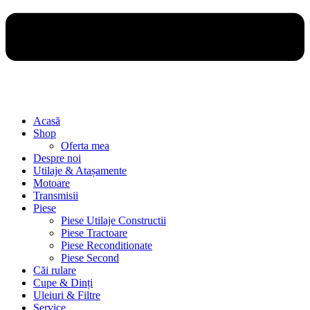
Acasă
Shop
Oferta mea
Despre noi
Utilaje & Atașamente
Motoare
Transmisii
Piese
Piese Utilaje Constructii
Piese Tractoare
Piese Reconditionate
Piese Second
Căi rulare
Cupe & Dinți
Uleiuri & Filtre
Service