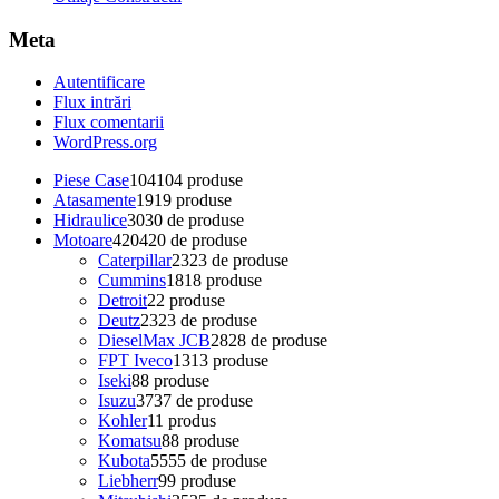
Meta
Autentificare
Flux intrări
Flux comentarii
WordPress.org
Piese Case
104
104 produse
Atasamente
19
19 produse
Hidraulice
30
30 de produse
Motoare
420
420 de produse
Caterpillar
23
23 de produse
Cummins
18
18 produse
Detroit
2
2 produse
Deutz
23
23 de produse
DieselMax JCB
28
28 de produse
FPT Iveco
13
13 produse
Iseki
8
8 produse
Isuzu
37
37 de produse
Kohler
1
1 produs
Komatsu
8
8 produse
Kubota
55
55 de produse
Liebherr
9
9 produse