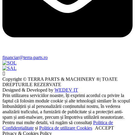
financiar@terra-parts.ro
Copyright © TERRA PARTS & MACHINERY ®| TOATE
DREPTURILE REZERVATE
Designed & Developed by
WEDEV IT
Prin utilizarea serviciilor noastre, îți exprimi acordul cu privire la
faptul că folosim module cookie și alte tehnologii similare în scopul
îmbunătățirii și al personalizării conținutului nostru, în vederea
analizării traficului, a furnizării de publicitate și a protecției anti-
spam și anti-malware, precum și împotriva utilizării neautorizate.
Pentru mai multe detalii, vă rugăm să consultați
Politica de
Confidențialitate
și
Politica de utilizare Cookies
ACCEPT
Privacy & Cookies Policy