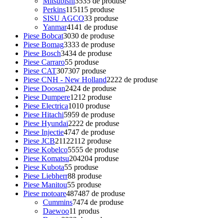
Mitsubishi
35
35 de produse
Perkins
115
115 produse
SISU AGCO
3
3 produse
Yanmar
41
41 de produse
Piese Bobcat
30
30 de produse
Piese Bomag
33
33 de produse
Piese Bosch
34
34 de produse
Piese Carraro
5
5 produse
Piese CAT
307
307 produse
Piese CNH - New Holland
22
22 de produse
Piese Doosan
24
24 de produse
Piese Dumpere
12
12 produse
Piese Electrica
10
10 produse
Piese Hitachi
59
59 de produse
Piese Hyundai
22
22 de produse
Piese Injectie
47
47 de produse
Piese JCB
2112
2112 produse
Piese Kobelco
55
55 de produse
Piese Komatsu
204
204 produse
Piese Kubota
5
5 produse
Piese Liebherr
8
8 produse
Piese Manitou
5
5 produse
Piese motoare
487
487 de produse
Cummins
74
74 de produse
Daewoo
1
1 produs