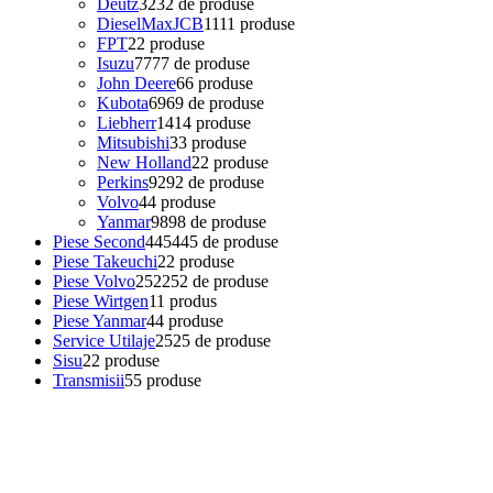
Deutz
32
32 de produse
DieselMaxJCB
11
11 produse
FPT
2
2 produse
Isuzu
77
77 de produse
John Deere
6
6 produse
Kubota
69
69 de produse
Liebherr
14
14 produse
Mitsubishi
3
3 produse
New Holland
2
2 produse
Perkins
92
92 de produse
Volvo
4
4 produse
Yanmar
98
98 de produse
Piese Second
445
445 de produse
Piese Takeuchi
2
2 produse
Piese Volvo
252
252 de produse
Piese Wirtgen
1
1 produs
Piese Yanmar
4
4 produse
Service Utilaje
25
25 de produse
Sisu
2
2 produse
Transmisii
5
5 produse