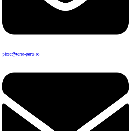
piese@terra-parts.ro