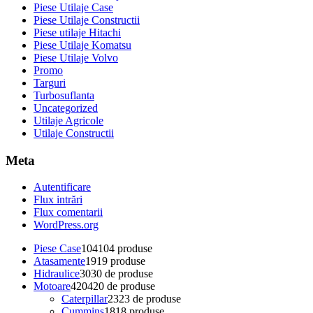
Piese Utilaje Case
Piese Utilaje Constructii
Piese utilaje Hitachi
Piese Utilaje Komatsu
Piese Utilaje Volvo
Promo
Targuri
Turbosuflanta
Uncategorized
Utilaje Agricole
Utilaje Constructii
Meta
Autentificare
Flux intrări
Flux comentarii
WordPress.org
Piese Case
104
104 produse
Atasamente
19
19 produse
Hidraulice
30
30 de produse
Motoare
420
420 de produse
Caterpillar
23
23 de produse
Cummins
18
18 produse