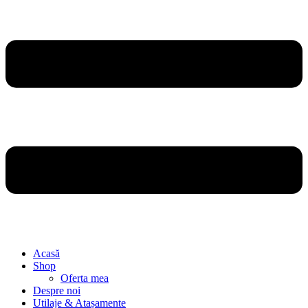
Acasă
Shop
Oferta mea
Despre noi
Utilaje & Atașamente