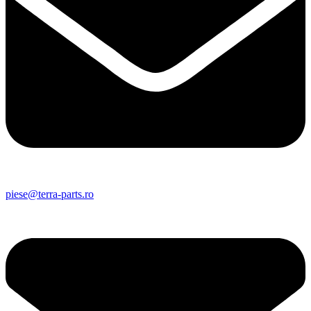
piese@terra-parts.ro