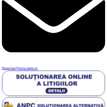
financiar@terra-parts.ro