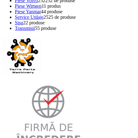
Piese Volvo
252
252 de produse
Piese Wirtgen
1
1 produs
Piese Yanmar
4
4 produse
Service Utilaje
25
25 de produse
Sisu
2
2 produse
Transmisii
5
5 produse