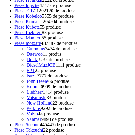
Piese Injectie
47
47 de produse
Piese JCB
2120
2120 de produse
Piese Kobelco
55
55 de produse
Piese Komatsu
204
204 produse
Piese Kubota
5
5 produse
Piese Liebherr
8
8 produse
Piese Manitou
5
5 produse
Piese motoare
487
487 de produse
Cummins
74
74 de produse
Daewoo
1
1 produs
Deutz
32
32 de produse
DieselMaxJCB
11
11 produse
FPT
2
2 produse
Isuzu
77
77 de produse
John Deere
6
6 produse
Kubota
69
69 de produse
Liebherr
14
14 produse
Mitsubishi
3
3 produse
New Holland
2
2 produse
Perkins
92
92 de produse
Volvo
4
4 produse
Yanmar
98
98 de produse
Piese Second
445
445 de produse
Piese Takeuchi
2
2 produse