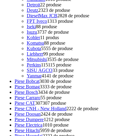
Detroit
2
2 produse
Deutz
23
23 de produse
DieselMax JCB
28
28 de produse
FPT Iveco
13
13 produse
Iseki
8
8 produse
Isuzu
37
37 de produse
Kohler
1
1 produs
Komatsu
8
8 produse
Kubota
55
55 de produse
Liebherr
9
9 produse
Mitsubishi
35
35 de produse
Perkins
115
115 produse
SISU AGCO
3
3 produse
Yanmar
41
41 de produse
Piese Bobcat
30
30 de produse
Piese Bomag
33
33 de produse
Piese Bosch
34
34 de produse
Piese Carraro
5
5 produse
Piese CAT
307
307 produse
Piese CNH - New Holland
22
22 de produse
Piese Doosan
24
24 de produse
Piese Dumpere
12
12 produse
Piese Electrica
10
10 produse
Piese Hitachi
59
59 de produse
Piese Hyundai
22
22 de produse