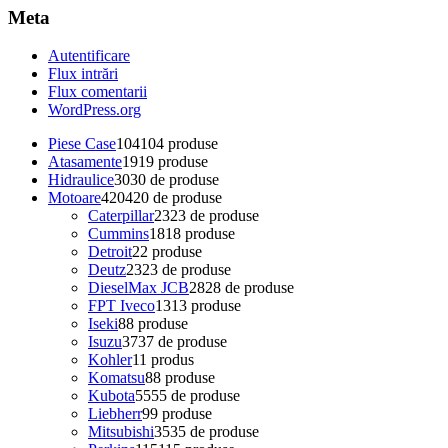
Meta
Autentificare
Flux intrări
Flux comentarii
WordPress.org
Piese Case
104
104 produse
Atasamente
19
19 produse
Hidraulice
30
30 de produse
Motoare
420
420 de produse
Caterpillar
23
23 de produse
Cummins
18
18 produse
Detroit
2
2 produse
Deutz
23
23 de produse
DieselMax JCB
28
28 de produse
FPT Iveco
13
13 produse
Iseki
8
8 produse
Isuzu
37
37 de produse
Kohler
1
1 produs
Komatsu
8
8 produse
Kubota
55
55 de produse
Liebherr
9
9 produse
Mitsubishi
35
35 de produse