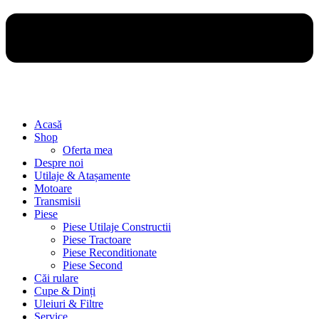
Acasă
Shop
Oferta mea
Despre noi
Utilaje & Atașamente
Motoare
Transmisii
Piese
Piese Utilaje Constructii
Piese Tractoare
Piese Reconditionate
Piese Second
Căi rulare
Cupe & Dinți
Uleiuri & Filtre
Service