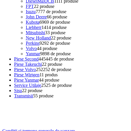
DieselMaxJCB
11
11 produse
FPT
2
2 produse
Isuzu
77
77 de produse
John Deere
6
6 produse
Kubota
69
69 de produse
Liebherr
14
14 produse
Mitsubishi
3
3 produse
New Holland
2
2 produse
Perkins
92
92 de produse
Volvo
4
4 produse
Yanmar
98
98 de produse
Piese Second
445
445 de produse
Piese Takeuchi
2
2 produse
Piese Volvo
252
252 de produse
Piese Wirtgen
1
1 produs
Piese Yanmar
4
4 produse
Service Utilaje
25
25 de produse
Sisu
2
2 produse
Transmisii
5
5 produse
Conditii si termene generale de vanzare