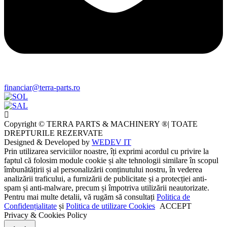
financiar@terra-parts.ro
Copyright © TERRA PARTS & MACHINERY ®| TOATE
DREPTURILE REZERVATE
Designed & Developed by
WEDEV IT
Prin utilizarea serviciilor noastre, îți exprimi acordul cu privire la
faptul că folosim module cookie și alte tehnologii similare în scopul
îmbunătățirii și al personalizării conținutului nostru, în vederea
analizării traficului, a furnizării de publicitate și a protecției anti-
spam și anti-malware, precum și împotriva utilizării neautorizate.
Pentru mai multe detalii, vă rugăm să consultați
Politica de
Confidențialitate
și
Politica de utilizare Cookies
ACCEPT
Privacy & Cookies Policy