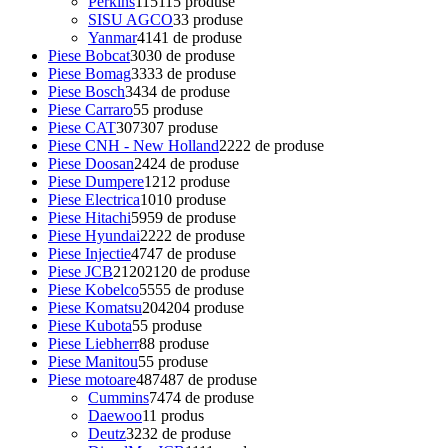
Perkins
115
115 produse
SISU AGCO
3
3 produse
Yanmar
41
41 de produse
Piese Bobcat
30
30 de produse
Piese Bomag
33
33 de produse
Piese Bosch
34
34 de produse
Piese Carraro
5
5 produse
Piese CAT
307
307 produse
Piese CNH - New Holland
22
22 de produse
Piese Doosan
24
24 de produse
Piese Dumpere
12
12 produse
Piese Electrica
10
10 produse
Piese Hitachi
59
59 de produse
Piese Hyundai
22
22 de produse
Piese Injectie
47
47 de produse
Piese JCB
2120
2120 de produse
Piese Kobelco
55
55 de produse
Piese Komatsu
204
204 produse
Piese Kubota
5
5 produse
Piese Liebherr
8
8 produse
Piese Manitou
5
5 produse
Piese motoare
487
487 de produse
Cummins
74
74 de produse
Daewoo
1
1 produs
Deutz
32
32 de produse