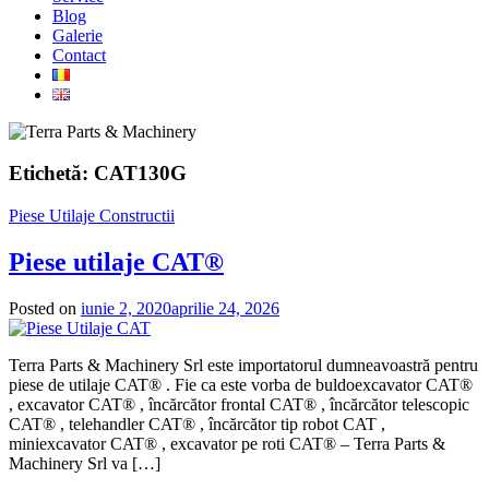
Blog
Galerie
Contact
Etichetă:
CAT130G
Piese Utilaje Constructii
Piese utilaje CAT®
Posted on
iunie 2, 2020
aprilie 24, 2026
Terra Parts & Machinery Srl este importatorul dumneavoastră pentru
piese de utilaje CAT® . Fie ca este vorba de buldoexcavator CAT®
, excavator CAT® , încărcător frontal CAT® , încărcător telescopic
CAT® , telehandler CAT® , încărcător tip robot CAT ,
miniexcavator CAT® , excavator pe roti CAT® – Terra Parts &
Machinery Srl va […]