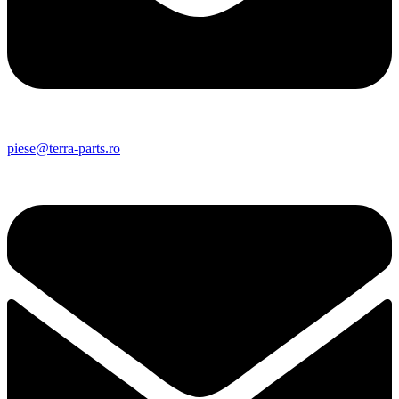
piese@terra-parts.ro