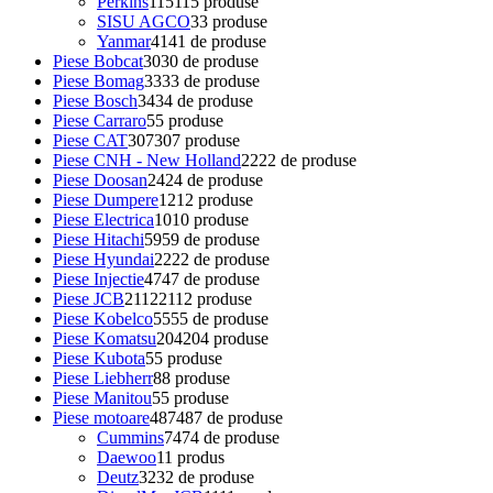
Perkins
115
115 produse
SISU AGCO
3
3 produse
Yanmar
41
41 de produse
Piese Bobcat
30
30 de produse
Piese Bomag
33
33 de produse
Piese Bosch
34
34 de produse
Piese Carraro
5
5 produse
Piese CAT
307
307 produse
Piese CNH - New Holland
22
22 de produse
Piese Doosan
24
24 de produse
Piese Dumpere
12
12 produse
Piese Electrica
10
10 produse
Piese Hitachi
59
59 de produse
Piese Hyundai
22
22 de produse
Piese Injectie
47
47 de produse
Piese JCB
2112
2112 produse
Piese Kobelco
55
55 de produse
Piese Komatsu
204
204 produse
Piese Kubota
5
5 produse
Piese Liebherr
8
8 produse
Piese Manitou
5
5 produse
Piese motoare
487
487 de produse
Cummins
74
74 de produse
Daewoo
1
1 produs
Deutz
32
32 de produse