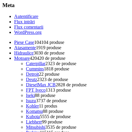
Meta
Autentificare
Flux intrări
Flux comentarii
WordPress.org
Piese Case
104
104 produse
Atasamente
19
19 produse
Hidraulice
30
30 de produse
Motoare
420
420 de produse
Caterpillar
23
23 de produse
Cummins
18
18 produse
Detroit
2
2 produse
Deutz
23
23 de produse
DieselMax JCB
28
28 de produse
FPT Iveco
13
13 produse
Iseki
8
8 produse
Isuzu
37
37 de produse
Kohler
1
1 produs
Komatsu
8
8 produse
Kubota
55
55 de produse
Liebherr
9
9 produse
Mitsubishi
35
35 de produse