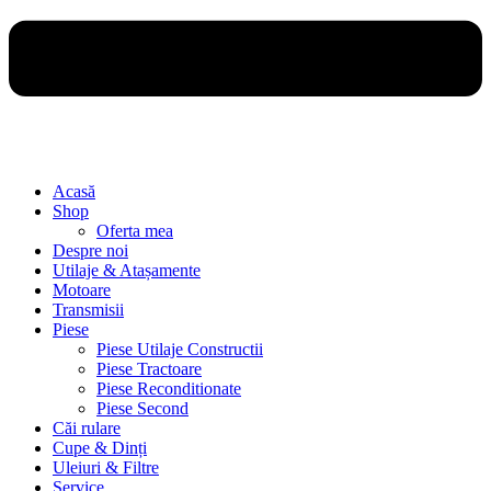
Acasă
Shop
Oferta mea
Despre noi
Utilaje & Atașamente
Motoare
Transmisii
Piese
Piese Utilaje Constructii
Piese Tractoare
Piese Reconditionate
Piese Second
Căi rulare
Cupe & Dinți
Uleiuri & Filtre
Service