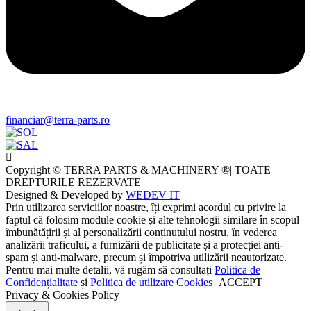
financiar@terra-parts.ro
Copyright © TERRA PARTS & MACHINERY ®| TOATE
DREPTURILE REZERVATE
Designed & Developed by
WEDEV IT
Prin utilizarea serviciilor noastre, îți exprimi acordul cu privire la
faptul că folosim module cookie și alte tehnologii similare în scopul
îmbunătățirii și al personalizării conținutului nostru, în vederea
analizării traficului, a furnizării de publicitate și a protecției anti-
spam și anti-malware, precum și împotriva utilizării neautorizate.
Pentru mai multe detalii, vă rugăm să consultați
Politica de
Confidențialitate
și
Politica de utilizare Cookies
ACCEPT
Privacy & Cookies Policy