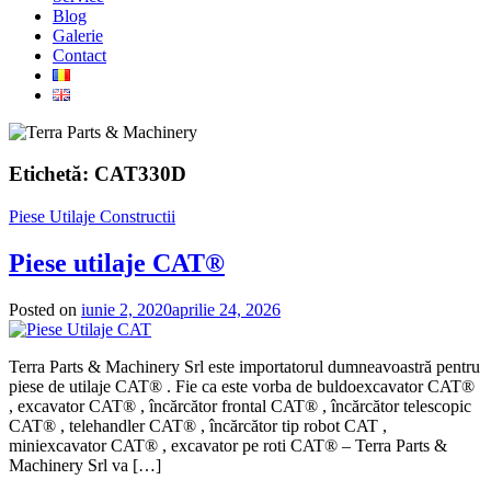
Blog
Galerie
Contact
Etichetă:
CAT330D
Piese Utilaje Constructii
Piese utilaje CAT®
Posted on
iunie 2, 2020
aprilie 24, 2026
Terra Parts & Machinery Srl este importatorul dumneavoastră pentru
piese de utilaje CAT® . Fie ca este vorba de buldoexcavator CAT®
, excavator CAT® , încărcător frontal CAT® , încărcător telescopic
CAT® , telehandler CAT® , încărcător tip robot CAT ,
miniexcavator CAT® , excavator pe roti CAT® – Terra Parts &
Machinery Srl va […]