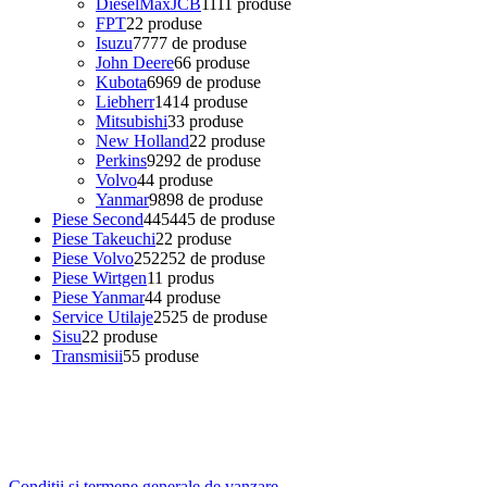
DieselMaxJCB
11
11 produse
FPT
2
2 produse
Isuzu
77
77 de produse
John Deere
6
6 produse
Kubota
69
69 de produse
Liebherr
14
14 produse
Mitsubishi
3
3 produse
New Holland
2
2 produse
Perkins
92
92 de produse
Volvo
4
4 produse
Yanmar
98
98 de produse
Piese Second
445
445 de produse
Piese Takeuchi
2
2 produse
Piese Volvo
252
252 de produse
Piese Wirtgen
1
1 produs
Piese Yanmar
4
4 produse
Service Utilaje
25
25 de produse
Sisu
2
2 produse
Transmisii
5
5 produse
Conditii si termene generale de vanzare