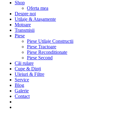
Shop
Oferta mea
Despre noi
Utilaje & Atașamente
Motoare
Transmisii
Piese
Piese Utilaje Constructii
Piese Tractoare
Piese Reconditionate
Piese Second
Căi rulare
Cupe & Dinți
Uleiuri & Filtre
Service
Blog
Galerie
Contact