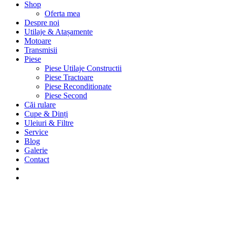
Shop
Oferta mea
Despre noi
Utilaje & Atașamente
Motoare
Transmisii
Piese
Piese Utilaje Constructii
Piese Tractoare
Piese Reconditionate
Piese Second
Căi rulare
Cupe & Dinți
Uleiuri & Filtre
Service
Blog
Galerie
Contact