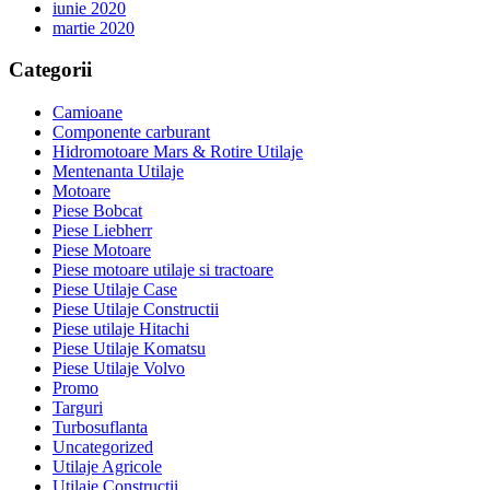
iunie 2020
martie 2020
Categorii
Camioane
Componente carburant
Hidromotoare Mars & Rotire Utilaje
Mentenanta Utilaje
Motoare
Piese Bobcat
Piese Liebherr
Piese Motoare
Piese motoare utilaje si tractoare
Piese Utilaje Case
Piese Utilaje Constructii
Piese utilaje Hitachi
Piese Utilaje Komatsu
Piese Utilaje Volvo
Promo
Targuri
Turbosuflanta
Uncategorized
Utilaje Agricole
Utilaje Constructii