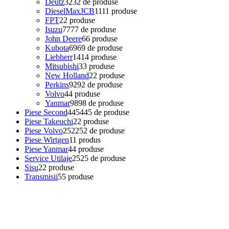
Deutz
32
32 de produse
DieselMaxJCB
11
11 produse
FPT
2
2 produse
Isuzu
77
77 de produse
John Deere
6
6 produse
Kubota
69
69 de produse
Liebherr
14
14 produse
Mitsubishi
3
3 produse
New Holland
2
2 produse
Perkins
92
92 de produse
Volvo
4
4 produse
Yanmar
98
98 de produse
Piese Second
445
445 de produse
Piese Takeuchi
2
2 produse
Piese Volvo
252
252 de produse
Piese Wirtgen
1
1 produs
Piese Yanmar
4
4 produse
Service Utilaje
25
25 de produse
Sisu
2
2 produse
Transmisii
5
5 produse