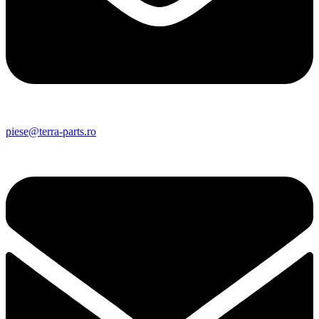
piese@terra-parts.ro