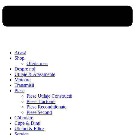
Acasă
Shop
Oferta mea
Despre noi
Utilaje & Atașamente
Motoare
Transmisii
Piese
Piese Utilaje Constructii
Piese Tractoare
Piese Reconditionate
Piese Second
Căi rulare
Cupe & Dinți
Uleiuri & Filtre
Service