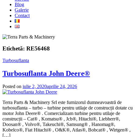
Blog
Galerie
Contact
Etichetă:
RE56468
Turbosuflanta
Turbosuflanta John Deere®
Posted on
iulie 2, 2020
aprilie 24, 2026
Terra Parts & Machinery Srl este furnizorul dumneavoastră de
turbosuflanta – turbo – turbine pentru utilaje de construcții dotate cu
motor John Deere® . Comercializam turbine pentru utilaje de
construcții – Cat® , Komatsu® , Jcb®, Hitachi®, Liebherr®,
Doosan® , Volvo®, Takeuchi®, Samsung® , Hanomag®,
Kobelco®, Fiat Hitachi® , O&K®, Atlas®, Bobcat® , Wirtgen® ,
[…]