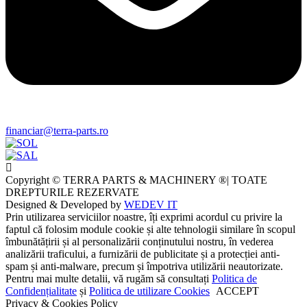
financiar@terra-parts.ro
Copyright © TERRA PARTS & MACHINERY ®| TOATE
DREPTURILE REZERVATE
Designed & Developed by
WEDEV IT
Prin utilizarea serviciilor noastre, îți exprimi acordul cu privire la
faptul că folosim module cookie și alte tehnologii similare în scopul
îmbunătățirii și al personalizării conținutului nostru, în vederea
analizării traficului, a furnizării de publicitate și a protecției anti-
spam și anti-malware, precum și împotriva utilizării neautorizate.
Pentru mai multe detalii, vă rugăm să consultați
Politica de
Confidențialitate
și
Politica de utilizare Cookies
ACCEPT
Privacy & Cookies Policy