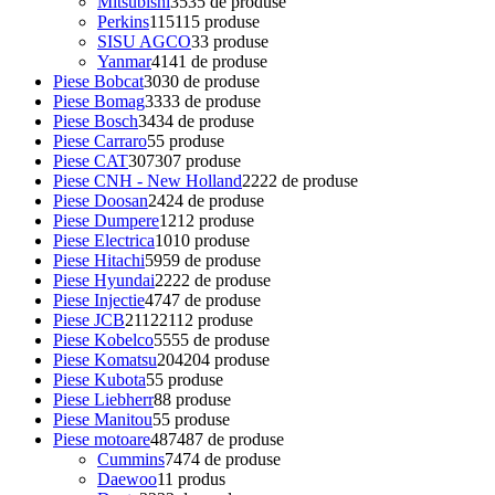
Mitsubishi
35
35 de produse
Perkins
115
115 produse
SISU AGCO
3
3 produse
Yanmar
41
41 de produse
Piese Bobcat
30
30 de produse
Piese Bomag
33
33 de produse
Piese Bosch
34
34 de produse
Piese Carraro
5
5 produse
Piese CAT
307
307 produse
Piese CNH - New Holland
22
22 de produse
Piese Doosan
24
24 de produse
Piese Dumpere
12
12 produse
Piese Electrica
10
10 produse
Piese Hitachi
59
59 de produse
Piese Hyundai
22
22 de produse
Piese Injectie
47
47 de produse
Piese JCB
2112
2112 produse
Piese Kobelco
55
55 de produse
Piese Komatsu
204
204 produse
Piese Kubota
5
5 produse
Piese Liebherr
8
8 produse
Piese Manitou
5
5 produse
Piese motoare
487
487 de produse
Cummins
74
74 de produse
Daewoo
1
1 produs