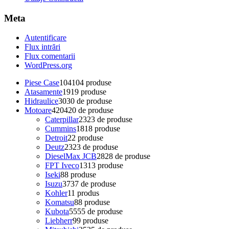
Meta
Autentificare
Flux intrări
Flux comentarii
WordPress.org
Piese Case
104
104 produse
Atasamente
19
19 produse
Hidraulice
30
30 de produse
Motoare
420
420 de produse
Caterpillar
23
23 de produse
Cummins
18
18 produse
Detroit
2
2 produse
Deutz
23
23 de produse
DieselMax JCB
28
28 de produse
FPT Iveco
13
13 produse
Iseki
8
8 produse
Isuzu
37
37 de produse
Kohler
1
1 produs
Komatsu
8
8 produse
Kubota
55
55 de produse
Liebherr
9
9 produse