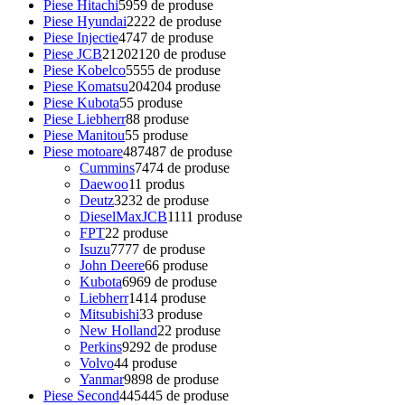
Piese Hitachi
59
59 de produse
Piese Hyundai
22
22 de produse
Piese Injectie
47
47 de produse
Piese JCB
2120
2120 de produse
Piese Kobelco
55
55 de produse
Piese Komatsu
204
204 produse
Piese Kubota
5
5 produse
Piese Liebherr
8
8 produse
Piese Manitou
5
5 produse
Piese motoare
487
487 de produse
Cummins
74
74 de produse
Daewoo
1
1 produs
Deutz
32
32 de produse
DieselMaxJCB
11
11 produse
FPT
2
2 produse
Isuzu
77
77 de produse
John Deere
6
6 produse
Kubota
69
69 de produse
Liebherr
14
14 produse
Mitsubishi
3
3 produse
New Holland
2
2 produse
Perkins
92
92 de produse
Volvo
4
4 produse
Yanmar
98
98 de produse
Piese Second
445
445 de produse