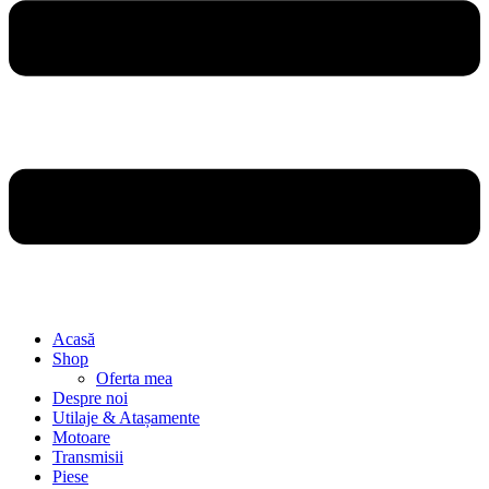
Acasă
Shop
Oferta mea
Despre noi
Utilaje & Atașamente
Motoare
Transmisii
Piese