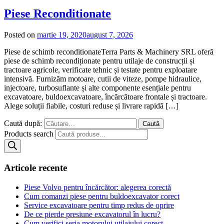
Piese Reconditionate
Posted on
martie 19, 2020
august 7, 2026
Piese de schimb reconditionateTerra Parts & Machinery SRL oferă
piese de schimb recondiționate pentru utilaje de construcții și
tractoare agricole, verificate tehnic și testate pentru exploatare
intensivă. Furnizăm motoare, cutii de viteze, pompe hidraulice,
injectoare, turbosuflante și alte componente esențiale pentru
excavatoare, buldoexcavatoare, încărcătoare frontale și tractoare.
Alege soluții fiabile, costuri reduse și livrare rapidă […]
Caută după:
Products search
Articole recente
Piese Volvo pentru încărcător: alegerea corectă
Cum comanzi piese pentru buldoexcavator corect
Service excavatoare pentru timp redus de oprire
De ce pierde presiune excavatorul în lucru?
Cum verifici seria motorului utilajului corect