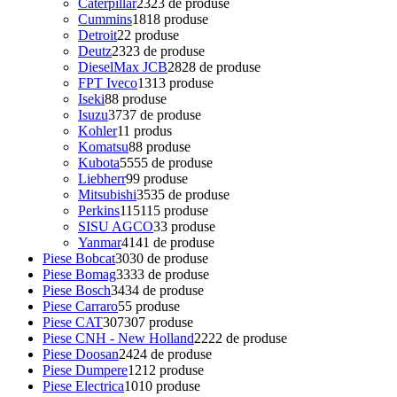
Caterpillar
23
23 de produse
Cummins
18
18 produse
Detroit
2
2 produse
Deutz
23
23 de produse
DieselMax JCB
28
28 de produse
FPT Iveco
13
13 produse
Iseki
8
8 produse
Isuzu
37
37 de produse
Kohler
1
1 produs
Komatsu
8
8 produse
Kubota
55
55 de produse
Liebherr
9
9 produse
Mitsubishi
35
35 de produse
Perkins
115
115 produse
SISU AGCO
3
3 produse
Yanmar
41
41 de produse
Piese Bobcat
30
30 de produse
Piese Bomag
33
33 de produse
Piese Bosch
34
34 de produse
Piese Carraro
5
5 produse
Piese CAT
307
307 produse
Piese CNH - New Holland
22
22 de produse
Piese Doosan
24
24 de produse
Piese Dumpere
12
12 produse
Piese Electrica
10
10 produse