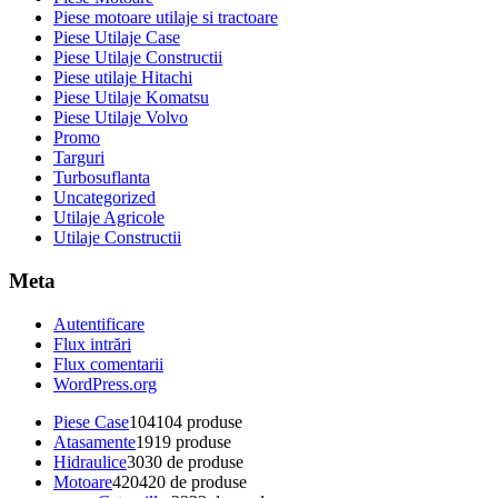
Piese motoare utilaje si tractoare
Piese Utilaje Case
Piese Utilaje Constructii
Piese utilaje Hitachi
Piese Utilaje Komatsu
Piese Utilaje Volvo
Promo
Targuri
Turbosuflanta
Uncategorized
Utilaje Agricole
Utilaje Constructii
Meta
Autentificare
Flux intrări
Flux comentarii
WordPress.org
Piese Case
104
104 produse
Atasamente
19
19 produse
Hidraulice
30
30 de produse
Motoare
420
420 de produse