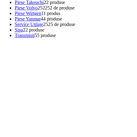
Piese Takeuchi
2
2 produse
Piese Volvo
252
252 de produse
Piese Wirtgen
1
1 produs
Piese Yanmar
4
4 produse
Service Utilaje
25
25 de produse
Sisu
2
2 produse
Transmisii
5
5 produse