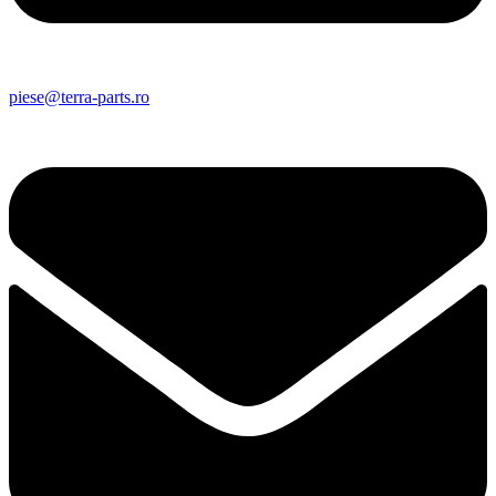
piese@terra-parts.ro