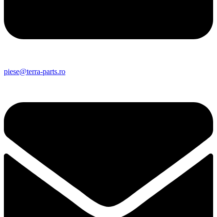
piese@terra-parts.ro