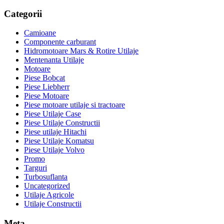
Categorii
Camioane
Componente carburant
Hidromotoare Mars & Rotire Utilaje
Mentenanta Utilaje
Motoare
Piese Bobcat
Piese Liebherr
Piese Motoare
Piese motoare utilaje si tractoare
Piese Utilaje Case
Piese Utilaje Constructii
Piese utilaje Hitachi
Piese Utilaje Komatsu
Piese Utilaje Volvo
Promo
Targuri
Turbosuflanta
Uncategorized
Utilaje Agricole
Utilaje Constructii
Meta