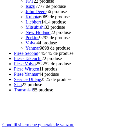
FPT
2
2 produse
Isuzu
77
77 de produse
John Deere
6
6 produse
Kubota
69
69 de produse
Liebherr
14
14 produse
Mitsubishi
3
3 produse
New Holland
2
2 produse
Perkins
92
92 de produse
Volvo
4
4 produse
Yanmar
98
98 de produse
Piese Second
445
445 de produse
Piese Takeuchi
2
2 produse
Piese Volvo
252
252 de produse
Piese Wirtgen
1
1 produs
Piese Yanmar
4
4 produse
Service Utilaje
25
25 de produse
Sisu
2
2 produse
Transmisii
5
5 produse
Conditii si termene generale de vanzare