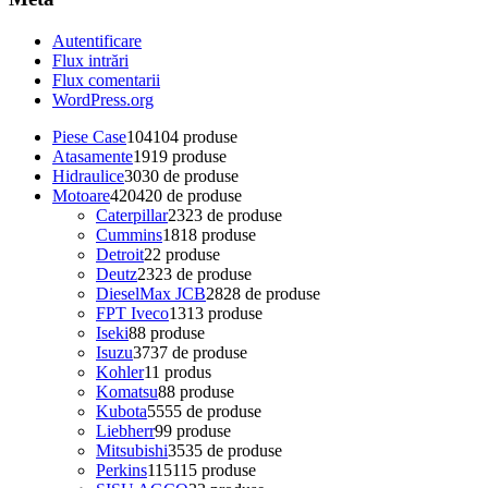
Autentificare
Flux intrări
Flux comentarii
WordPress.org
Piese Case
104
104 produse
Atasamente
19
19 produse
Hidraulice
30
30 de produse
Motoare
420
420 de produse
Caterpillar
23
23 de produse
Cummins
18
18 produse
Detroit
2
2 produse
Deutz
23
23 de produse
DieselMax JCB
28
28 de produse
FPT Iveco
13
13 produse
Iseki
8
8 produse
Isuzu
37
37 de produse
Kohler
1
1 produs
Komatsu
8
8 produse
Kubota
55
55 de produse
Liebherr
9
9 produse
Mitsubishi
35
35 de produse
Perkins
115
115 produse