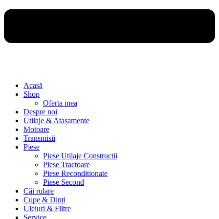
Acasă
Shop
Oferta mea
Despre noi
Utilaje & Atașamente
Motoare
Transmisii
Piese
Piese Utilaje Constructii
Piese Tractoare
Piese Reconditionate
Piese Second
Căi rulare
Cupe & Dinți
Uleiuri & Filtre
Service