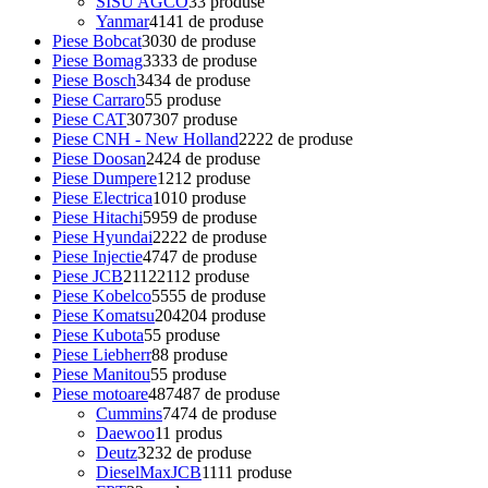
SISU AGCO
3
3 produse
Yanmar
41
41 de produse
Piese Bobcat
30
30 de produse
Piese Bomag
33
33 de produse
Piese Bosch
34
34 de produse
Piese Carraro
5
5 produse
Piese CAT
307
307 produse
Piese CNH - New Holland
22
22 de produse
Piese Doosan
24
24 de produse
Piese Dumpere
12
12 produse
Piese Electrica
10
10 produse
Piese Hitachi
59
59 de produse
Piese Hyundai
22
22 de produse
Piese Injectie
47
47 de produse
Piese JCB
2112
2112 produse
Piese Kobelco
55
55 de produse
Piese Komatsu
204
204 produse
Piese Kubota
5
5 produse
Piese Liebherr
8
8 produse
Piese Manitou
5
5 produse
Piese motoare
487
487 de produse
Cummins
74
74 de produse
Daewoo
1
1 produs
Deutz
32
32 de produse
DieselMaxJCB
11
11 produse