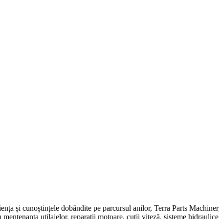
ștințele dobândite pe parcursul anilor, Terra Parts Machinery® vă o
tenanța utilajelor, reparații motoare, cutii viteză, sisteme hidraulice și