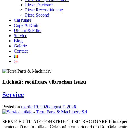
Piese Tractoare
Piese Reconditionate
Piese Second
Căi rulare
Cupe & Dinți
Uleiuri & Filtre
Service
Blog
Galerie
Contact
Etichetă:
rectificare vibrochen Isuzu
Service
Posted on
martie 19, 2020
august 7, 2026
SERVICE UTILAJE CONSTRUCȚII SI TRACTOARE Prin experiența și cuno
mentenanță pentru utilaje. Colaborăm cu parteneri din România pentru men