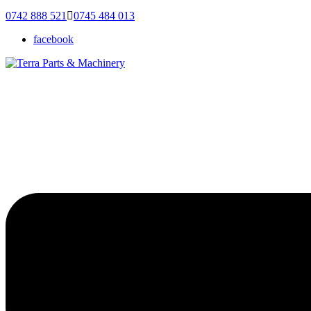
0742 888 521
0745 484 013
facebook