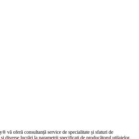
feră consultanță service de specialitate și sfaturi de
 diverse lucrări la parametrii specificați de producătorul utilajelor.