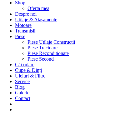
Shop
Oferta mea
Despre noi
Utilaje & Atașamente
Motoare
Transmisii
Piese
Piese Utilaje Constructii
Piese Tractoare
Piese Reconditionate
Piese Second
Căi rulare
Cupe & Dinți
Uleiuri & Filtre
Service
Blog
Galerie
Contact