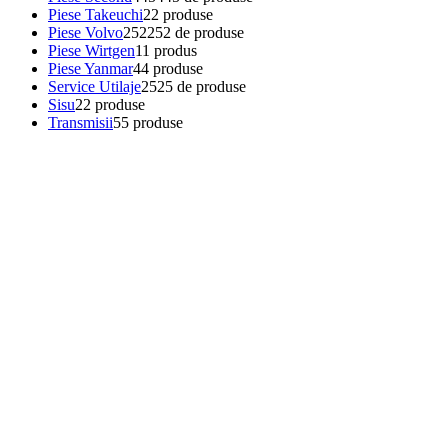
Piese Takeuchi
2
2 produse
Piese Volvo
252
252 de produse
Piese Wirtgen
1
1 produs
Piese Yanmar
4
4 produse
Service Utilaje
25
25 de produse
Sisu
2
2 produse
Transmisii
5
5 produse