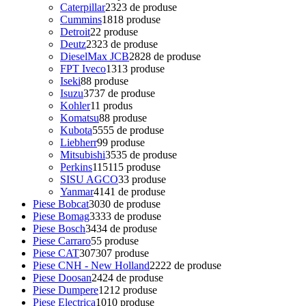
Caterpillar
23
23 de produse
Cummins
18
18 produse
Detroit
2
2 produse
Deutz
23
23 de produse
DieselMax JCB
28
28 de produse
FPT Iveco
13
13 produse
Iseki
8
8 produse
Isuzu
37
37 de produse
Kohler
1
1 produs
Komatsu
8
8 produse
Kubota
55
55 de produse
Liebherr
9
9 produse
Mitsubishi
35
35 de produse
Perkins
115
115 produse
SISU AGCO
3
3 produse
Yanmar
41
41 de produse
Piese Bobcat
30
30 de produse
Piese Bomag
33
33 de produse
Piese Bosch
34
34 de produse
Piese Carraro
5
5 produse
Piese CAT
307
307 produse
Piese CNH - New Holland
22
22 de produse
Piese Doosan
24
24 de produse
Piese Dumpere
12
12 produse
Piese Electrica
10
10 produse