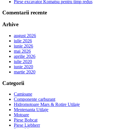
Piese excavator Komatsu pentru timp redus
Comentarii recente
Arhive
august 2026
iulie 2026
iunie 2026
mai 2026
aprilie 2026
iulie 2020
iunie 2020
martie 2020
Categorii
Camioane
Componente carburant
Hidromotoare Mars & Rotire Utilaje
Mentenanta Utilaje
Motoare
Piese Bobcat
Piese Liebherr