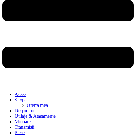
Acasă
Shop
Oferta mea
Despre noi
Utilaje & Atașamente
Motoare
Transmisii
Piese