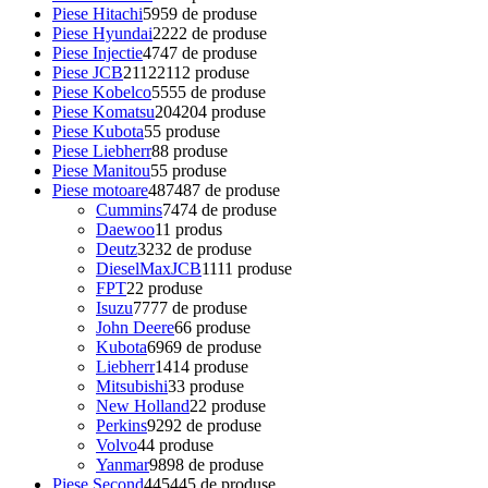
Piese Hitachi
59
59 de produse
Piese Hyundai
22
22 de produse
Piese Injectie
47
47 de produse
Piese JCB
2112
2112 produse
Piese Kobelco
55
55 de produse
Piese Komatsu
204
204 produse
Piese Kubota
5
5 produse
Piese Liebherr
8
8 produse
Piese Manitou
5
5 produse
Piese motoare
487
487 de produse
Cummins
74
74 de produse
Daewoo
1
1 produs
Deutz
32
32 de produse
DieselMaxJCB
11
11 produse
FPT
2
2 produse
Isuzu
77
77 de produse
John Deere
6
6 produse
Kubota
69
69 de produse
Liebherr
14
14 produse
Mitsubishi
3
3 produse
New Holland
2
2 produse
Perkins
92
92 de produse
Volvo
4
4 produse
Yanmar
98
98 de produse
Piese Second
445
445 de produse