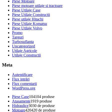
Piese Motoare
Piese motoare utilaje si tractoare
Piese Utilaje Case
Piese Utilaje Constructii
Piese utilaje Hitachi
Piese Utilaje Komatsu
Piese Utilaje Volvo
Promo
Targuri
Turbosuflanta
Uncategorized
Utilaje Agricole
Utilaje Constructii
Meta
Autentificare
Flux intrări
Flux comentarii
WordPress.org
Piese Case
104
104 produse
Atasamente
19
19 produse
Hidraulice
30
30 de produse
Motoare
420
420 de produse