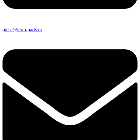
piese@terra-parts.ro