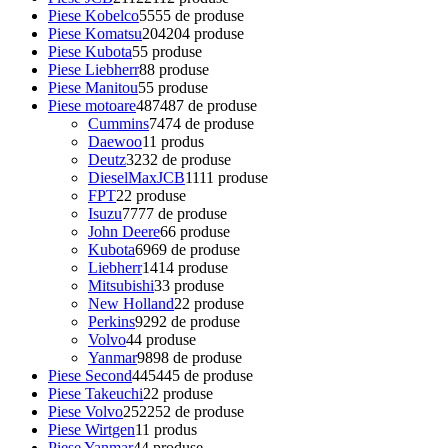
Piese Kobelco
55
55 de produse
Piese Komatsu
204
204 produse
Piese Kubota
5
5 produse
Piese Liebherr
8
8 produse
Piese Manitou
5
5 produse
Piese motoare
487
487 de produse
Cummins
74
74 de produse
Daewoo
1
1 produs
Deutz
32
32 de produse
DieselMaxJCB
11
11 produse
FPT
2
2 produse
Isuzu
77
77 de produse
John Deere
6
6 produse
Kubota
69
69 de produse
Liebherr
14
14 produse
Mitsubishi
3
3 produse
New Holland
2
2 produse
Perkins
92
92 de produse
Volvo
4
4 produse
Yanmar
98
98 de produse
Piese Second
445
445 de produse
Piese Takeuchi
2
2 produse
Piese Volvo
252
252 de produse
Piese Wirtgen
1
1 produs
Piese Yanmar
4
4 produse