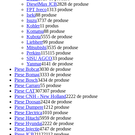
DieselMax JCB
28
28 de produse
FPT Iveco
13
13 produse
Iseki
8
8 produse
Isuzu
37
37 de produse
Kohler
1
1 produs
Komatsu
8
8 produse
Kubota
55
55 de produse
Liebherr
9
9 produse
Mitsubishi
35
35 de produse
Perkins
115
115 produse
SISU AGCO
3
3 produse
Yanmar
41
41 de produse
Piese Bobcat
30
30 de produse
Piese Bomag
33
33 de produse
Piese Bosch
34
34 de produse
Piese Carraro
5
5 produse
Piese CAT
307
307 produse
Piese CNH - New Holland
22
22 de produse
Piese Doosan
24
24 de produse
Piese Dumpere
12
12 produse
Piese Electrica
10
10 produse
Piese Hitachi
59
59 de produse
Piese Hyundai
22
22 de produse
Piese Injectie
47
47 de produse
Piese JCB
2112
2112 produse