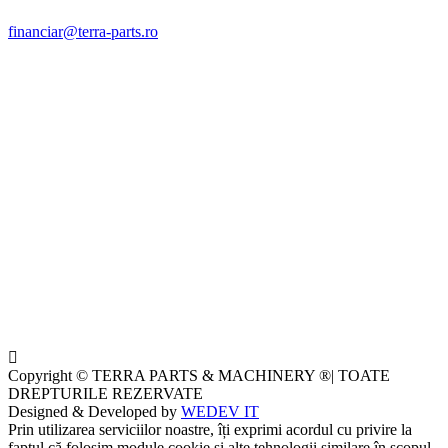
financiar@terra-parts.ro
Copyright © TERRA PARTS & MACHINERY ®| TOATE
DREPTURILE REZERVATE
Designed & Developed by
WEDEV IT
Prin utilizarea serviciilor noastre, îți exprimi acordul cu privire la
faptul că folosim module cookie și alte tehnologii similare în scopul