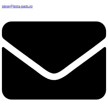
piese@terra-parts.ro