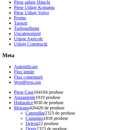
Piese utilaje Hitachi
Piese Utilaje Komatsu
Piese Utilaje Volvo
Promo
Targuri
Turbosuflanta
Uncategorized
Utilaje Agricole
Utilaje Constructii
Meta
Autentificare
Flux intrări
Flux comentarii
WordPress.org
Piese Case
104
104 produse
Atasamente
19
19 produse
Hidraulice
30
30 de produse
Motoare
420
420 de produse
Caterpillar
23
23 de produse
Cummins
18
18 produse
Detroit
2
2 produse
Deutz
23
23 de produse