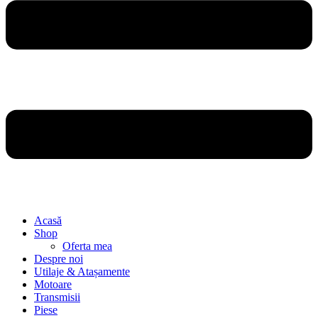
Acasă
Shop
Oferta mea
Despre noi
Utilaje & Atașamente
Motoare
Transmisii
Piese