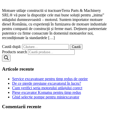
Motoare utilaje constructii si tractoareTerra Parts & Machinery
SRL® vă pune la dispoziție cele mai bune soluții pentru „inima”
utilajului dumneavoastră – motorul. Suntem importator motoare
diesel România, cu experiență în furnizarea de motoare industriale
pentru companii de construcții și ferme mari. Deținem parteneriate
puternice cu firme consacrate în domeniul motoarelor noi,
recondiționate la standardele […]
Caută după:
Products search
Articole recente
Service excavatoare pentru timp redus de oprire
De ce pierde presiune excavatorul în lucru?
Cum verifici seria motorului utilajului corect
Piese excavator Komatsu pentru timp redus
Ghid selecție pompe pentru miniexcavator
Comentarii recente