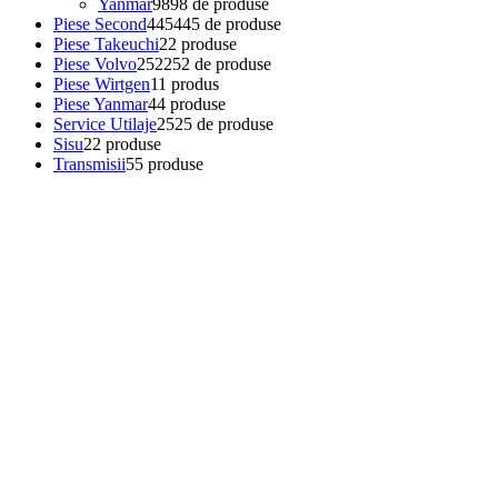
Yanmar
98
98 de produse
Piese Second
445
445 de produse
Piese Takeuchi
2
2 produse
Piese Volvo
252
252 de produse
Piese Wirtgen
1
1 produs
Piese Yanmar
4
4 produse
Service Utilaje
25
25 de produse
Sisu
2
2 produse
Transmisii
5
5 produse