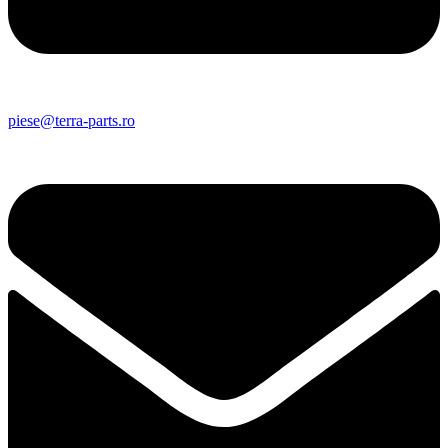
piese@terra-parts.ro