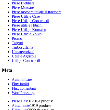
Piese Liebherr
Piese Motoare
Piese motoare utilaje si tractoare
Piese Utilaje Case
Piese Utilaje Constructii
Piese utilaje Hitachi
Piese Utilaje Komatsu
Piese Utilaje Volvo
Promo
Targuri
Turbosuflanta
Uncategorized
Utilaje Agricole
Utilaje Constructii
Meta
Autentificare
Flux intrări
Flux comentarii
WordPress.org
Piese Case
104
104 produse
Atasamente
19
19 produse
Hidraulice
30
30 de produse