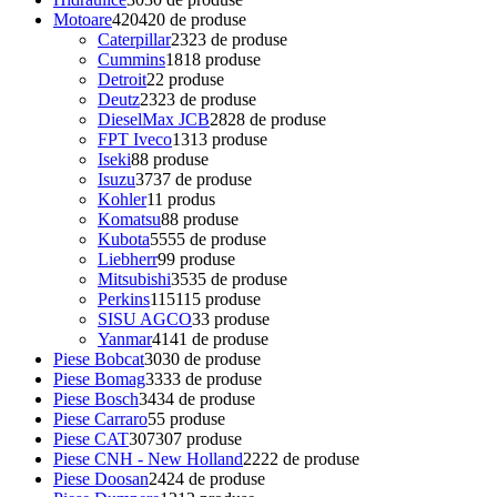
Motoare
420
420 de produse
Caterpillar
23
23 de produse
Cummins
18
18 produse
Detroit
2
2 produse
Deutz
23
23 de produse
DieselMax JCB
28
28 de produse
FPT Iveco
13
13 produse
Iseki
8
8 produse
Isuzu
37
37 de produse
Kohler
1
1 produs
Komatsu
8
8 produse
Kubota
55
55 de produse
Liebherr
9
9 produse
Mitsubishi
35
35 de produse
Perkins
115
115 produse
SISU AGCO
3
3 produse
Yanmar
41
41 de produse
Piese Bobcat
30
30 de produse
Piese Bomag
33
33 de produse
Piese Bosch
34
34 de produse
Piese Carraro
5
5 produse
Piese CAT
307
307 produse
Piese CNH - New Holland
22
22 de produse
Piese Doosan
24
24 de produse