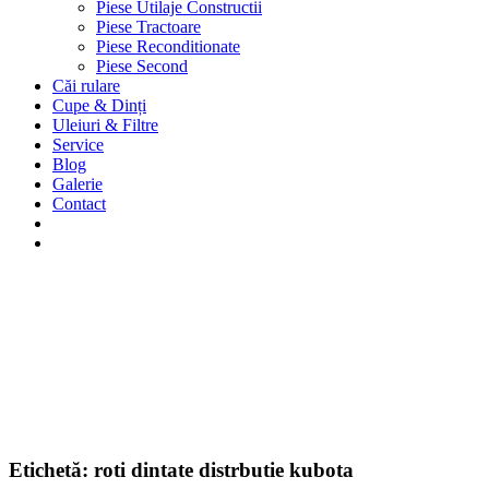
Piese Utilaje Constructii
Piese Tractoare
Piese Reconditionate
Piese Second
Căi rulare
Cupe & Dinți
Uleiuri & Filtre
Service
Blog
Galerie
Contact
Etichetă:
roti dintate distrbutie kubota