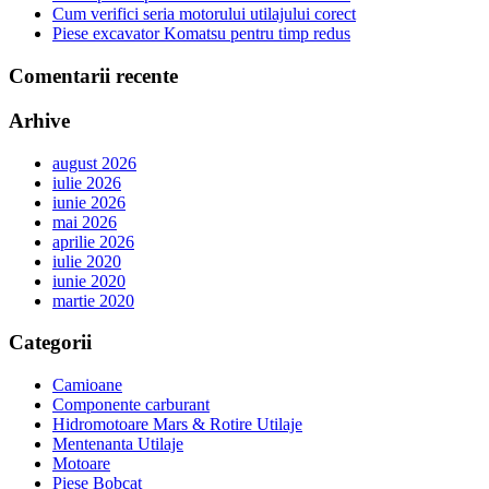
Cum verifici seria motorului utilajului corect
Piese excavator Komatsu pentru timp redus
Comentarii recente
Arhive
august 2026
iulie 2026
iunie 2026
mai 2026
aprilie 2026
iulie 2020
iunie 2020
martie 2020
Categorii
Camioane
Componente carburant
Hidromotoare Mars & Rotire Utilaje
Mentenanta Utilaje
Motoare
Piese Bobcat