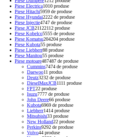
Piese Dumpere
12
12 produse
Piese Electrica
10
10 produse
Piese Hitachi
59
59 de produse
Piese Hyundai
22
22 de produse
Piese Injectie
47
47 de produse
Piese JCB
2112
2112 produse
Piese Kobelco
55
55 de produse
Piese Komatsu
204
204 produse
Piese Kubota
5
5 produse
Piese Liebherr
8
8 produse
Piese Manitou
5
5 produse
Piese motoare
487
487 de produse
Cummins
74
74 de produse
Daewoo
1
1 produs
Deutz
32
32 de produse
DieselMaxJCB
11
11 produse
FPT
2
2 produse
Isuzu
77
77 de produse
John Deere
6
6 produse
Kubota
69
69 de produse
Liebherr
14
14 produse
Mitsubishi
3
3 produse
New Holland
2
2 produse
Perkins
92
92 de produse
Volvo
4
4 produse