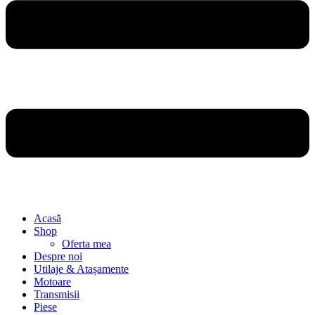
Acasă
Shop
Oferta mea
Despre noi
Utilaje & Atașamente
Motoare
Transmisii
Piese