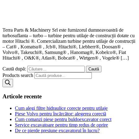
Terra Parts & Machinery Srl este furnizorul dumneavoastră de
turbosuflanta – turbo – turbine pentru utilaje de construcții dotate cu
motor Hitachi ®. Comercializam turbine pentru utilaje de construcții
– Cat® , Komatsu® , Jcb®, Hitachi®, Liebherr®, Doosan® ,
Volvo®, Takeuchi®, Samsung® , Hanomag®, Kobelco®, Fiat
Hitachi® , O&K®, Atlas®, Bobcat® , Wirtgen® , Vogele® […]
Caută după:
Products search
Articole recente
Cum alegi filtre hidraulice corecte pentru utilaje
Piese Volvo pentru încărcător: alegerea corectă
Cum comanzi piese pentru buldoexcavator corect
Service excavatoare pentru timp redus de oprire
De ce pierde presiune excavatorul în lucru?