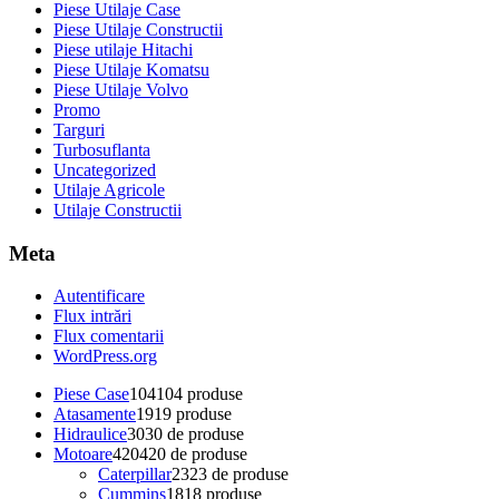
Piese Utilaje Case
Piese Utilaje Constructii
Piese utilaje Hitachi
Piese Utilaje Komatsu
Piese Utilaje Volvo
Promo
Targuri
Turbosuflanta
Uncategorized
Utilaje Agricole
Utilaje Constructii
Meta
Autentificare
Flux intrări
Flux comentarii
WordPress.org
Piese Case
104
104 produse
Atasamente
19
19 produse
Hidraulice
30
30 de produse
Motoare
420
420 de produse
Caterpillar
23
23 de produse
Cummins
18
18 produse