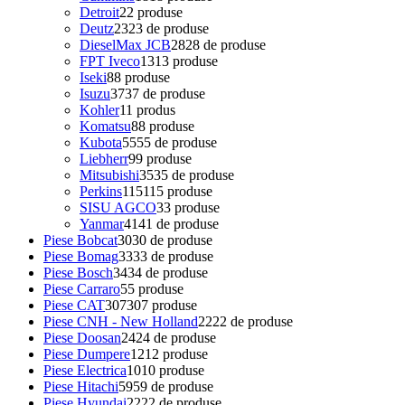
Detroit
2
2 produse
Deutz
23
23 de produse
DieselMax JCB
28
28 de produse
FPT Iveco
13
13 produse
Iseki
8
8 produse
Isuzu
37
37 de produse
Kohler
1
1 produs
Komatsu
8
8 produse
Kubota
55
55 de produse
Liebherr
9
9 produse
Mitsubishi
35
35 de produse
Perkins
115
115 produse
SISU AGCO
3
3 produse
Yanmar
41
41 de produse
Piese Bobcat
30
30 de produse
Piese Bomag
33
33 de produse
Piese Bosch
34
34 de produse
Piese Carraro
5
5 produse
Piese CAT
307
307 produse
Piese CNH - New Holland
22
22 de produse
Piese Doosan
24
24 de produse
Piese Dumpere
12
12 produse
Piese Electrica
10
10 produse
Piese Hitachi
59
59 de produse
Piese Hyundai
22
22 de produse