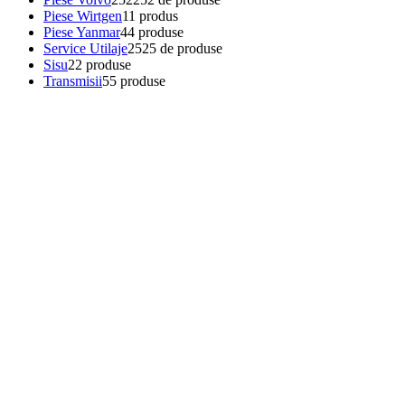
Piese Wirtgen
1
1 produs
Piese Yanmar
4
4 produse
Service Utilaje
25
25 de produse
Sisu
2
2 produse
Transmisii
5
5 produse