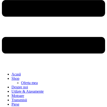
Acasă
Shop
Oferta mea
Despre noi
Utilaje & Atașamente
Motoare
Transmisii
Piese