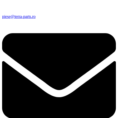
piese@terra-parts.ro