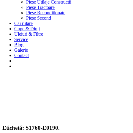
Piese Utilaje Constructii
Piese Tractoare
Piese Reconditionate
Piese Second
Căi rulare
Cupe & Dinți
Uleiuri & Filtre
Service
Blog
Galerie
Contact
Etichetă:
S1760-E0190.