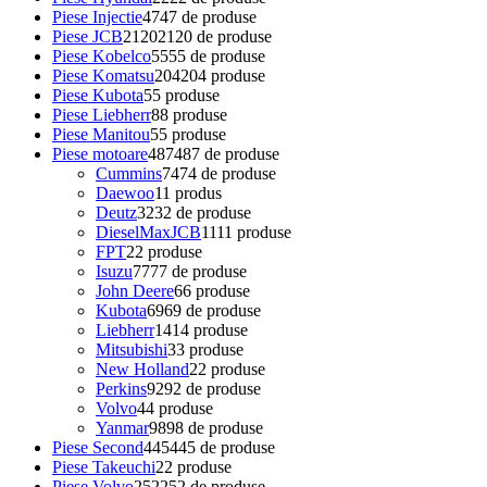
Piese Injectie
47
47 de produse
Piese JCB
2120
2120 de produse
Piese Kobelco
55
55 de produse
Piese Komatsu
204
204 produse
Piese Kubota
5
5 produse
Piese Liebherr
8
8 produse
Piese Manitou
5
5 produse
Piese motoare
487
487 de produse
Cummins
74
74 de produse
Daewoo
1
1 produs
Deutz
32
32 de produse
DieselMaxJCB
11
11 produse
FPT
2
2 produse
Isuzu
77
77 de produse
John Deere
6
6 produse
Kubota
69
69 de produse
Liebherr
14
14 produse
Mitsubishi
3
3 produse
New Holland
2
2 produse
Perkins
92
92 de produse
Volvo
4
4 produse
Yanmar
98
98 de produse
Piese Second
445
445 de produse
Piese Takeuchi
2
2 produse
Piese Volvo
252
252 de produse