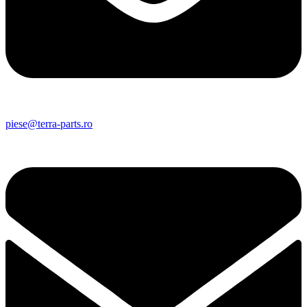
piese@terra-parts.ro