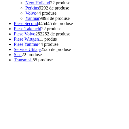
New Holland
2
2 produse
Perkins
92
92 de produse
Volvo
4
4 produse
Yanmar
98
98 de produse
Piese Second
445
445 de produse
Piese Takeuchi
2
2 produse
Piese Volvo
252
252 de produse
Piese Wirtgen
1
1 produs
Piese Yanmar
4
4 produse
Service Utilaje
25
25 de produse
Sisu
2
2 produse
Transmisii
5
5 produse