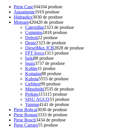
Piese Case
104
104 produse
Atasamente
19
19 produse
Hidraulice
30
30 de produse
Motoare
420
420 de produse
Caterpillar
23
23 de produse
Cummins
18
18 produse
Detroit
2
2 produse
Deutz
23
23 de produse
DieselMax JCB
28
28 de produse
FPT Iveco
13
13 produse
Iseki
8
8 produse
Isuzu
37
37 de produse
Kohler
1
1 produs
Komatsu
8
8 produse
Kubota
55
55 de produse
Liebherr
9
9 produse
Mitsubishi
35
35 de produse
Perkins
115
115 produse
SISU AGCO
3
3 produse
Yanmar
41
41 de produse
Piese Bobcat
30
30 de produse
Piese Bomag
33
33 de produse
Piese Bosch
34
34 de produse
Piese Carraro
5
5 produse