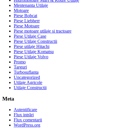
Hidromotoare Mars & Rotire Utilaje
Mentenanta Utilaje
Motoare
Piese Bobcat
Piese Liebherr
Piese Motoare
Piese motoare utilaje si tractoare
Piese Utilaje Case
Piese Utilaje Constructii
Piese utilaje Hitachi
Piese Utilaje Komatsu
Piese Utilaje Volvo
Promo
Targuri
Turbosuflanta
Uncategorized
Utilaje Agricole
Utilaje Constructii
Meta
Autentificare
Flux intrări
Flux comentarii
WordPress.org