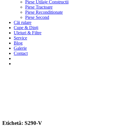
Piese Utilaje Constructii
Piese Tractoare
Piese Reconditionate
Piese Second
Căi rulare
Cupe & Dinți
Uleiuri & Filtre
Service
Blog
Galerie
Contact
Etichetă:
S290-V