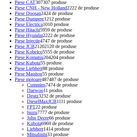
Piese CAT
307
307 produse
Piese CNH - New Holland
22
22 de produse
Piese Doosan
24
24 de produse
Piese Dumpere
12
12 produse
Piese Electrica
10
10 produse
Piese Hitachi
59
59 de produse
Piese Hyundai
22
22 de produse
Piese Injectie
47
47 de produse
Piese JCB
2120
2120 de produse
Piese Kobelco
55
55 de produse
Piese Komatsu
204
204 produse
Piese Kubota
5
5 produse
Piese Liebherr
8
8 produse
Piese Manitou
5
5 produse
Piese motoare
487
487 de produse
Cummins
74
74 de produse
Daewoo
1
1 produs
Deutz
32
32 de produse
DieselMaxJCB
11
11 produse
FPT
2
2 produse
Isuzu
77
77 de produse
John Deere
6
6 produse
Kubota
69
69 de produse
Liebherr
14
14 produse
Mitsubishi
3
3 produse