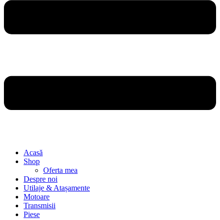
Acasă
Shop
Oferta mea
Despre noi
Utilaje & Atașamente
Motoare
Transmisii
Piese