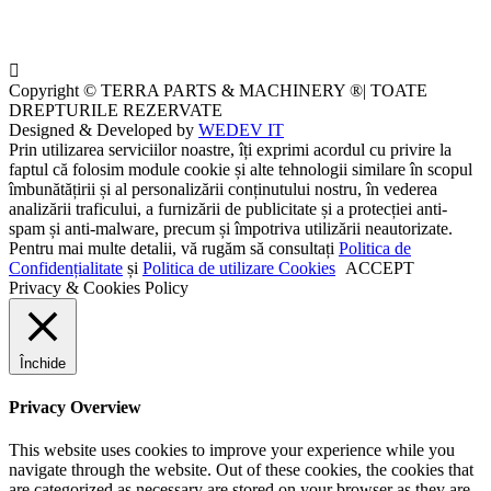
Copyright © TERRA PARTS & MACHINERY ®| TOATE
DREPTURILE REZERVATE
Designed & Developed by
WEDEV IT
Prin utilizarea serviciilor noastre, îți exprimi acordul cu privire la
faptul că folosim module cookie și alte tehnologii similare în scopul
îmbunătățirii și al personalizării conținutului nostru, în vederea
analizării traficului, a furnizării de publicitate și a protecției anti-
spam și anti-malware, precum și împotriva utilizării neautorizate.
Pentru mai multe detalii, vă rugăm să consultați
Politica de
Confidențialitate
și
Politica de utilizare Cookies
ACCEPT
Privacy & Cookies Policy
Închide
Privacy Overview
This website uses cookies to improve your experience while you
navigate through the website. Out of these cookies, the cookies that
are categorized as necessary are stored on your browser as they are