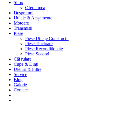
Shop
Oferta mea
Despre noi
Utilaje & Atașamente
Motoare
Transmisii
Piese
Piese Utilaje Constructii
Piese Tractoare
Piese Reconditionate
Piese Second
Căi rulare
Cupe & Dinți
Uleiuri & Filtre
Service
Blog
Galerie
Contact