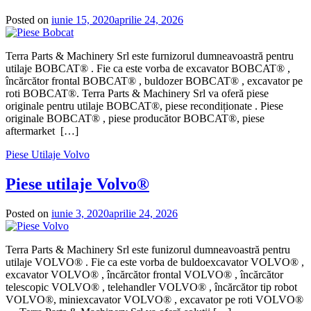
Posted on
iunie 15, 2020
aprilie 24, 2026
Terra Parts & Machinery Srl este furnizorul dumneavoastră pentru
utilaje BOBCAT® . Fie ca este vorba de excavator BOBCAT® ,
încărcător frontal BOBCAT® , buldozer BOBCAT® , excavator pe
roti BOBCAT®. Terra Parts & Machinery Srl va oferă piese
originale pentru utilaje BOBCAT®, piese recondiționate . Piese
originale BOBCAT® , piese producător BOBCAT®, piese
aftermarket […]
Piese Utilaje Volvo
Piese utilaje Volvo®
Posted on
iunie 3, 2020
aprilie 24, 2026
Terra Parts & Machinery Srl este funizorul dumneavoastră pentru
utilaje VOLVO® . Fie ca este vorba de buldoexcavator VOLVO® ,
excavator VOLVO® , încărcător frontal VOLVO® , încărcător
telescopic VOLVO® , telehandler VOLVO® , încărcător tip robot
VOLVO®, miniexcavator VOLVO® , excavator pe roti VOLVO®