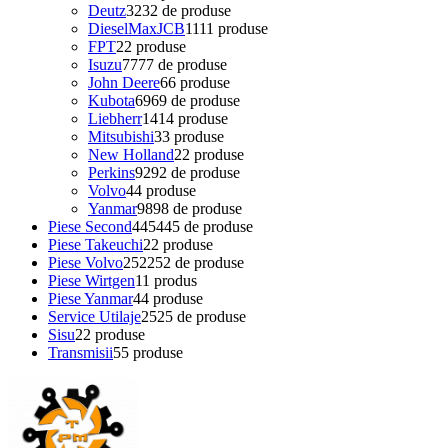
Deutz
32
32 de produse
DieselMaxJCB
11
11 produse
FPT
2
2 produse
Isuzu
77
77 de produse
John Deere
6
6 produse
Kubota
69
69 de produse
Liebherr
14
14 produse
Mitsubishi
3
3 produse
New Holland
2
2 produse
Perkins
92
92 de produse
Volvo
4
4 produse
Yanmar
98
98 de produse
Piese Second
445
445 de produse
Piese Takeuchi
2
2 produse
Piese Volvo
252
252 de produse
Piese Wirtgen
1
1 produs
Piese Yanmar
4
4 produse
Service Utilaje
25
25 de produse
Sisu
2
2 produse
Transmisii
5
5 produse