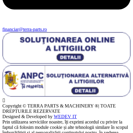
financiar@terra-parts.ro
Copyright © TERRA PARTS & MACHINERY ®| TOATE
DREPTURILE REZERVATE
Designed & Developed by
WEDEV IT
Prin utilizarea serviciilor noastre, îți exprimi acordul cu privire la
faptul că folosim module cookie și alte tehnologii similare în scopul
îmbunătățirii și al personalizării conținutului nostru, în vederea