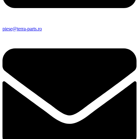
piese@terra-parts.ro