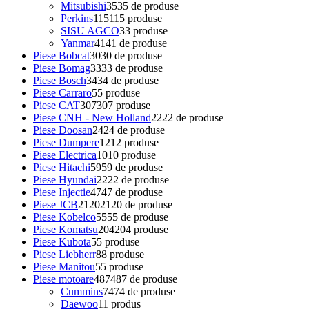
Mitsubishi
35
35 de produse
Perkins
115
115 produse
SISU AGCO
3
3 produse
Yanmar
41
41 de produse
Piese Bobcat
30
30 de produse
Piese Bomag
33
33 de produse
Piese Bosch
34
34 de produse
Piese Carraro
5
5 produse
Piese CAT
307
307 produse
Piese CNH - New Holland
22
22 de produse
Piese Doosan
24
24 de produse
Piese Dumpere
12
12 produse
Piese Electrica
10
10 produse
Piese Hitachi
59
59 de produse
Piese Hyundai
22
22 de produse
Piese Injectie
47
47 de produse
Piese JCB
2120
2120 de produse
Piese Kobelco
55
55 de produse
Piese Komatsu
204
204 produse
Piese Kubota
5
5 produse
Piese Liebherr
8
8 produse
Piese Manitou
5
5 produse
Piese motoare
487
487 de produse
Cummins
74
74 de produse
Daewoo
1
1 produs