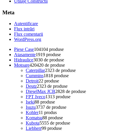
Utilaje Constructii
Meta
Autentificare
Flux intrări
Flux comentarii
WordPress.org
Piese Case
104
104 produse
Atasamente
19
19 produse
Hidraulice
30
30 de produse
Motoare
420
420 de produse
Caterpillar
23
23 de produse
Cummins
18
18 produse
Detroit
2
2 produse
Deutz
23
23 de produse
DieselMax JCB
28
28 de produse
FPT Iveco
13
13 produse
Iseki
8
8 produse
Isuzu
37
37 de produse
Kohler
1
1 produs
Komatsu
8
8 produse
Kubota
55
55 de produse
Liebherr
9
9 produse