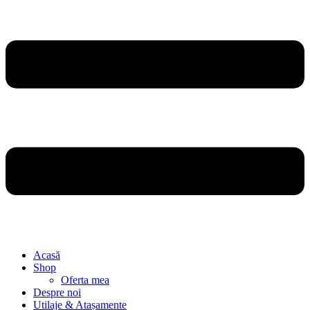
Acasă
Shop
Oferta mea
Despre noi
Utilaje & Atașamente