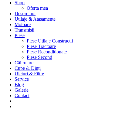
Shop
Oferta mea
Despre noi
Utilaje & Atașamente
Motoare
Transmisii
Piese
Piese Utilaje Constructii
Piese Tractoare
Piese Reconditionate
Piese Second
Căi rulare
Cupe & Dinți
Uleiuri & Filtre
Service
Blog
Galerie
Contact