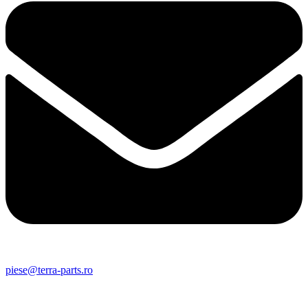
piese@terra-parts.ro