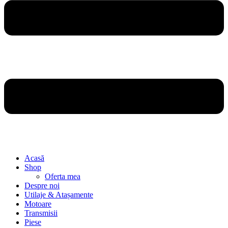
Acasă
Shop
Oferta mea
Despre noi
Utilaje & Atașamente
Motoare
Transmisii
Piese