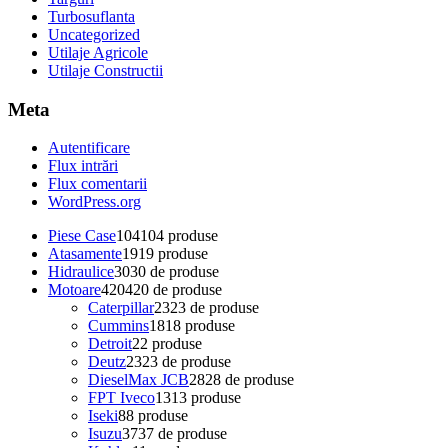
Turbosuflanta
Uncategorized
Utilaje Agricole
Utilaje Constructii
Meta
Autentificare
Flux intrări
Flux comentarii
WordPress.org
Piese Case
104
104 produse
Atasamente
19
19 produse
Hidraulice
30
30 de produse
Motoare
420
420 de produse
Caterpillar
23
23 de produse
Cummins
18
18 produse
Detroit
2
2 produse
Deutz
23
23 de produse
DieselMax JCB
28
28 de produse
FPT Iveco
13
13 produse
Iseki
8
8 produse
Isuzu
37
37 de produse