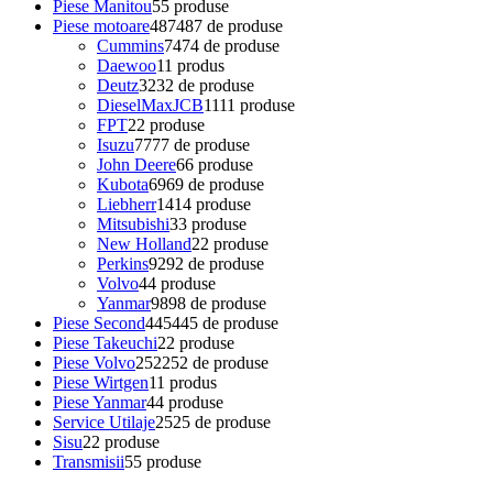
Piese Manitou
5
5 produse
Piese motoare
487
487 de produse
Cummins
74
74 de produse
Daewoo
1
1 produs
Deutz
32
32 de produse
DieselMaxJCB
11
11 produse
FPT
2
2 produse
Isuzu
77
77 de produse
John Deere
6
6 produse
Kubota
69
69 de produse
Liebherr
14
14 produse
Mitsubishi
3
3 produse
New Holland
2
2 produse
Perkins
92
92 de produse
Volvo
4
4 produse
Yanmar
98
98 de produse
Piese Second
445
445 de produse
Piese Takeuchi
2
2 produse
Piese Volvo
252
252 de produse
Piese Wirtgen
1
1 produs
Piese Yanmar
4
4 produse
Service Utilaje
25
25 de produse
Sisu
2
2 produse
Transmisii
5
5 produse