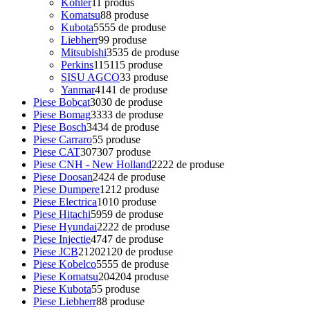
Kohler
1
1 produs
Komatsu
8
8 produse
Kubota
55
55 de produse
Liebherr
9
9 produse
Mitsubishi
35
35 de produse
Perkins
115
115 produse
SISU AGCO
3
3 produse
Yanmar
41
41 de produse
Piese Bobcat
30
30 de produse
Piese Bomag
33
33 de produse
Piese Bosch
34
34 de produse
Piese Carraro
5
5 produse
Piese CAT
307
307 produse
Piese CNH - New Holland
22
22 de produse
Piese Doosan
24
24 de produse
Piese Dumpere
12
12 produse
Piese Electrica
10
10 produse
Piese Hitachi
59
59 de produse
Piese Hyundai
22
22 de produse
Piese Injectie
47
47 de produse
Piese JCB
2120
2120 de produse
Piese Kobelco
55
55 de produse
Piese Komatsu
204
204 produse
Piese Kubota
5
5 produse
Piese Liebherr
8
8 produse