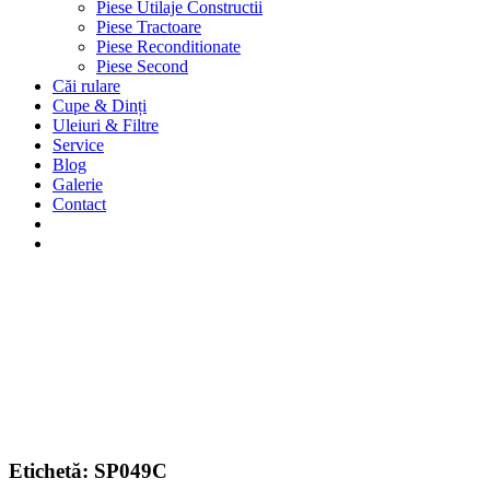
Piese Utilaje Constructii
Piese Tractoare
Piese Reconditionate
Piese Second
Căi rulare
Cupe & Dinți
Uleiuri & Filtre
Service
Blog
Galerie
Contact
Etichetă:
SP049C