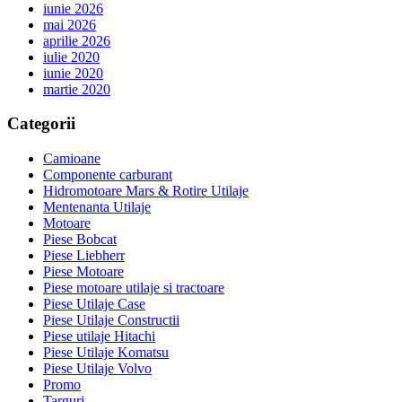
iunie 2026
mai 2026
aprilie 2026
iulie 2020
iunie 2020
martie 2020
Categorii
Camioane
Componente carburant
Hidromotoare Mars & Rotire Utilaje
Mentenanta Utilaje
Motoare
Piese Bobcat
Piese Liebherr
Piese Motoare
Piese motoare utilaje si tractoare
Piese Utilaje Case
Piese Utilaje Constructii
Piese utilaje Hitachi
Piese Utilaje Komatsu
Piese Utilaje Volvo
Promo
Targuri