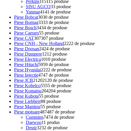
Perkins
115
115 produse
SISU AGCO
3
3 produse
Yanmar
41
41 de produse
Piese Bobcat
30
30 de produse
Piese Bomag
33
33 de produse
Piese Bosch
34
34 de produse
Piese Carraro
5
5 produse
Piese CAT
307
307 produse
Piese CNH - New Holland
22
22 de produse
Piese Doosan
24
24 de produse
Piese Dumpere
12
12 produse
Piese Electrica
10
10 produse
Piese Hitachi
59
59 de produse
Piese Hyundai
22
22 de produse
Piese Injectie
47
47 de produse
Piese JCB
2120
2120 de produse
Piese Kobelco
55
55 de produse
Piese Komatsu
204
204 produse
Piese Kubota
5
5 produse
Piese Liebherr
8
8 produse
Piese Manitou
5
5 produse
Piese motoare
487
487 de produse
Cummins
74
74 de produse
Daewoo
1
1 produs
Deutz
32
32 de produse