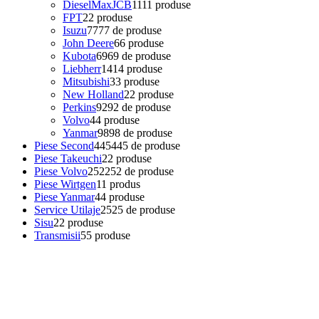
DieselMaxJCB
11
11 produse
FPT
2
2 produse
Isuzu
77
77 de produse
John Deere
6
6 produse
Kubota
69
69 de produse
Liebherr
14
14 produse
Mitsubishi
3
3 produse
New Holland
2
2 produse
Perkins
92
92 de produse
Volvo
4
4 produse
Yanmar
98
98 de produse
Piese Second
445
445 de produse
Piese Takeuchi
2
2 produse
Piese Volvo
252
252 de produse
Piese Wirtgen
1
1 produs
Piese Yanmar
4
4 produse
Service Utilaje
25
25 de produse
Sisu
2
2 produse
Transmisii
5
5 produse