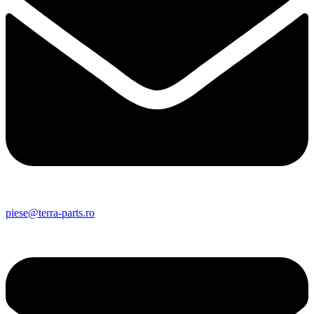
piese@terra-parts.ro