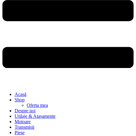
Acasă
Shop
Oferta mea
Despre noi
Utilaje & Atașamente
Motoare
Transmisii
Piese