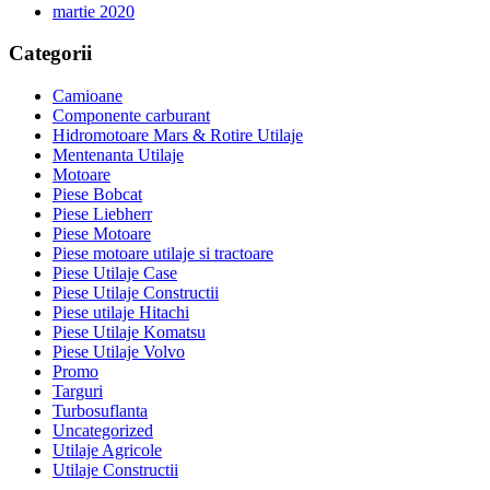
martie 2020
Categorii
Camioane
Componente carburant
Hidromotoare Mars & Rotire Utilaje
Mentenanta Utilaje
Motoare
Piese Bobcat
Piese Liebherr
Piese Motoare
Piese motoare utilaje si tractoare
Piese Utilaje Case
Piese Utilaje Constructii
Piese utilaje Hitachi
Piese Utilaje Komatsu
Piese Utilaje Volvo
Promo
Targuri
Turbosuflanta
Uncategorized
Utilaje Agricole
Utilaje Constructii