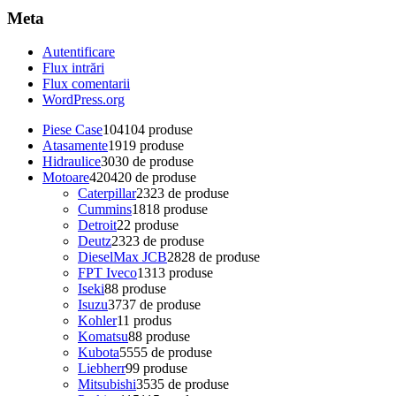
Meta
Autentificare
Flux intrări
Flux comentarii
WordPress.org
Piese Case
104
104 produse
Atasamente
19
19 produse
Hidraulice
30
30 de produse
Motoare
420
420 de produse
Caterpillar
23
23 de produse
Cummins
18
18 produse
Detroit
2
2 produse
Deutz
23
23 de produse
DieselMax JCB
28
28 de produse
FPT Iveco
13
13 produse
Iseki
8
8 produse
Isuzu
37
37 de produse
Kohler
1
1 produs
Komatsu
8
8 produse
Kubota
55
55 de produse
Liebherr
9
9 produse
Mitsubishi
35
35 de produse