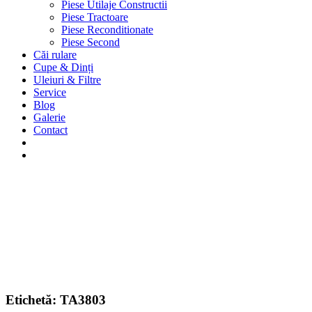
Piese Utilaje Constructii
Piese Tractoare
Piese Reconditionate
Piese Second
Căi rulare
Cupe & Dinți
Uleiuri & Filtre
Service
Blog
Galerie
Contact
Etichetă:
TA3803