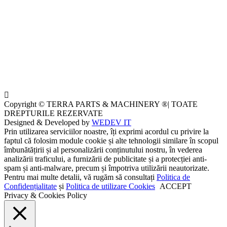
Copyright © TERRA PARTS & MACHINERY ®| TOATE
DREPTURILE REZERVATE
Designed & Developed by
WEDEV IT
Prin utilizarea serviciilor noastre, îți exprimi acordul cu privire la
faptul că folosim module cookie și alte tehnologii similare în scopul
îmbunătățirii și al personalizării conținutului nostru, în vederea
analizării traficului, a furnizării de publicitate și a protecției anti-
spam și anti-malware, precum și împotriva utilizării neautorizate.
Pentru mai multe detalii, vă rugăm să consultați
Politica de
Confidențialitate
și
Politica de utilizare Cookies
ACCEPT
Privacy & Cookies Policy