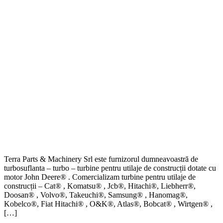
Terra Parts & Machinery Srl este furnizorul dumneavoastră de
turbosuflanta – turbo – turbine pentru utilaje de construcții dotate cu
motor John Deere® . Comercializam turbine pentru utilaje de
construcții – Cat® , Komatsu® , Jcb®, Hitachi®, Liebherr®,
Doosan® , Volvo®, Takeuchi®, Samsung® , Hanomag®,
Kobelco®, Fiat Hitachi® , O&K®, Atlas®, Bobcat® , Wirtgen® ,
[…]