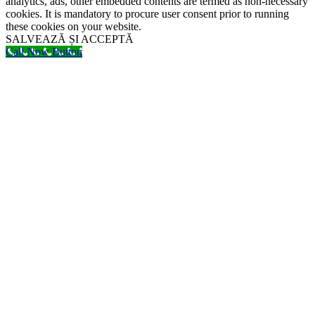
analytics, ads, other embedded contents are termed as non-necessary
cookies. It is mandatory to procure user consent prior to running
these cookies on your website.
SALVEAZĂ ȘI ACCEPTĂ
Call Now Button