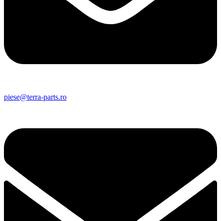
piese@terra-parts.ro