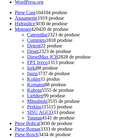
WordPress.org
Piese Case
104
104 produse
Atasamente
19
19 produse
Hidraulice
30
30 de produse
Motoare
420
420 de produse
Caterpillar
23
23 de produse
Cummins
18
18 produse
Detroit
2
2 produse
Deutz
23
23 de produse
DieselMax JCB
28
28 de produse
FPT Iveco
13
13 produse
Iseki
8
8 produse
Isuzu
37
37 de produse
Kohler
1
1 produs
Komatsu
8
8 produse
Kubota
55
55 de produse
Liebherr
9
9 produse
Mitsubishi
35
35 de produse
Perkins
115
115 produse
SISU AGCO
3
3 produse
Yanmar
41
41 de produse
Piese Bobcat
30
30 de produse
Piese Bomag
33
33 de produse
Piese Bosch
34
34 de produse