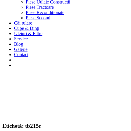
Piese Utilaje Constructii
Piese Tractoare
Piese Reconditionate
Piese Second
Căi rulare
Cupe & Dinți
Uleiuri & Filtre
Service
Blog
Galerie
Contact
Etichetă:
tb215r