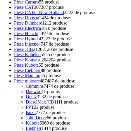
Piese Carraro
5
5 produse
Piese CAT
307
307 produse
Piese CNH - New Holland
22
22 de produse
Piese Doosan
24
24 de produse
Piese Dumpere
12
12 produse
Piese Electrica
10
10 produse
Piese Hitachi
59
59 de produse
Piese Hyundai
22
22 de produse
Piese Injectie
47
47 de produse
Piese JCB
2120
2120 de produse
Piese Kobelco
55
55 de produse
Piese Komatsu
204
204 produse
Piese Kubota
5
5 produse
Piese Liebherr
8
8 produse
Piese Manitou
5
5 produse
Piese motoare
487
487 de produse
Cummins
74
74 de produse
Daewoo
1
1 produs
Deutz
32
32 de produse
DieselMaxJCB
11
11 produse
FPT
2
2 produse
Isuzu
77
77 de produse
John Deere
6
6 produse
Kubota
69
69 de produse
Liebherr
14
14 produse