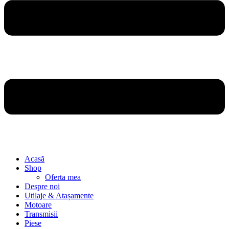
Acasă
Shop
Oferta mea
Despre noi
Utilaje & Atașamente
Motoare
Transmisii
Piese