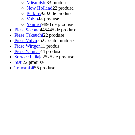
Mitsubishi
3
3 produse
New Holland
2
2 produse
Perkins
92
92 de produse
Volvo
4
4 produse
Yanmar
98
98 de produse
Piese Second
445
445 de produse
Piese Takeuchi
2
2 produse
Piese Volvo
252
252 de produse
Piese Wirtgen
1
1 produs
Piese Yanmar
4
4 produse
Service Utilaje
25
25 de produse
Sisu
2
2 produse
Transmisii
5
5 produse