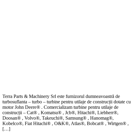
Terra Parts & Machinery Srl este furnizorul dumneavoastră de
turbosuflanta – turbo – turbine pentru utilaje de construcții dotate cu
motor John Deere® . Comercializam turbine pentru utilaje de
construcții – Cat® , Komatsu® , Jcb®, Hitachi®, Liebherr®,
Doosan® , Volvo®, Takeuchi®, Samsung® , Hanomag®,
Kobelco®, Fiat Hitachi® , O&K®, Atlas®, Bobcat® , Wirtgen® ,
[…]