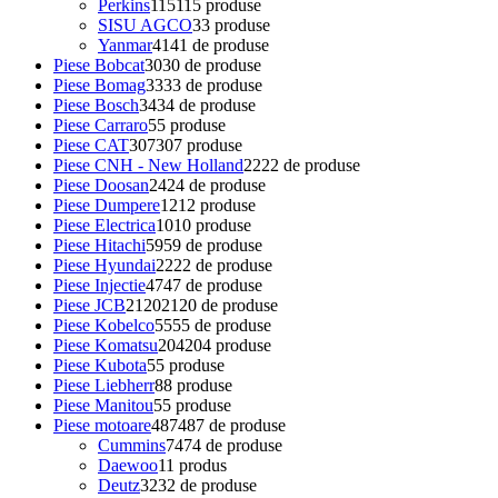
Perkins
115
115 produse
SISU AGCO
3
3 produse
Yanmar
41
41 de produse
Piese Bobcat
30
30 de produse
Piese Bomag
33
33 de produse
Piese Bosch
34
34 de produse
Piese Carraro
5
5 produse
Piese CAT
307
307 produse
Piese CNH - New Holland
22
22 de produse
Piese Doosan
24
24 de produse
Piese Dumpere
12
12 produse
Piese Electrica
10
10 produse
Piese Hitachi
59
59 de produse
Piese Hyundai
22
22 de produse
Piese Injectie
47
47 de produse
Piese JCB
2120
2120 de produse
Piese Kobelco
55
55 de produse
Piese Komatsu
204
204 produse
Piese Kubota
5
5 produse
Piese Liebherr
8
8 produse
Piese Manitou
5
5 produse
Piese motoare
487
487 de produse
Cummins
74
74 de produse
Daewoo
1
1 produs
Deutz
32
32 de produse