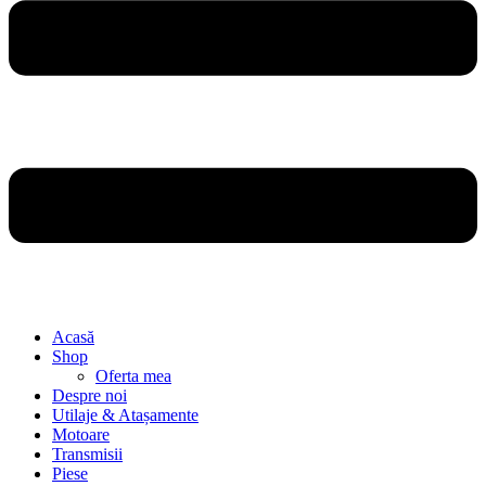
Acasă
Shop
Oferta mea
Despre noi
Utilaje & Atașamente
Motoare
Transmisii
Piese