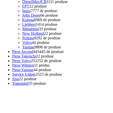
DieselMaxJCB
11
11 produse
FPT
2
2 produse
Isuzu
77
77 de produse
John Deere
6
6 produse
Kubota
69
69 de produse
Liebherr
14
14 produse
Mitsubishi
3
3 produse
New Holland
2
2 produse
Perkins
92
92 de produse
Volvo
4
4 produse
Yanmar
98
98 de produse
Piese Second
445
445 de produse
Piese Takeuchi
2
2 produse
Piese Volvo
252
252 de produse
Piese Wirtgen
1
1 produs
Piese Yanmar
4
4 produse
Service Utilaje
25
25 de produse
Sisu
2
2 produse
Transmisii
5
5 produse