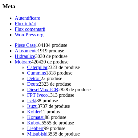
Meta
Autentificare
Flux intrări
Flux comentarii
WordPress.org
Piese Case
104
104 produse
Atasamente
19
19 produse
Hidraulice
30
30 de produse
Motoare
420
420 de produse
Caterpillar
23
23 de produse
Cummins
18
18 produse
Detroit
2
2 produse
Deutz
23
23 de produse
DieselMax JCB
28
28 de produse
FPT Iveco
13
13 produse
Iseki
8
8 produse
Isuzu
37
37 de produse
Kohler
1
1 produs
Komatsu
8
8 produse
Kubota
55
55 de produse
Liebherr
9
9 produse
Mitsubishi
35
35 de produse