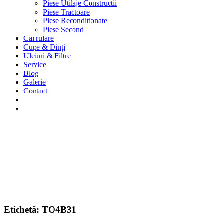
Piese Utilaje Constructii
Piese Tractoare
Piese Reconditionate
Piese Second
Căi rulare
Cupe & Dinți
Uleiuri & Filtre
Service
Blog
Galerie
Contact
Etichetă:
TO4B31