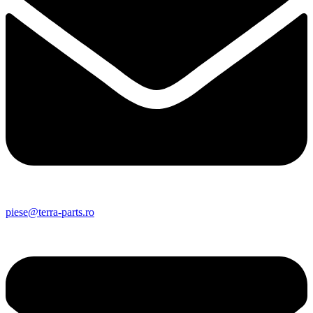
piese@terra-parts.ro