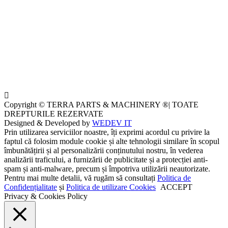
Copyright © TERRA PARTS & MACHINERY ®| TOATE
DREPTURILE REZERVATE
Designed & Developed by
WEDEV IT
Prin utilizarea serviciilor noastre, îți exprimi acordul cu privire la
faptul că folosim module cookie și alte tehnologii similare în scopul
îmbunătățirii și al personalizării conținutului nostru, în vederea
analizării traficului, a furnizării de publicitate și a protecției anti-
spam și anti-malware, precum și împotriva utilizării neautorizate.
Pentru mai multe detalii, vă rugăm să consultați
Politica de
Confidențialitate
și
Politica de utilizare Cookies
ACCEPT
Privacy & Cookies Policy