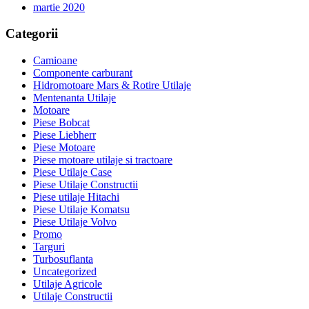
martie 2020
Categorii
Camioane
Componente carburant
Hidromotoare Mars & Rotire Utilaje
Mentenanta Utilaje
Motoare
Piese Bobcat
Piese Liebherr
Piese Motoare
Piese motoare utilaje si tractoare
Piese Utilaje Case
Piese Utilaje Constructii
Piese utilaje Hitachi
Piese Utilaje Komatsu
Piese Utilaje Volvo
Promo
Targuri
Turbosuflanta
Uncategorized
Utilaje Agricole
Utilaje Constructii