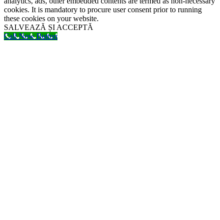
analytics, ads, other embedded contents are termed as non-necessary
cookies. It is mandatory to procure user consent prior to running
these cookies on your website.
SALVEAZĂ ȘI ACCEPTĂ
Call Now Button