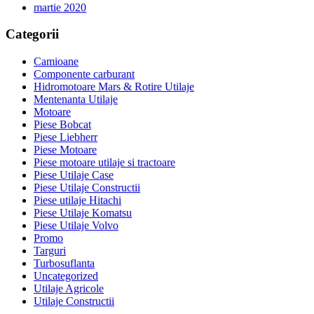
martie 2020
Categorii
Camioane
Componente carburant
Hidromotoare Mars & Rotire Utilaje
Mentenanta Utilaje
Motoare
Piese Bobcat
Piese Liebherr
Piese Motoare
Piese motoare utilaje si tractoare
Piese Utilaje Case
Piese Utilaje Constructii
Piese utilaje Hitachi
Piese Utilaje Komatsu
Piese Utilaje Volvo
Promo
Targuri
Turbosuflanta
Uncategorized
Utilaje Agricole
Utilaje Constructii