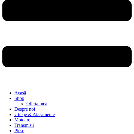
Acasă
Shop
Oferta mea
Despre noi
Utilaje & Atașamente
Motoare
Transmisii
Piese