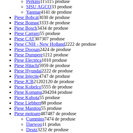
Perkins
115
115 produse
SISU AGCO
3
3 produse
Yanmar
41
41 de produse
Piese Bobcat
30
30 de produse
Piese Bomag
33
33 de produse
Piese Bosch
34
34 de produse
Piese Carraro
5
5 produse
Piese CAT
307
307 produse
Piese CNH - New Holland
22
22 de produse
Piese Doosan
24
24 de produse
Piese Dumpere
12
12 produse
Piese Electrica
10
10 produse
Piese Hitachi
59
59 de produse
Piese Hyundai
22
22 de produse
Piese Injectie
47
47 de produse
Piese JCB
2120
2120 de produse
Piese Kobelco
55
55 de produse
Piese Komatsu
204
204 produse
Piese Kubota
5
5 produse
Piese Liebherr
8
8 produse
Piese Manitou
5
5 produse
Piese motoare
487
487 de produse
Cummins
74
74 de produse
Daewoo
1
1 produs
Deutz
32
32 de produse