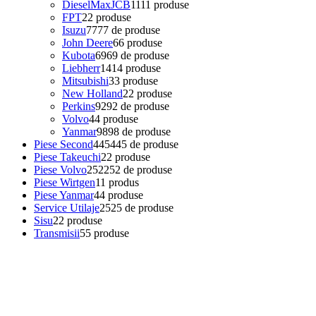
DieselMaxJCB
11
11 produse
FPT
2
2 produse
Isuzu
77
77 de produse
John Deere
6
6 produse
Kubota
69
69 de produse
Liebherr
14
14 produse
Mitsubishi
3
3 produse
New Holland
2
2 produse
Perkins
92
92 de produse
Volvo
4
4 produse
Yanmar
98
98 de produse
Piese Second
445
445 de produse
Piese Takeuchi
2
2 produse
Piese Volvo
252
252 de produse
Piese Wirtgen
1
1 produs
Piese Yanmar
4
4 produse
Service Utilaje
25
25 de produse
Sisu
2
2 produse
Transmisii
5
5 produse