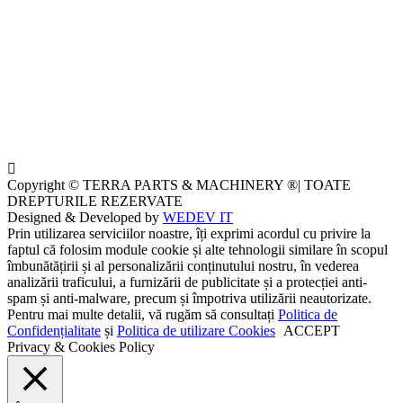
Copyright © TERRA PARTS & MACHINERY ®| TOATE
DREPTURILE REZERVATE
Designed & Developed by
WEDEV IT
Prin utilizarea serviciilor noastre, îți exprimi acordul cu privire la
faptul că folosim module cookie și alte tehnologii similare în scopul
îmbunătățirii și al personalizării conținutului nostru, în vederea
analizării traficului, a furnizării de publicitate și a protecției anti-
spam și anti-malware, precum și împotriva utilizării neautorizate.
Pentru mai multe detalii, vă rugăm să consultați
Politica de
Confidențialitate
și
Politica de utilizare Cookies
ACCEPT
Privacy & Cookies Policy