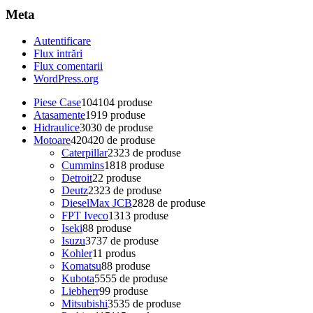
Meta
Autentificare
Flux intrări
Flux comentarii
WordPress.org
Piese Case
104
104 produse
Atasamente
19
19 produse
Hidraulice
30
30 de produse
Motoare
420
420 de produse
Caterpillar
23
23 de produse
Cummins
18
18 produse
Detroit
2
2 produse
Deutz
23
23 de produse
DieselMax JCB
28
28 de produse
FPT Iveco
13
13 produse
Iseki
8
8 produse
Isuzu
37
37 de produse
Kohler
1
1 produs
Komatsu
8
8 produse
Kubota
55
55 de produse
Liebherr
9
9 produse
Mitsubishi
35
35 de produse