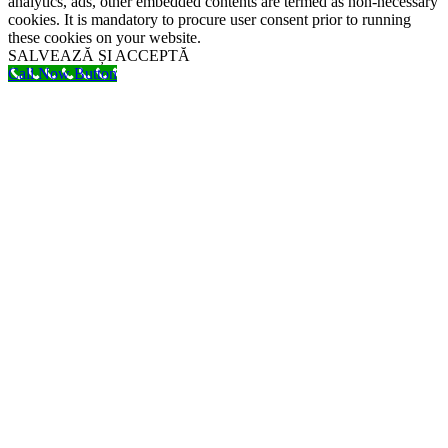
analytics, ads, other embedded contents are termed as non-necessary
cookies. It is mandatory to procure user consent prior to running
these cookies on your website.
SALVEAZĂ ȘI ACCEPTĂ
Call Now Button