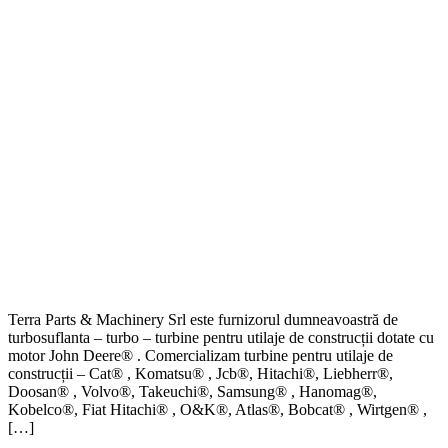
Terra Parts & Machinery Srl este furnizorul dumneavoastră de
turbosuflanta – turbo – turbine pentru utilaje de construcții dotate cu
motor John Deere® . Comercializam turbine pentru utilaje de
construcții – Cat® , Komatsu® , Jcb®, Hitachi®, Liebherr®,
Doosan® , Volvo®, Takeuchi®, Samsung® , Hanomag®,
Kobelco®, Fiat Hitachi® , O&K®, Atlas®, Bobcat® , Wirtgen® ,
[…]