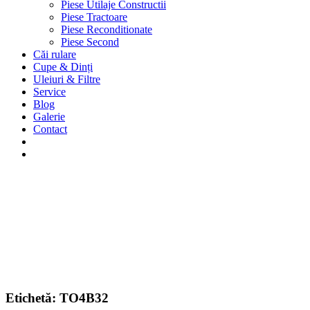
Piese Utilaje Constructii
Piese Tractoare
Piese Reconditionate
Piese Second
Căi rulare
Cupe & Dinți
Uleiuri & Filtre
Service
Blog
Galerie
Contact
Etichetă:
TO4B32