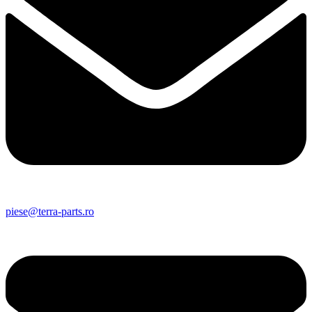
piese@terra-parts.ro